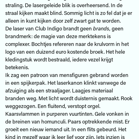
straling. De lasergeleide blik is overheersend. In de
straal kijken maakt blind. Sommig licht is zo fel dat je er
alleen in kunt kijken door zelf zwart gat te worden.
De laser van Club Indigo brandt geen
brands
, geen
brandmerk: de magie van deze merktekens is
complexer. Bochtjes refereren naar de krulvorm in het
logo van een duizend euro kostende broek. Het hele
kledingstuk wordt bestraald, iedere vezel krijgt
betekenis.
Ik zag een patroon van mensfiguren gebrand worden
in een spijkerpak. Het laserkanon klinkt vanwege de
afzuiging als een straaljager. Laagjes materiaal
branden weg. Met licht wordt duisternis gemaakt. Rook
weggezogen. Een fluitend, verstopt orgel.
Kaarsvlammen in purperen vuurtinten. Gele vonken in
de breinen van homunculi. Paars optrekkende mist. Er
groeit een nieuw iemand uit. In een flits gebeurd. Het
kind in mezelf waar ik leer lief voor zijn. Iets inzien is