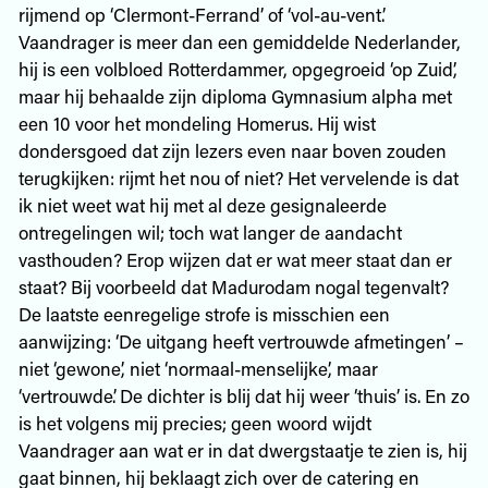
rijmend op ‘Clermont-Ferrand’ of ‘vol-au-vent’.
Vaandrager is meer dan een gemiddelde Nederlander,
hij is een volbloed Rotterdammer, opgegroeid ‘op Zuid’,
maar hij behaalde zijn diploma Gymnasium alpha met
een 10 voor het mondeling Homerus. Hij wist
dondersgoed dat zijn lezers even naar boven zouden
terugkijken: rijmt het nou of niet? Het vervelende is dat
ik niet weet wat hij met al deze gesignaleerde
ontregelingen wil; toch wat langer de aandacht
vasthouden? Erop wijzen dat er wat meer staat dan er
staat? Bij voorbeeld dat Madurodam nogal tegenvalt?
De laatste eenregelige strofe is misschien een
aanwijzing: ‘De uitgang heeft vertrouwde afmetingen’ –
niet ‘gewone’, niet ‘normaal-menselijke’, maar
‘vertrouwde’. De dichter is blij dat hij weer ‘thuis’ is. En zo
is het volgens mij precies; geen woord wijdt
Vaandrager aan wat er in dat dwergstaatje te zien is, hij
gaat binnen, hij beklaagt zich over de catering en