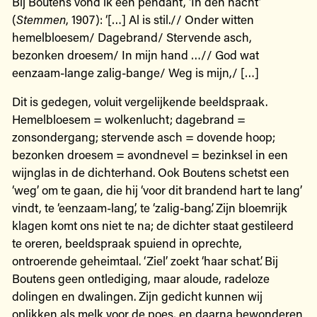
Bij Boutens vond ik een pendant, ‘In den nacht’
(
Stemmen
, 1907): ‘[…] Al is stil.// Onder witten
hemelbloesem/ Dagebrand/ Stervende asch,
bezonken droesem/ In mijn hand …// God wat
eenzaam-lange zalig-bange/ Weg is mijn,/ […]
Dit is gedegen, voluit vergelijkende beeldspraak.
Hemelbloesem = wolkenlucht; dagebrand =
zonsondergang; stervende asch = dovende hoop;
bezonken droesem = avondnevel = bezinksel in een
wijnglas in de dichterhand. Ook Boutens schetst een
‘weg’ om te gaan, die hij ‘voor dit brandend hart te lang’
vindt, te ‘eenzaam-lang’, te ‘zalig-bang’. Zijn bloemrijk
klagen komt ons niet te na; de dichter staat gestileerd
te oreren, beeldspraak spuiend in oprechte,
ontroerende geheimtaal. ‘Ziel’ zoekt ‘haar schat’. Bij
Boutens geen ontlediging, maar aloude, radeloze
dolingen en dwalingen. Zijn gedicht kunnen wij
oplikken als melk voor de poes, en daarna bewonderen