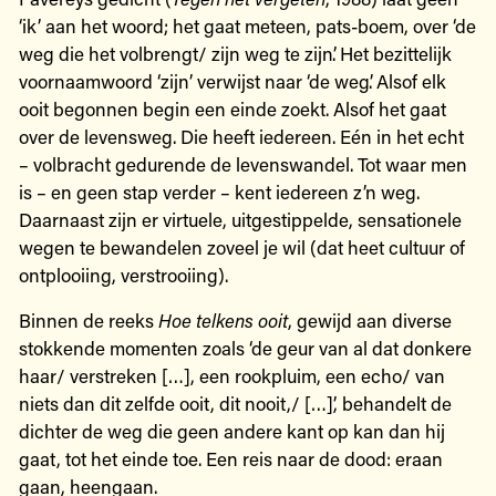
‘ik’ aan het woord; het gaat meteen, pats-boem, over ‘de
weg die het volbrengt/ zijn weg te zijn’. Het bezittelijk
voornaamwoord ‘zijn’ verwijst naar ‘de weg’. Alsof elk
ooit begonnen begin een einde zoekt. Alsof het gaat
over de levensweg. Die heeft iedereen. Eén in het echt
– volbracht gedurende de levenswandel. Tot waar men
is – en geen stap verder – kent iedereen z’n weg.
Daarnaast zijn er virtuele, uitgestippelde, sensationele
wegen te bewandelen zoveel je wil (dat heet cultuur of
ontplooiing, verstrooiing).
Binnen de reeks
Hoe
telkens
ooit
, gewijd aan diverse
stokkende momenten zoals ‘de geur van al dat donkere
haar/ verstreken […], een rookpluim, een echo/ van
niets dan dit zelfde ooit, dit nooit,/ […]’, behandelt de
dichter de weg die geen andere kant op kan dan hij
gaat, tot het einde toe. Een reis naar de dood: eraan
gaan, heengaan.