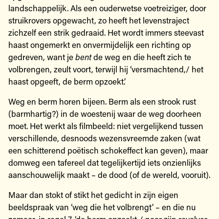
landschappelijk. Als een ouderwetse voetreiziger, door
struikrovers opgewacht, zo heeft het levenstraject
zichzelf een strik gedraaid. Het wordt immers steevast
haast ongemerkt en onvermijdelijk een richting op
gedreven, want je
bent
de weg en die heeft zich te
volbrengen, zeult voort, terwijl hij ‘versmachtend,/ het
haast opgeeft, de berm opzoekt’.
Weg en berm horen bijeen. Berm als een strook rust
(barmhartig?) in de woestenij waar de weg doorheen
moet. Het werkt als filmbeeld: niet vergelijkend tussen
verschillende, desnoods wezensvreemde zaken (wat
een schitterend poëtisch schokeffect kan geven), maar
domweg een tafereel dat tegelijkertijd iets onzienlijks
aanschouwelijk maakt – de dood (of de wereld, vooruit).
Maar dan stokt of stikt het gedicht in zijn eigen
beeldspraak van ‘weg die het volbrengt’ – en die nu
zomaar, in regel 7, ‘de berm opzoekt,/ naar zijn revolver