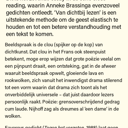
reading, waarin Anneke Brassinga evenzoveel
gedichten ontleedt. ‘Van dichtbij lezen’ is een
uitstekende methode om de geest elastisch te
houden en tot een betere verstandhouding met
een tekst te komen.
Beeldspraak is de clou (spijker op de kop) van
dichtkunst. Dat clou in het Frans ook steenpuist
betekent, moge erop wijzen dat grote poëzie veelal om
een pijnpunt draait, een ontsteking, gat in de afweer
waaruit beeldspraak opwelt, gloeiende lava en
rookwolken, zich vanuit het inwendigst drama stilerend
tot een vorm waarin dat drama zich toont als het
onverbiddelijk universele – dat juist daardoor lezers
persoonlijk raakt. Poëzie: grensoverschrijdend gedrag
cum laude. Nijhoff zag als dreumes al ‘een dame’ in de
wolken.
Favereys gedicht (
Tegen
het
vergeten
, 1988) laat geen