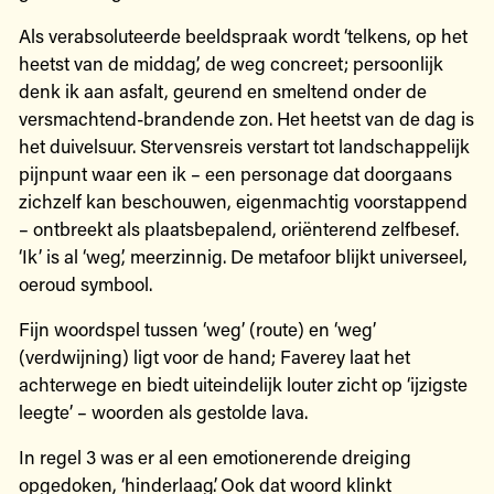
Als verabsoluteerde beeldspraak wordt ‘telkens, op het
heetst van de middag’, de weg concreet; persoonlijk
denk ik aan asfalt, geurend en smeltend onder de
versmachtend-­brandende zon. Het heetst van de dag is
het duivelsuur. Stervensreis verstart tot landschappelijk
pijnpunt waar een ik – een personage dat doorgaans
zichzelf kan beschouwen, eigenmachtig voorstappend
– ontbreekt als plaatsbepalend, oriënterend zelfbesef.
‘Ik’ is al ‘weg’, meerzinnig. De metafoor blijkt universeel,
oeroud symbool.
Fijn woordspel tussen ‘weg’ (route) en ‘weg’
(verdwijning) ligt voor de hand; Faverey laat het
achterwege en biedt uiteindelijk louter zicht op ‘ijzigste
leegte’ – woorden als gestolde lava.
In regel 3 was er al een emotionerende dreiging
opgedoken, ‘hinderlaag’. Ook dat woord klinkt