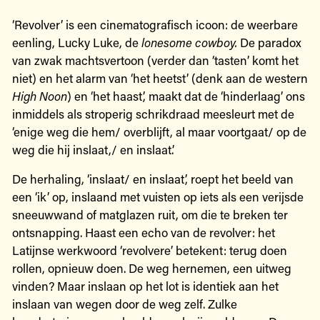
‘Revolver’ is een cinematografisch icoon: de weerbare
eenling, Lucky Luke, de
lonesome
cowboy.
De paradox
van zwak machtsvertoon (verder dan ‘tasten’ komt het
niet) en het alarm van ‘het heetst’ (denk aan de western
High
Noon
) en ‘het haast’, maakt dat de ‘hinderlaag’ ons
inmiddels als stroperig schrikdraad meesleurt met de
‘enige weg die hem/ overblijft, al maar voortgaat/ op de
weg die hij inslaat,/ en inslaat’.
De herhaling, ‘inslaat/ en inslaat’, roept het beeld van
een ‘ik’ op, inslaand met vuisten op iets als een verijsde
sneeuwwand of matglazen ruit, om die te breken ter
ontsnapping. Haast een echo van de revolver: het
Latijnse werkwoord ‘revolvere’ betekent: terug doen
rollen, opnieuw doen. De weg hernemen, een uitweg
vinden? Maar inslaan op het lot is identiek aan het
inslaan van wegen door de weg zelf. Zulke