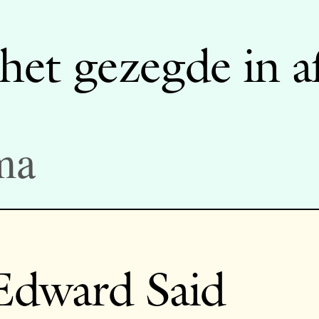
 het gezegde in 
ma
 Edward Said