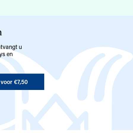
n
ntvangt u
ays en
 voor €7,50