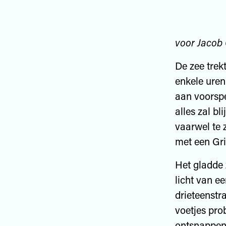
voor Jacob
De zee trek
enkele uren
aan voorspe
alles zal bl
vaarwel te 
met een Gri
Het gladde 
licht van e
drieteenstr
voetjes pro
ontsnappen?