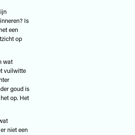
ijn
inneren? Is
met een
tzicht op
n wat
 vuilwitte
hter
nder goud is
 het op. Het
wat
er niet een