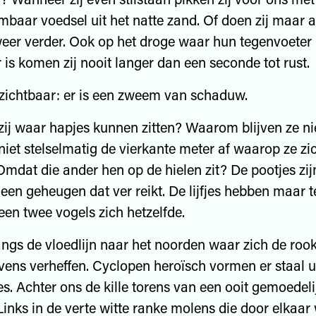
aar voedsel uit het natte zand. Of doen zij maar 
weer verder. Ook op het droge waar hun tegenvoeter
 is komen zij nooit langer dan een seconde tot rust.
zichtbaar: er is een zweem van schaduw.
ij waar hapjes kunnen zitten? Waarom blijven ze ni
niet stelselmatig de vierkante meter af waarop ze zic
mdat die ander hen op de hielen zit? De pootjes zij
een geheugen dat ver reikt. De lijfjes hebben maar t
en twee vogels zich hetzelfde.
angs de vloedlijn naar het noorden waar zich de ro
vens verheffen. Cyclopen heroïsch vormen er staal u
es. Achter ons de kille torens van een ooit gemoedeli
Links in de verte witte ranke molens die door elkaar 