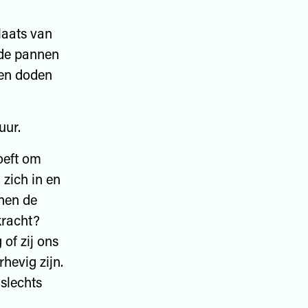
laats van
nde pannen
hen doden
uur.
oeft om
 zich in en
jnen de
kracht?
of zij ons
hevig zijn.
 slechts