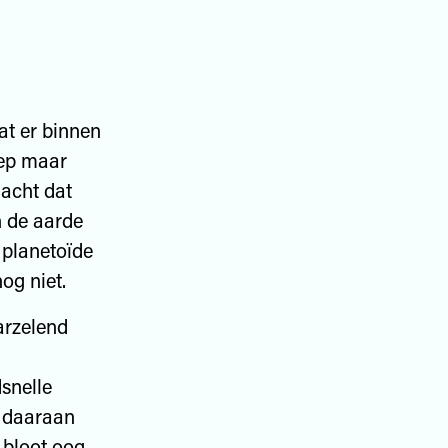
at er binnen
iep maar
 acht dat
en de aarde
 planetoïde
og niet.
arzelend
dsnelle
j daaraan
 bloot oog