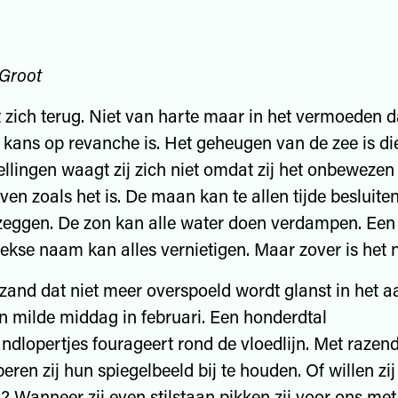
 Groot
t zich terug. Niet van harte maar in het vermoeden d
 kans op revanche is. Het geheugen van de zee is d
llingen waagt zij zich niet omdat zij het onbewezen
ijven zoals het is. De maan kan te allen tijde besluit
zeggen. De zon kan alle water doen verdampen. Een
ekse naam kan alles vernietigen. Maar zover is het n
zand dat niet meer overspoeld wordt glanst in het a
en milde middag in februari. Een honderdtal
andlopertjes fourageert rond de vloedlijn. Met razen
beren zij hun spiegelbeeld bij te houden. Of willen zi
 Wanneer zij even stilstaan pikken zij voor ons met