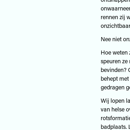
onwaarneemb
rennen zij 
onzichtbaar
Nee niet on
Hoe weten z
speuren ze 
bevinden? O
behept met 
gedragen ge
Wij lopen l
van helse o
rotsformati
badplaats. 