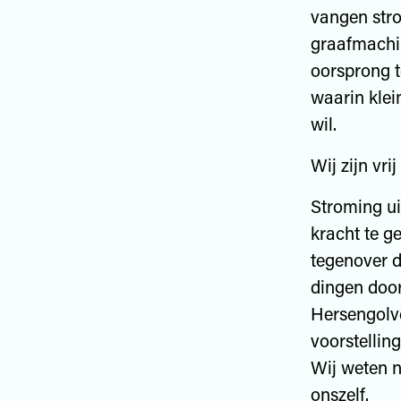
vangen stro
graafmachi
oorsprong 
waarin klei
wil.
Wij zijn vri
Stroming ui
kracht te ge
tegenover d
dingen door
Hersengolve
voorstellin
Wij weten ni
onszelf.