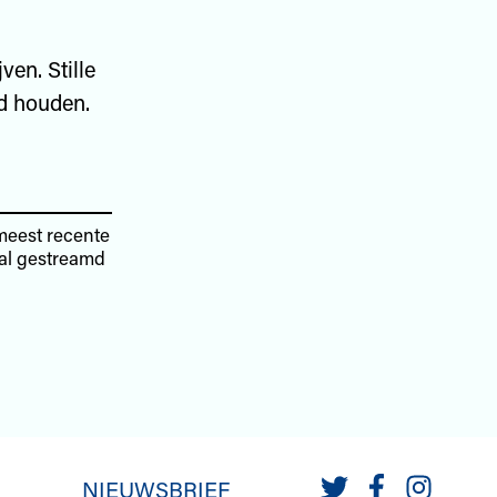
ven. Stille
nd houden.
 meest recente
aal gestreamd
NIEUWSBRIEF