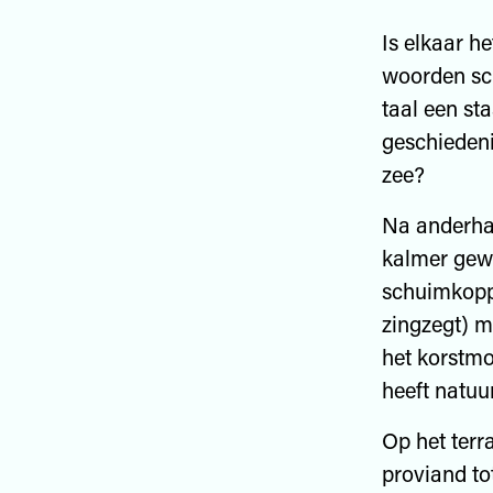
Is elkaar h
woorden sc
taal een st
geschiedeni
zee?
Na anderhal
kalmer gewo
schuimkoppe
zingzegt) m
het korstmo
heeft natuur
Op het terr
proviand to