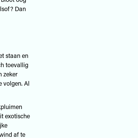
alsof? Dan
et staan en
h toevallig
n zeker
e volgen. Al
okpluimen
it exotische
jke
wind af te