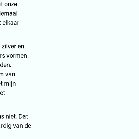
it onze
llemaal
t elkaar
zilver en
ars vormen
rden.
om van
t mijn
et
s niet. Dat
rdig van de