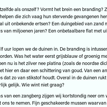
etzelfde als onszelf? Vormt het brein een branding? Z
helpen die zich vaag hun stervende gevangenen her
aal uit onbekende ertsen? Een duingebied van zand 
s van miljoenen jaren? Een onbetaalbare flat met ui
f uur lopen we de duinen in. De branding is intusse
rden. Was het water eerst grijsblauw of groenig met
n nu is het zilver nee platina (zoals de noordse dic
et hier en daar een schittering van goud. Van een a
s dat zo van stikstof houdt. Overal in de duinen rukt
lijk gelijk. Wie wint niet graag?
as van een zangberg zijgen wij kortstondig neer om 
t ons te nemen. Fijn geschakeerde mussen waarvan 