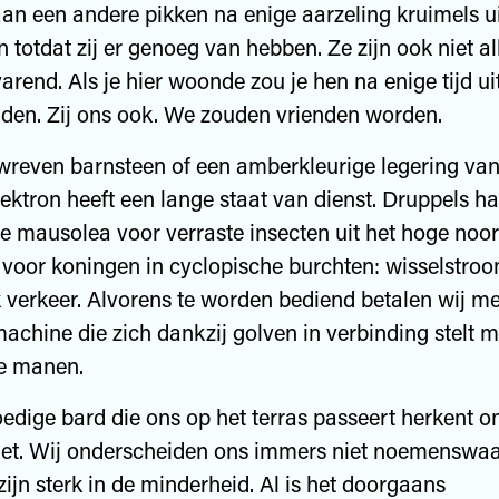
 aan een andere pikken na enige aarzeling kruimels u
totdat zij er genoeg van hebben. Ze zijn ook niet a
arend. Als je hier woonde zou je hen na enige tijd ui
den. Zij ons ook. We zouden vrienden worden.
wreven barnsteen of een amberkleurige legering van 
lektron heeft een lange staat van dienst. Druppels h
e mausolea voor verraste insecten uit het hoge noo
voor koningen in cyclopische burchten: wisselstro
 verkeer. Alvorens te worden bediend betalen wij me
chine die zich dankzij golven in verbinding stelt m
e manen.
dige bard die ons op het terras passeert herkent on
iet. Wij onderscheiden ons immers niet noemenswaa
ijn sterk in de minderheid. Al is het doorgaans