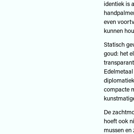
identiek is
handpalmen 
even voortv
kunnen hou
Statisch ge
goud: het e
transparant
Edelmetaal 
diplomatiek
compacte ma
kunstmatig
De zachtmoe
hoeft ook n
mussen en z