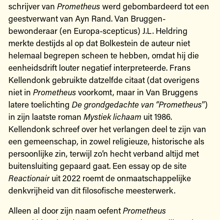
schrijver van
Prometheus
werd gebombardeerd tot een
geestverwant van Ayn Rand. Van Bruggen-
bewonderaar (en Europa-scepticus) J.L. Heldring
merkte destijds al op dat Bolkestein de auteur niet
helemaal begrepen scheen te hebben, omdat hij die
eenheidsdrift louter negatief interpreteerde. Frans
Kellendonk gebruikte datzelfde citaat (dat overigens
niet in
Prometheus
voorkomt, maar in Van Bruggens
latere toelichting
De grondgedachte van “Prometheus
”)
in zijn laatste roman
Mystiek lichaam
uit 1986.
Kellendonk schreef over het verlangen deel te zijn van
een gemeenschap, in zowel religieuze, historische als
persoonlijke zin, terwijl zo’n hecht verband altijd met
buitensluiting gepaard gaat. Een essay op de site
Reactionair
uit 2022 roemt de onmaatschappelijke
denkvrijheid van dit filosofische meesterwerk.
Alleen al door zijn naam oefent
Prometheus