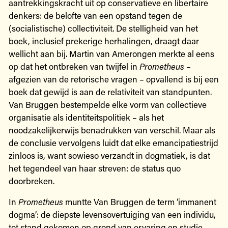
aantrekkingskracht uit op conservatieve en libertaire
denkers: de belofte van een opstand tegen de
(socialistische) collectiviteit. De stelligheid van het
boek, inclusief prekerige herhalingen, draagt daar
wellicht aan bij. Martin van Amerongen merkte al eens
op dat het ontbreken van twijfel in
Prometheus
–
afgezien van de retorische vragen – opvallend is bij een
boek dat gewijd is aan de relativiteit van standpunten.
Van Bruggen bestempelde elke vorm van collectieve
organisatie als identiteitspolitiek – als het
noodzakelijkerwijs benadrukken van verschil. Maar als
de conclusie vervolgens luidt dat elke emancipatiestrijd
zinloos is, want sowieso verzandt in dogmatiek, is dat
het tegendeel van haar streven: de status quo
doorbreken.
In
Prometheus
muntte Van Bruggen de term ‘immanent
dogma’: de diepste levensovertuiging van een individu,
tot stand gekomen op grond van ervaring en studie,