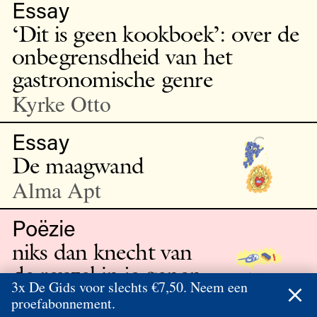
Essay
‘Dit is geen kookboek’: over de
onbegrensdheid van het
gastronomische genre
Kyrke Otto
Essay
De maagwand
Alma Apt
Poëzie
niks dan knecht van
de reuzel in je genen
3x De Gids voor slechts €7,50. Neem een
Simone Atangana
proefabonnement.