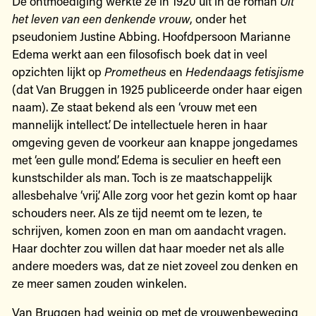
De ontmoediging werkte ze in 1920 uit in de roman
Uit
het leven van een denkende vrouw
, onder het
pseudoniem Justine Abbing. Hoofdpersoon Marianne
Edema werkt aan een filosofisch boek dat in veel
opzichten lijkt op
Prometheus
en
Hedendaags fetisjisme
(dat Van Bruggen in 1925 publiceerde onder haar eigen
naam). Ze staat bekend als een ‘vrouw met een
mannelijk intellect’. De intellectuele heren in haar
omgeving geven de voorkeur aan knappe jongedames
met ‘een gulle mond’. Edema is seculier en heeft een
kunstschilder als man. Toch is ze maatschappelijk
allesbehalve ‘vrij’. Alle zorg voor het gezin komt op haar
schouders neer. Als ze tijd neemt om te lezen, te
schrijven, komen zoon en man om aandacht vragen.
Haar dochter zou willen dat haar moeder net als alle
andere moeders was, dat ze niet zoveel zou denken en
ze meer samen zouden winkelen.
Van Bruggen had weinig op met de vrouwenbeweging