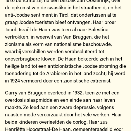
1926 berichtte ze, na een bezoek aan Oostenrijk, over
de opkomst van de swastika in het straatbeeld, en het
anti-Joodse sentiment in Tirol, dat ondertussen al te
graag Joodse toeristen bleef ontvangen. Haar broer
Jacob Israël de Haan was toen al naar Palestina
vertrokken, in weerwil van Van Bruggen, die het
zionisme als vorm van nationalisme beschouwde,
waarbij verschillen werden verabsoluteerd tot
onoverbrugbare kloven. De Haan bekeerde zich in het
heilige land tot een antizionistische Joodse stroming die
toenadering tot de Arabieren in het land zocht; hij werd
in 1924 vermoord door een zionistische extremist.
Carry van Bruggen overleed in 1932, toen ze met een
overdosis slaapmiddelen een einde aan haar leven
maakte. Ze leed aan een zware depressie, volgens
naasten mede veroorzaakt door het vele werken. Haar
beide kinderen overleefden de oorlog. Haar zus
Henriëtte Hoogstraal-De Haan, gemeenteraadslid voor