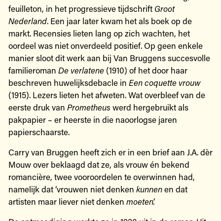
feuilleton, in het progressieve tijdschrift
Groot
Nederland
. Een jaar later kwam het als boek op de
markt. Recensies lieten lang op zich wachten, het
oordeel was niet onverdeeld positief. Op geen enkele
manier sloot dit werk aan bij Van Bruggens succesvolle
familieroman
De verlatene
(1910) of het door haar
beschreven huwelijksdebacle in
Een coquette vrouw
(1915). Lezers lieten het afweten. Wat overbleef van de
eerste druk van
Prometheus
werd hergebruikt als
pakpapier – er heerste in die naoorlogse jaren
papierschaarste.
Carry van Bruggen heeft zich er in een brief aan J.A. dèr
Mouw over beklaagd dat ze, als vrouw én bekend
romancière, twee vooroordelen te overwinnen had,
namelijk dat ‘vrouwen niet denken
kunnen
en dat
artisten maar liever niet denken
moeten
’.