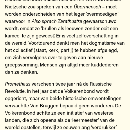
Nietzsche zou spreken van een
Übermensch
– moet
worden onderscheiden van het leger ‘overmoedigen’
waarvoor in
Also sprach Zarathustra
gewaarschuwd
wordt, omdat ze ‘brullen als leeuwen zonder ooit een
kameel te zijn geweest’. Er is veel zelfoverschatting in
de wereld. Voortdurend denkt men het dogmatisme van
het collectief (staat, kerk, partij) te hebben afgelegd,
om zich vervolgens over te geven aan nieuwe
groepsvorming. Mensen zijn altijd meer kuddedieren
dan ze denken.
Prometheus
verscheen twee jaar ná de Russische
Revolutie, in het jaar dat de Volkerenbond wordt
opgericht, maar van beide historische omwentelingen
verwachtte Van Bruggen bepaald geen wonderen. De
Volkerenbond achtte ze een initiatief van westerse
landen, die zich opeens als de ‘leermeester’ van de
wereld opstellen, terwijl ze eeuwenlang ‘verdrukker’