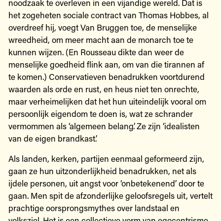
noodzaak te overleven in een vijandige wereld. Dat is
het zogeheten sociale contract van Thomas Hobbes, al
overdreef hij, voegt Van Bruggen toe, de menselijke
wreedheid, om meer macht aan de monarch toe te
kunnen wijzen. (En Rousseau dikte dan weer de
menselijke goedheid flink aan, om van die tirannen af
te komen.) Conservatieven benadrukken voortdurend
waarden als orde en rust, en heus niet ten onrechte,
maar verheimelijken dat het hun uiteindelijk vooral om
persoonlijk eigendom te doen is, wat ze schrander
vermommen als ‘algemeen belang’. Ze zijn ‘idealisten
van de eigen brandkast’.
Als landen, kerken, partijen eenmaal geformeerd zijn,
gaan ze hun uitzonderlijkheid benadrukken, net als
ijdele personen, uit angst voor ‘onbetekenend’ door te
gaan. Men spit de afzonderlijke geloofsregels uit, vertelt
prachtige oorsprongsmythes over landstaal en
volksziel. Het is een collectieve vorm van egocentrisme