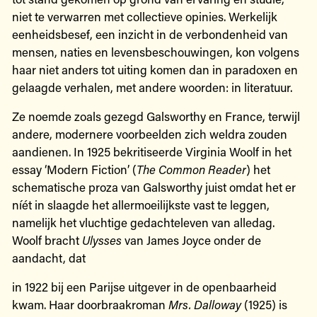
niet te verwarren met collectieve opinies. Werkelijk
eenheidsbesef, een inzicht in de verbondenheid van
mensen, naties en levensbeschouwingen, kon volgens
haar niet anders tot uiting komen dan in paradoxen en
gelaagde verhalen, met andere woorden: in literatuur.
Ze noemde zoals gezegd Galsworthy en France, terwijl
andere, modernere voorbeelden zich weldra zouden
aandienen. In 1925 bekritiseerde Virginia Woolf in het
essay ‘Modern Fiction’ (
The Common Reader
) het
schematische proza van Galsworthy juist omdat het er
níét in slaagde het allermoeilijkste vast te leggen,
namelijk het vluchtige gedachteleven van alledag.
Woolf bracht
Ulysses
van James Joyce onder de
aandacht, dat
in 1922 bij een Parijse uitgever in de openbaarheid
kwam. Haar doorbraakroman
Mrs. Dalloway
(1925) is