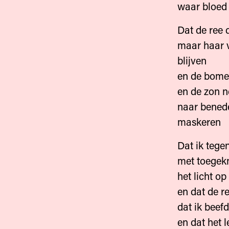
waar bloed
Dat de ree 
maar haar v
blijven
en de bomen
en de zon n
naar benede
maskeren
Dat ik tege
met toegek
het licht op
en dat de re
dat ik beef
en dat het 