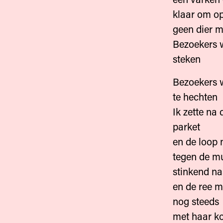
klaar om op
geen dier m
Bezoekers w
steken
Bezoekers 
te hechten
Ik zette na
parket
en de loop 
tegen de m
stinkend n
en de ree m
nog steeds
met haar ko