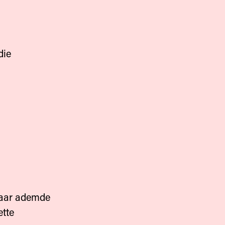
die
rbaar ademde
ette