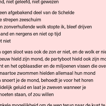
d, niet geleefd, niet gewezen
 een afgebakend deel van de Schelde
e strepen zeeschuim
n zonverhullende wolk stopte ik, bleef drijven
and en nergens en niet op tijd
t niet
n ogen sloot was ook de zon er niet, en de wolk er ni
euw hield zijn mond, de partyboot hield ook zijn m
t en het opblaasdier en de miljoenen vissen die ove
 naartoe zwommen hielden allemaal hun mond
n snoert je de mond, behoedt je voor het horen
idelijk geluid en laat je zweven wanneer je
moeten staan, of zou willen
enkele mogelijkheid om de weg terug naar de kust te