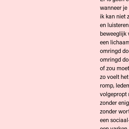
wanneer je
ik kan niet
en luistere
beweeglijk 
een lichaa
omringd do
omringd do
of zou moete
zo voelt he
romp, lede
volgepropt
zonder enig
zonder wort
een sociaa
een varken 