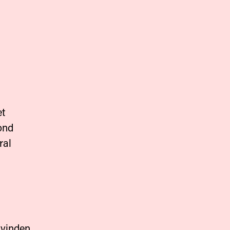
et
ond
ral
 vinden