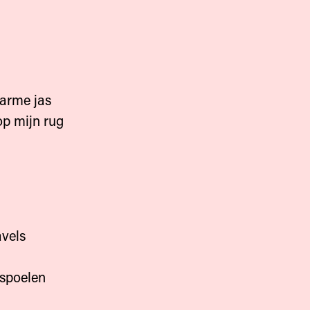
warme jas
op mijn rug
avels
nspoelen