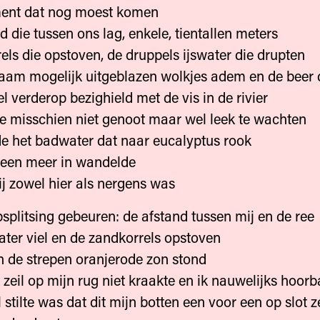
ent dat nog moest komen
d die tussen ons lag, enkele, tientallen meters
els die opstoven, de druppels ijswater die drupten
aam mogelijk uitgeblazen wolkjes adem en de beer 
el verderop bezighield met de vis in de rivier
ie misschien niet genoot maar wel leek te wachten
de het badwater dat naar eucalyptus rook
 een meer in wandelde
hij zowel hier als nergens was
psplitsing gebeuren: de afstand tussen mij en de ree
water viel en de zandkorrels opstoven
in de strepen oranjerode zon stond
k zeil op mijn rug niet kraakte en ik nauwelijks hoo
 stilte was dat dit mijn botten een voor een op slot z