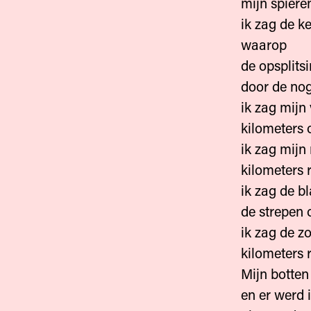
mijn spier
ik zag de k
waarop
de opsplits
door de no
ik zag mijn
kilometers 
ik zag mijn
kilometers 
ik zag de b
de strepen 
ik zag de z
kilometers 
Mijn botten
en er werd 