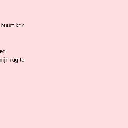
 buurt kon
ken
ijn rug te