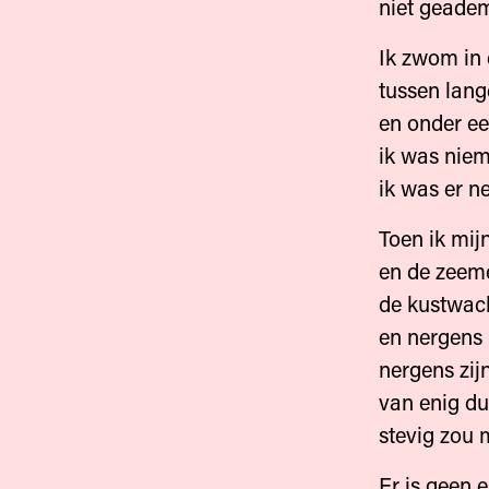
niet geadem
Ik zwom in
tussen lang
en onder ee
ik was niem
ik was er ne
Toen ik mij
en de zeeme
de kustwach
en nergens
nergens zij
van enig du
stevig zou 
Er is geen 