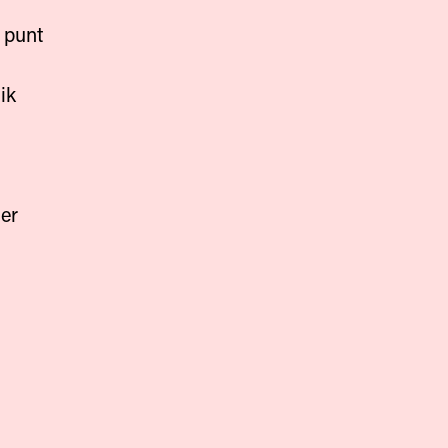
 punt
ik
mer