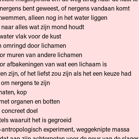
 nergens bent geweest, of nergens vandaan komt
 zwemmen, alleen nog in het water liggen
n naar alles wat zijn mond houdt
water vlak voor de kust
m omringd door lichamen
or muren van andere lichamen
or afbakeningen van wat een lichaam is
n zijn, of het liefst zou zijn als het een keuze had
t om nergens te zijn
maten, kop
 met organen en botten
 concreet doel
els waaruit het is gegroeid
l-antropologisch experiment, weggeknipte massa
dat aan zijn achterpoten voor de neus van de slager