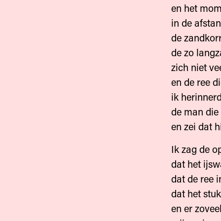
en het mom
in de afstan
de zandkorr
de zo langz
zich niet ve
en de ree d
ik herinner
de man die
en zei dat 
Ik zag de o
dat het ijs
dat de ree 
dat het stu
en er zoveel