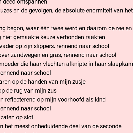
en deed ontspannen
euzes en de gevolgen, de absolute enormiteit van het
ing begon, waar één twee werd en daarom de ree en 
g niet gemaakte keuze verbonden raakten
 vader op zijn slippers, rennend naar school
over zandwegen en gras, rennend naar school
 moeder die haar vlechten afknipte in haar slaapka
rennend naar school
laren op de handen van mijn zusje
op de rug van mijn zus
on reflecterend op mijn voorhoofd als kind
rennend naar school
 zaten op slot
in het meest onbeduidende deel van de seconde