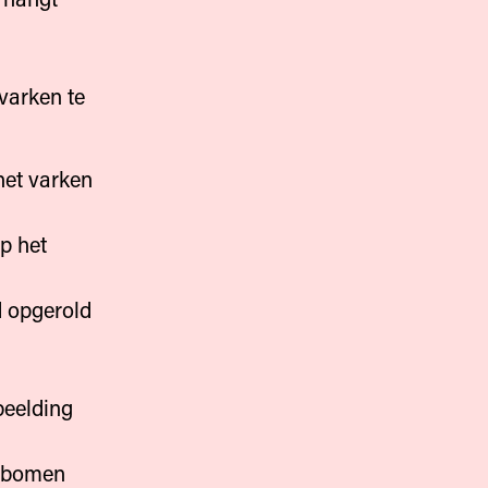
varken te
het varken
p het
d opgerold
beelding
e bomen