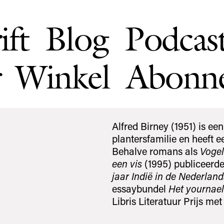
ift
Blog
Podcas
Winkel
Abonn
Alfred Birney (1951) is ee
plantersfamilie en heeft 
Behalve romans als
Vogel
een vis
(1995) publiceerde
jaar Indië in de Nederland
essaybundel
Het yournae
Libris Literatuur Prijs me