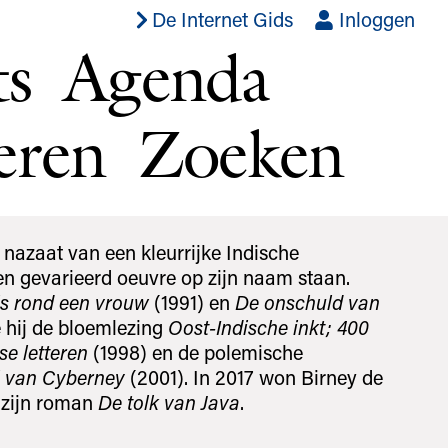
De Internet Gids
Inloggen
ts
Agenda
eren
Zoeken
n nazaat van een kleurrijke Indische
een gevarieerd oeuvre op zijn naam staan.
s rond een vrouw
(1991) en
De onschuld van
 hij de bloemlezing
Oost-Indische inkt; 400
se letteren
(1998) en de polemische
l van Cyberney
(2001). In 2017 won Birney de
t zijn roman
De tolk van Java
.