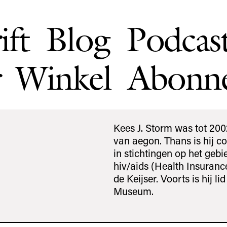
ift
Blog
Podcas
Winkel
Abonn
Kees J. Storm was tot 200
van aegon. Thans is hij c
in stichtingen op het geb
hiv/aids (Health Insuranc
de Keijser. Voorts is hij l
Museum.