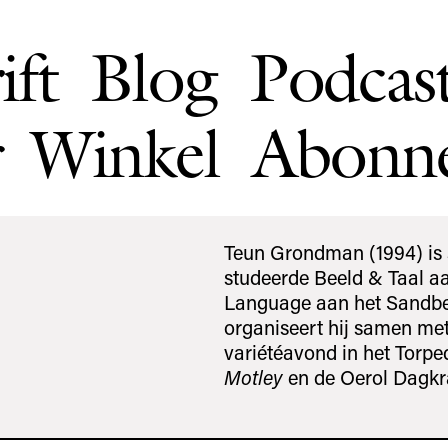
ift
Blog
Podcas
Winkel
Abonn
n
Teun Grondman (1994) is s
studeerde Beeld & Taal a
Language aan het Sandberg 
organiseert hij samen me
variétéavond in het Torpe
Motley
en de Oerol Dagkr