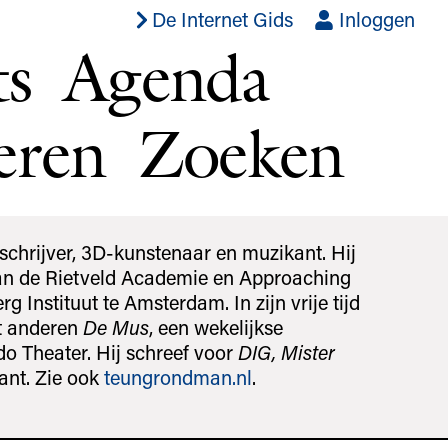
De Internet Gids
Inloggen
ts
Agenda
eren
Zoeken
chrijver, 3D-kunstenaar en muzikant. Hij
an de Rietveld Academie en Approaching
Instituut te Amsterdam. In zijn vrije tijd
t anderen
De Mus
, een wekelijkse
do Theater. Hij schreef voor
DIG, Mister
ant. Zie ook
teungrondman.nl
.