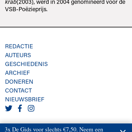
krab
(2003), werd in 2004 genomineerd voor de
VSB-Poëzieprijs.
REDACTIE
AUTEURS
GESCHIEDENIS
ARCHIEF
DONEREN
CONTACT
NIEUWSBRIEF
3x De Gids voor slechts €7,50. Neem een