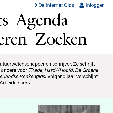
De Internet Gids
Inloggen
ts
Agenda
eren
Zoeken
ratuur­wetenschapper en schrijver. Ze schrijft
r andere voor
Tirade
,
Hard//Hoofd
,
De Groene
erlandse Boekengids
. Volgend jaar verschijnt
Arbeiderspers.