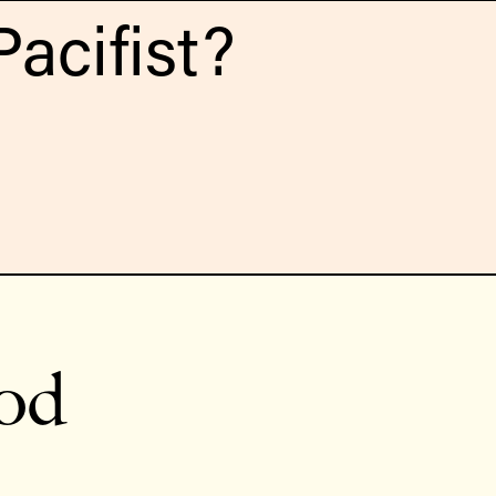
acifist?
god