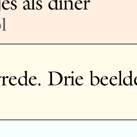
es als diner
l
rede. Drie beeld