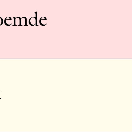
noemde
k