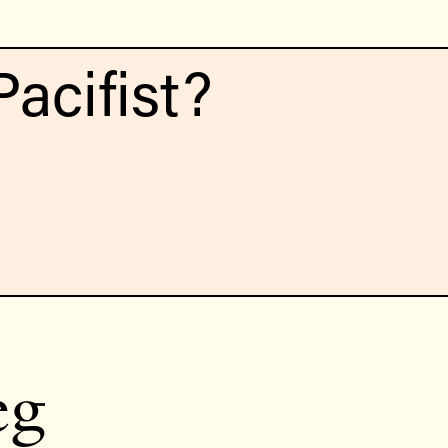
acifist?
eg