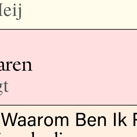
eij
aren
gt
Waarom Ben Ik P