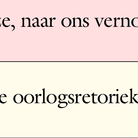
eze, naar ons ver
e oorlogsretorie