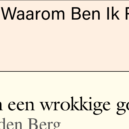
Waarom Ben Ik P
n een wrokkige 
 den Berg