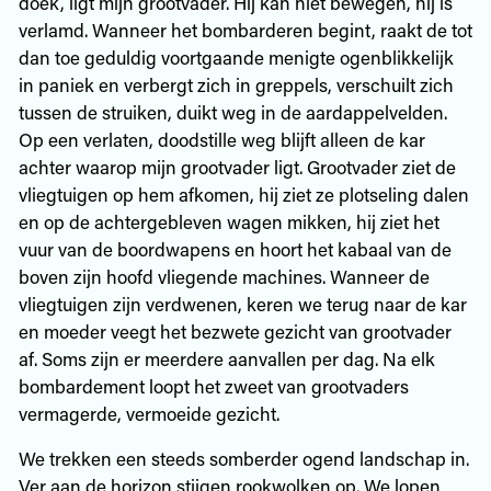
doek, ligt mijn grootvader. Hij kan niet bewegen, hij is
verlamd. Wanneer het bombarderen begint, raakt de tot
dan toe geduldig voortgaande menigte ogenblikkelijk
in paniek en verbergt zich in greppels, verschuilt zich
tussen de struiken, duikt weg in de aardappelvelden.
Op een verlaten, doodstille weg blijft alleen de kar
achter waarop mijn grootvader ligt. Grootvader ziet de
vliegtuigen op hem afkomen, hij ziet ze plotseling dalen
en op de achtergebleven wagen mikken, hij ziet het
vuur van de boordwapens en hoort het kabaal van de
boven zijn hoofd vliegende machines. Wanneer de
vliegtuigen zijn verdwenen, keren we terug naar de kar
en moeder veegt het bezwete gezicht van grootvader
af. Soms zijn er meerdere aanvallen per dag. Na elk
bombardement loopt het zweet van grootvaders
vermagerde, vermoeide gezicht.
We trekken een steeds somberder ogend landschap in.
Ver aan de horizon stijgen rookwolken op. We lopen