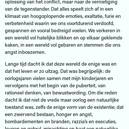
oplossing van het conflict, maar naar de vernietiging
van de tegenstander. Dat alles speelt zich af in een
klimaat van hoogoplopende emoties, exaltatie, furie en
verbetenheid waarin we ons voortdurend verdoofd,
gespannen en vooral bedreigd voelen. We verkeren in
een wereld vol hatelijke blikken en op elkaar geklemde
kaken, in een wereld vol gebaren en stemmen die ons
angst inboezemen.
Lange tijd dacht ik dat deze wereld de enige was en
dat het leven er zo uitzag. Dat was begrijpelijk: de
oorlogsjaren vielen samen met mijn kinderjaren en
vervolgens met het begin van de puberteit, van
rationeel denken, van bewustwording. Om die reden
dacht ik dat niet de vrede maar oorlog een natuurlijke
toestand was, zelfs de enige vorm van de existentie; dat
een zwervend bestaan, honger en angst,
bombardementen en branden, razzia’s en executies,
leugen en gebrul, minachting en haat een natuurlijke,