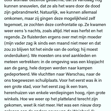
kunnen sneuvelen, dat ze als het ware door de dood
zijn gebrandmerkt. Natuurlijk, we kunnen allemaal
omkomen, maar zij gingen deze mogelijkheid zelf
tegemoet, ze zochten deze confrontatie op. Ze kwamen
weer eens ’s nachts, zoals altijd. Het was herfst en het
regende. Ze fluisterden ergens over met mijn moeder
(mijn vader zag ik sinds een maand niet meer en dat
zou zo blijven tot het einde van de oorlog; hij moest
onderduiken). We moesten ons snel aankleden en
meteen vertrekken: in de omgeving was een klopjacht
aan de gang, hele dorpen werden naar kampen
gedeporteerd. We vluchtten naar Warschau, naar de
ons toegewezen schuilplaats. Voor het eerst was ik in
een grote stad, voor het eerst zag ik een tram,
herenhuizen van enkele verdiepingen hoog, rijen grote
winkels. Hoe we weer op het platteland terecht zijn
gekomen, weet ik niet meer. Het was een nieuw dorp
gelegen aan de andere oever van de Weichsel. Ik