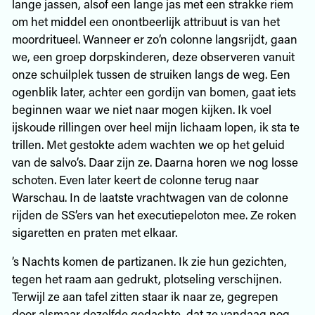
lange jassen, alsof een lange jas met een strakke riem
om het middel een onontbeerlijk attribuut is van het
moordritueel. Wanneer er zo’n colonne langsrijdt, gaan
we, een groep dorpskinderen, deze observeren vanuit
onze schuilplek tussen de struiken langs de weg. Een
ogenblik later, achter een gordijn van bomen, gaat iets
beginnen waar we niet naar mogen kijken. Ik voel
ijskoude rillingen over heel mijn lichaam lopen, ik sta te
trillen. Met gestokte adem wachten we op het geluid
van de salvo’s. Daar zijn ze. Daarna horen we nog losse
schoten. Even later keert de colonne terug naar
Warschau. In de laatste vrachtwagen van de colonne
rijden de SS’ers van het executiepeloton mee. Ze roken
sigaretten en praten met elkaar.
’s Nachts komen de partizanen. Ik zie hun gezichten,
tegen het raam aan gedrukt, plotseling verschijnen.
Terwijl ze aan tafel zitten staar ik naar ze, gegrepen
door alsmaar dezelfde gedachte, dat ze vandaag nog