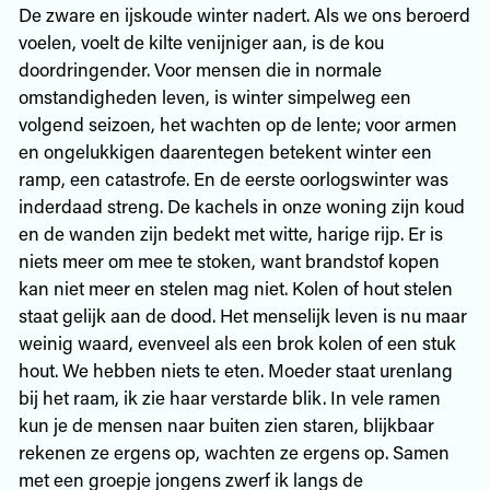
De zware en ijskoude winter nadert. Als we ons beroerd
voelen, voelt de kilte venijniger aan, is de kou
doordringender. Voor mensen die in normale
omstandigheden leven, is winter simpelweg een
volgend seizoen, het wachten op de lente; voor armen
en ongelukkigen daarentegen betekent winter een
ramp, een catastrofe. En de eerste oorlogswinter was
inderdaad streng. De kachels in onze woning zijn koud
en de wanden zijn bedekt met witte, harige rijp. Er is
niets meer om mee te stoken, want brandstof kopen
kan niet meer en stelen mag niet. Kolen of hout stelen
staat gelijk aan de dood. Het menselijk leven is nu maar
weinig waard, evenveel als een brok kolen of een stuk
hout. We hebben niets te eten. Moeder staat urenlang
bij het raam, ik zie haar verstarde blik. In vele ramen
kun je de mensen naar buiten zien staren, blijkbaar
rekenen ze ergens op, wachten ze ergens op. Samen
met een groepje jongens zwerf ik langs de