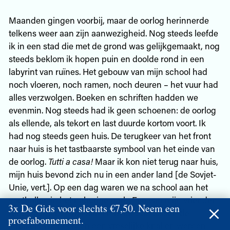
Maanden gingen voorbij, maar de oorlog herinnerde
telkens weer aan zijn aanwezigheid. Nog steeds leefde
ik in een stad die met de grond was gelijkgemaakt, nog
steeds beklom ik hopen puin en doolde rond in een
labyrint van ruïnes. Het gebouw van mijn school had
noch vloeren, noch ramen, noch deuren – het vuur had
alles verzwolgen. Boeken en schriften hadden we
evenmin. Nog steeds had ik geen schoenen: de oorlog
als ellende, als tekort en last duurde kortom voort. Ik
had nog steeds geen huis. De terugkeer van het front
naar huis is het tastbaarste symbool van het einde van
de oorlog.
Tutti a casa!
Maar ik kon niet terug naar huis,
mijn huis bevond zich nu in een ander land [de Sovjet-
Unie, vert.]. Op een dag waren we na school aan het
voetballen in het naburige park. Een van mijn vrienden
3x De Gids voor slechts €7,50. Neem een
rende achter de bal aan en belandde tussen de
proefabonnement.
struiken. We hoorden een vreselijke knal en werden