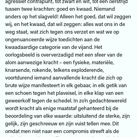
agressief contrapunt, tot zwart en wit, tot een oerstrijd
tussen twee krachten: goed en kwaad. Niemand
anders op het slagveld! Alleen het goed, dat wil zeggen
wij, en het kwaad, dat wil zeggen: alles wat ons in de
weg staat, wat zich tegen ons verzet en wat we op
ongenuanceerde wijze toedichten aan de
kwaadaardige categorie van de vijand. Het
oorlogsbeeld is oververzadigd met een sfeer van de
alom aanwezige kracht – een fysieke, materiële,
knarsende, rokende, telkens exploderende,
voortdurend iemand aanvallende kracht die zich op
brute wijze manifesteert in elk gebaar, in elk getik van
een schoen tegen het plaveisel, in elke klap van een
geweerkolf tegen de schedel. In zo’n gedachtewereld
wordt kracht als enige maatstaf gehanteerd bij de
beoordeling van elke waarde: uitsluitend de sterke, zijn
gelijk, zijn geschreeuw en zijn vuist tellen mee. Dit
omdat men niet naar een compromis streeft als de