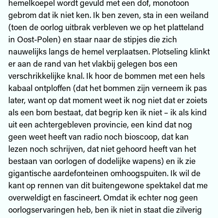
hemelkoepel wordt gevuld met een dof, monotoon
gebrom dat ik niet ken. Ik ben zeven, sta in een weiland
(toen de oorlog uitbrak verbleven we op het platteland
in Oost-Polen) en staar naar de stipjes die zich
nauwelijks langs de hemel verplaatsen. Plotseling klinkt
er aan de rand van het vlakbij gelegen bos een
verschrikkelijke knal. Ik hoor de bommen met een hels
kabaal ontploffen (dat het bommen zijn verneem ik pas
later, want op dat moment weet ik nog niet dat er zoiets
als een bom bestaat, dat begrip ken ik niet – ik als kind
uit een achtergebleven provincie, een kind dat nog
geen weet heeft van radio noch bioscoop, dat kan
lezen noch schrijven, dat niet gehoord heeft van het
bestaan van oorlogen of dodelijke wapens) en ik zie
gigantische aardefonteinen omhoogspuiten. Ik wil de
kant op rennen van dit buitengewone spektakel dat me
overweldigt en fascineert. Omdat ik echter nog geen
oorlogservaringen heb, ben ik niet in staat die zilverig