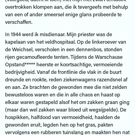
overtrokken klompen aan, die ik tevergeefs met behulp
van een of ander smeersel enige glans probeerde te
verschaffen.
In 1944 werd ik misdienaar. Mijn priester was de
kapelaan van het veldhospitaal. Op de linkeroever van
de Weichsel, verscholen in een dennenbos, stonden
rijen gecamoufleerde tenten. Tijdens de Warschause
Opstand***** heerste er koortsachtige, vermoeiende
bedrijvigheid. Vanaf de frontlinie die vlak in de buurt
dreunde en rookte, reden ziekenwagens razendsnel af
en aan. Ze brachten de gewonden mee die niet zelden
bewusteloos waren en die in alle chaos en haast op
elkaar waren gestapeld alsof het om zakken graan ging
(maar dan wel zakken waar bloed uit wegsijpelde). De
hospikken, halfdood van vermoeidheid, haalden de
gewonden eruit, legden hen op het gras, pakten
vervolgens een rubberen tuinslang en maakten hen nat