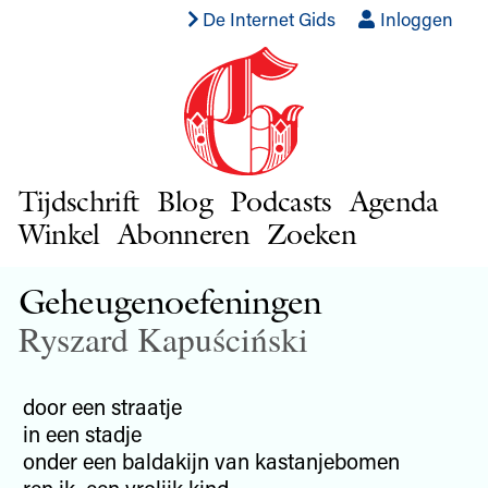
De Internet Gids
Inloggen
Tijdschrift
Blog
Podcasts
Agenda
Winkel
Abonneren
Zoeken
Geheugenoefeningen
Ryszard Kapuściński
door een straatje
in een stadje
onder een baldakijn van kastanjebomen
ren ik, een vrolijk kind,