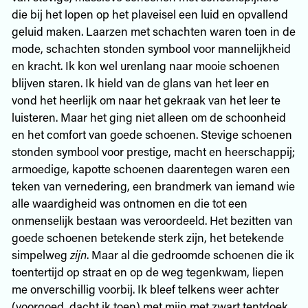
die bij het lopen op het plaveisel een luid en opvallend
geluid maken. Laarzen met schachten waren toen in de
mode, schachten stonden symbool voor mannelijkheid
en kracht. Ik kon wel urenlang naar mooie schoenen
blijven staren. Ik hield van de glans van het leer en
vond het heerlijk om naar het gekraak van het leer te
luisteren. Maar het ging niet alleen om de schoonheid
en het comfort van goede schoenen. Stevige schoenen
stonden symbool voor prestige, macht en heerschappij;
armoedige, kapotte schoenen daarentegen waren een
teken van vernedering, een brandmerk van iemand wie
alle waardigheid was ontnomen en die tot een
onmenselijk bestaan was veroordeeld. Het bezitten van
goede schoenen betekende sterk zijn, het betekende
simpelweg
zijn
. Maar al die gedroomde schoenen die ik
toentertijd op straat en op de weg tegenkwam, liepen
me onverschillig voorbij. Ik bleef telkens weer achter
(voorgoed, dacht ik toen) met mijn met zwart tentdoek