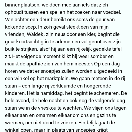
binnenplaatsen, we doen mee aan iets dat zich
ophoudt tussen een spel en het zoeken naar voedsel.
Van achter een deur bereikt ons soms de geur van
kokende soep. In zo’n geval steekt een van mijn
vrienden, Waldek, zijn neus door een kier, begint die
geur koortsachtig in te ademen en vol genot over zijn
buik te strijken, alsof hij aan een rijkelijk gedekte tafel
zit. Het volgende moment kijkt hij weer somber en
maakt de apathie zich van hem meester. Op een dag
horen we dat er snoepjes zullen worden uitgedeeld in
een winkel op het marktplein. We gaan meteen in de rij
staan – een lange rij verkleumde en hongerende
kinderen. Het is namiddag, het begint te schemeren. De
hele avond, de hele nacht en ook nog de volgende dag
staan we in de vrieskou te wachten. We vlijen ons tegen
elkaar aan en omarmen elkaar om ons enigszins te
warmen, om niet dood te vriezen. Eindelijk gaat de
winkel open, maar in plaats van snoepjes krijgt