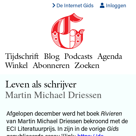
De Internet Gids
Inloggen
Tijdschrift
Blog
Podcasts
Agenda
Winkel
Abonneren
Zoeken
Leven als schrijver
Martin Michael Driessen
Afgelopen december werd het boek
Rivieren
van Martin Michael Driessen bekroond met de
ECI Literatuurprijs. In zijn in de vorige
Gids
gepubliceerde essay ‘(link:
https://de-