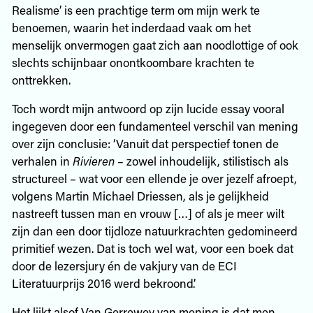
Realisme’ is een prachtige term om mijn werk te
benoemen, waarin het inderdaad vaak om het
menselijk onvermogen gaat zich aan noodlottige of ook
slechts schijnbaar onontkoombare krachten te
onttrekken.
Toch wordt mijn antwoord op zijn lucide essay vooral
ingegeven door een fundamenteel verschil van mening
over zijn conclusie: ‘Vanuit dat perspectief tonen de
verhalen in
Rivieren
– zowel inhoudelijk, stilistisch als
structureel – wat voor een ellende je over jezelf afroept,
volgens Martin Michael Driessen, als je gelijkheid
nastreeft tussen man en vrouw […] of als je meer wilt
zijn dan een door tijdloze natuurkrachten gedomineerd
primitief wezen. Dat is toch wel wat, voor een boek dat
door de lezersjury én de vakjury van de ECI
Literatuurprijs 2016 werd bekroond’.
Het lijkt alsof Van Gerrewey van mening is dat men –