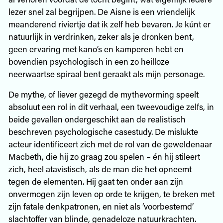
lezer snel zal begrijpen. De Aisne is een vriendelijk
meanderend riviertje dat ik zelf heb bevaren. Je kúnt er
natuurlijk in verdrinken, zeker als je dronken bent,
geen ervaring met kano’s en kamperen hebt en
bovendien psychologisch in een zo heilloze
neerwaartse spiraal bent geraakt als mijn personage.
De mythe, of liever gezegd de mythevorming speelt
absoluut een rol in dit verhaal, een tweevoudige zelfs, in
beide gevallen ondergeschikt aan de realistisch
beschreven psychologische casestudy. De mislukte
acteur identificeert zich met de rol van de geweldenaar
Macbeth, die hij zo graag zou spelen – én hij stileert
zich, heel atavistisch, als de man die het opneemt
tegen de elementen. Hij gaat ten onder aan zijn
onvermogen zijn leven op orde te krijgen, te breken met
zijn fatale denkpatronen, en niet als ‘voorbestemd’
slachtoffer van blinde, genadeloze natuurkrachten.