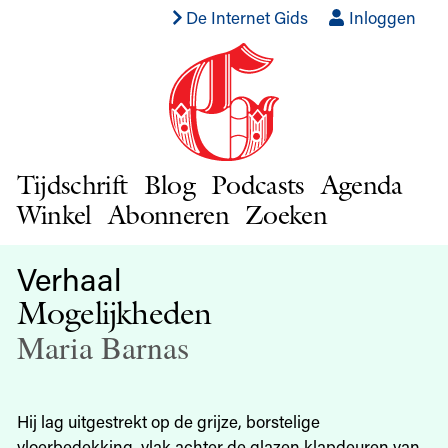
De Internet Gids
Inloggen
Tijdschrift
Blog
Podcasts
Agenda
Winkel
Abonneren
Zoeken
Verhaal
Mogelijkheden
Maria Barnas
Hij lag uitgestrekt op de grijze, borstelige
vloerbedekking, vlak achter de glazen klapdeuren van