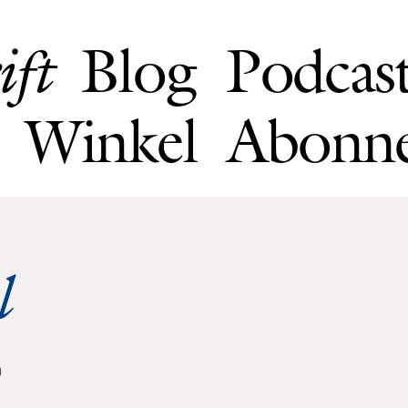
Blog
Podcas
ift
Winkel
Abonn
l
8