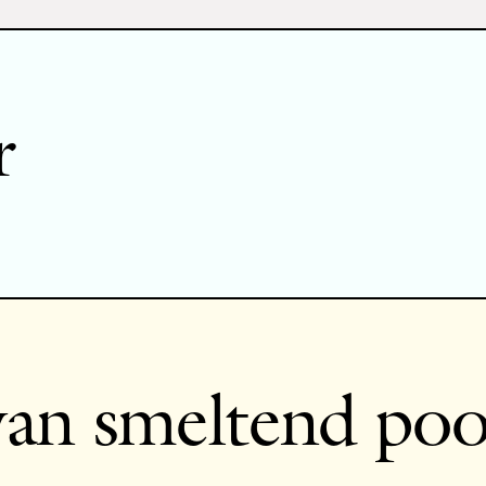
r
an smeltend pool