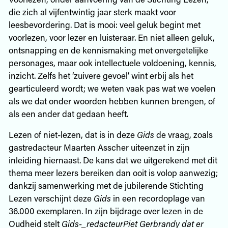
die zich al vijfentwintig jaar sterk maakt voor
leesbevordering. Dat is mooi: veel geluk begint met
voorlezen, voor lezer en luisteraar. En niet alleen geluk,
ontsnapping en de kennismaking met onvergetelijke
personages, maar ook intellectuele voldoening, kennis,
inzicht. Zelfs het ‘zuivere gevoel’ wint erbij als het
gearticuleerd wordt; we weten vaak pas wat we voelen
als we dat onder woorden hebben kunnen brengen, of
als een ander dat gedaan heeft.
Lezen of niet-lezen, dat is in deze
Gids
de vraag, zoals
gastredacteur Maarten Asscher uiteenzet in zijn
inleiding hiernaast. De kans dat we uitgerekend met dit
thema meer lezers bereiken dan ooit is volop aanwezig;
dankzij samenwerking met de jubilerende Stichting
Lezen verschijnt deze
Gids
in een recordoplage van
36.000 exemplaren. In zijn bijdrage over lezen in de
Oudheid stelt
Gids-_redacteurPiet Gerbrandy dat er