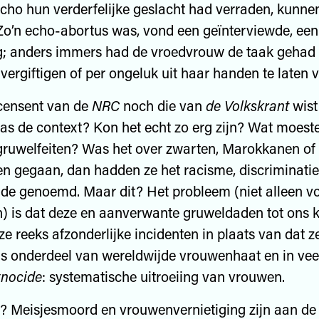
cho hun verderfelijke geslacht had verraden, kunnen
Zo’n echo-abortus was, vond een geïnterviewde, een
g; anders immers had de vroedvrouw de taak gehad 
vergiftigen of per ongeluk uit haar handen te laten v
censent van de
NRC
noch die van
de Volkskrant
wist
s de context? Kon het echt zo erg zijn? Wat moest
gruwelfeiten? Was het over zwarten, Marokkanen of
en gegaan, dan hadden ze het racisme, discriminatie 
ide genoemd. Maar dit? Het probleem (niet alleen v
) is dat deze en aanverwante gruweldaden tot ons 
ze reeks afzonderlijke incidenten in plaats van dat 
s onderdeel van wereldwijde vrouwenhaat en in vee
nocide
: systematische uitroeiing van vrouwen.
? Meisjesmoord en vrouwenvernietiging zijn aan de