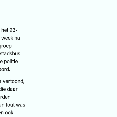
e het 23-
n week na
groep
 stadsbus
e politie
oord.
 vertoond,
 die daar
orden
un fout was
en ook