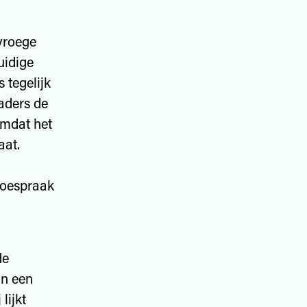
 vroege
uidige
 tegelijk
vaders de
omdat het
aat.
toespraak
de
an een
lijkt