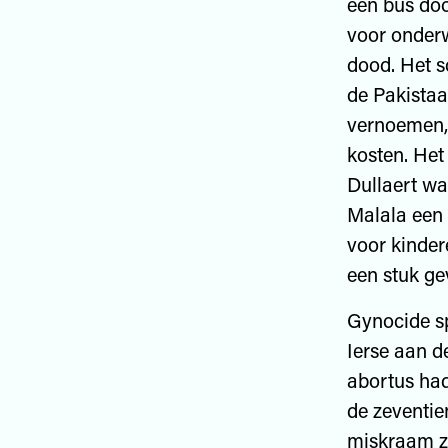
een bus doo
voor onderw
dood. Het s
de Pakistaa
vernoemen,
kosten. He
Dullaert wa
Malala een 
voor kinder
een stuk gev
Gynocide sp
Ierse aan d
abortus ha
de zeventi
miskraam zo