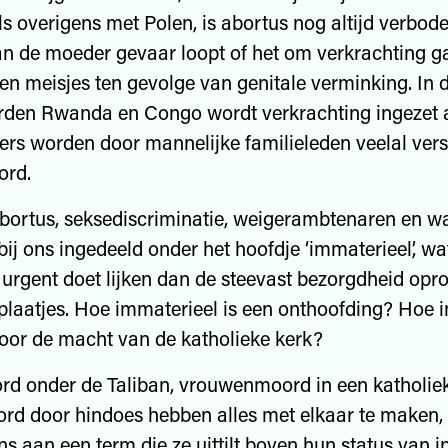
als overigens met Polen, is abortus nog altijd verbode
an de moeder gevaar loopt of het om verkrachting ga
ven meisjes ten gevolge van genitale verminking. In 
rden Rwanda en Congo wordt verkrachting ingezet 
fers worden door mannelijke familieleden veelal vers
ord.
bortus, seksediscriminatie, weigerambtenaren en w
bij ons ingedeeld onder het hoofdje ‘immaterieel’, wa
urgent doet lijken dan de steevast bezorgdheid op
laatjes. Hoe immaterieel is een onthoofding? Hoe 
door de macht van de katholieke kerk?
d onder de Taliban, vrouwenmoord in een katholiek
rd door hindoes hebben alles met elkaar te maken,
s aan een term die ze uittilt boven hun status van in