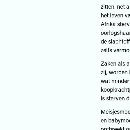
zitten, net 
het leven v
Afrika ster
oorlogshaa
de slachtof
zelfs vermo
Zaken als a
zij, worden 
wat minder 
koopkrachtp
is sterven 
Meisjesmoor
en babymoo
ontbreekt on