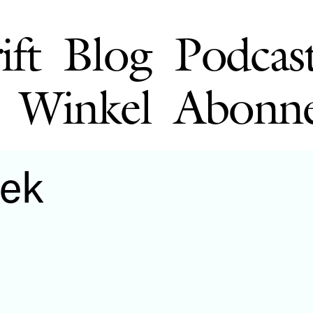
ift
Blog
Podcas
Winkel
Abonn
iek