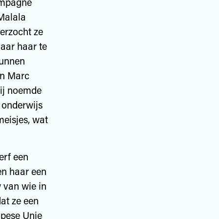
campagne
Malala
verzocht ze
naar haar te
kunnen
an Marc
Hij noemde
 onderwijs
meisjes, wat
erf een
en haar een
 van wie in
at ze een
opese Unie