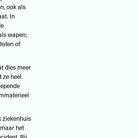
n, ook als
at. In
de
als wapen;
toten of
at dies meer
t ze heel
roepende
immaterieel
 ziekenhuis
 maar het
cident. Bij