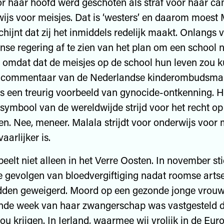
r haar hoofd werd geschoten als straf voor haar 
ijs voor meisjes. Dat is ‘westers’ en daarom moest 
chijnt dat zij het inmiddels redelijk maakt. Onlangs 
nse regering af te zien van het plan om een school 
 omdat dat de meisjes op de school hun leven zou 
t commentaar van de Nederlandse kinderombudsm
s een treurig voorbeeld van gynocide-ontkenning. 
symbool van de wereldwijde strijd voor het recht op
en. Nee, meneer. Malala strijdt voor onderwijs voor 
aarlijker is.
eelt niet alleen in het Verre Oosten. In november sti
e gevolgen van bloedvergiftiging nadat roomse arts
dden geweigerd. Moord op een gezonde jonge vrouw
ende week van haar zwangerschap was vastgesteld d
u krijgen. In Ierland, waarmee wij vrolijk in de Eur