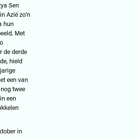
tya Sen
in Azië zo’n
a hun
beeld. Met
Zo
r de derde
de, hield
jarige
et een van
e nog twee
in een
okkelen
ktober in