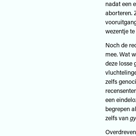
nadat een e
aborteren. 
vooruitgan
wezentje te 
Noch de re
mee. Wat wa
deze losse 
vluchteling
zelfs genoc
recensenten
een eindelo
begrepen al
zelfs van
gy
Overdreven