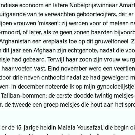
 Indiase econoom en latere Nobelprijswinnaar Amar
uitgaande van te verwachten geboortecijfers, dat er 
joen vrouwen ‘missen’: zij werden voor of meteen n
rmoord, of later, als ze geen zonen baarden bijvoor
Afghanistan een ereplaats toe op dit gruweltoneel. 
dit jaar een Afghaan zijn echtgenote, nadat die voo
isje had gebaard. Terwijl haar zoon zijn vrouw wurg
 haar voeten vast. Eind november werd een veertien
door drie neven onthoofd nadat ze had geweigerd m
wen. In december noteerde ik op mijn gynocidelijstj
Taliban-bommen: de eerste doodde twintig meisjes 
 de tweede een groep meisjes die hout aan het spr
er de 15-jarige heldin Malala Yousafzai, die begin o