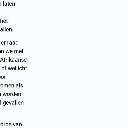
 laten
het
allen.
 er raad
en we met
 Afrikaanse
of wellicht
oor
komen als
ze worden
l gevallen
 orde van