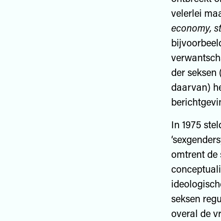
velerlei ma
economy, s
bijvoorbeel
verwantscha
der seksen 
daarvan) h
berichtgevi
In 1975 ste
‘sexgenders
omtrent de 
conceptual
ideologisch
seksen regu
overal de v