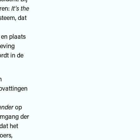
eren:
It’s the
ysteem, dat
 en plaats
geving
rdt in de
m
pvattingen
ender
op
 omgang der
dat het
oers,