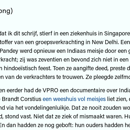
png)
t ik dit schrijf, stierf in een ziekenhuis in Singapor
htoffer van een groepsverkrachting in New Delhi. Ee
 Pandey werd opnieuw een Indiaas meisje door een 
racht; zij was zeventien en bevond zich niet in een
 hindoeïstisch feest. Toen ze aangifte deed, preste d
n van de verkrachters te trouwen. Ze pleegde zelfm
en eerder had de VPRO een documentaire over India
e Brandt Corstius
een weeshuis vol meisjes
liet zien,
d via het vondelingenluikje. Dat ze nooit zouden w
, stond vast. Niet dat ze ziek of mismaakt waren. H
 En dan hadden ze nog geboft: hun ouders hadden h