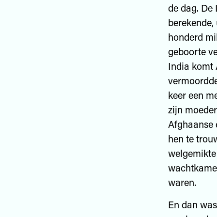
de dag. De
berekende, 
honderd mil
geboorte ve
India komt 
vermoordde 
keer een me
zijn moeder
Afghaanse 
hen te trou
welgemikte 
wachtkamer,
waren.
En dan was 