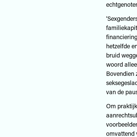
echtgenoten
‘Sexgenders
familiekapi
financierin
hetzelfde e
bruid wegge
woord allee
Bovendien z
seksegeslac
van de pau
Om praktij
aanrechtsub
voorbeelde
omvattend w