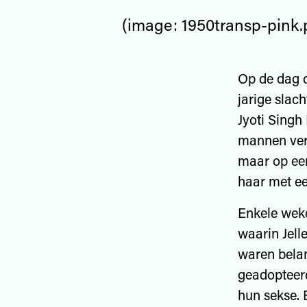
(image: 1950transp-pink.
Op de dag da
jarige slac
Jyoti Singh
mannen verk
maar op een
haar met ee
Enkele wek
waarin Jell
waren belan
geadopteerd
hun sekse.