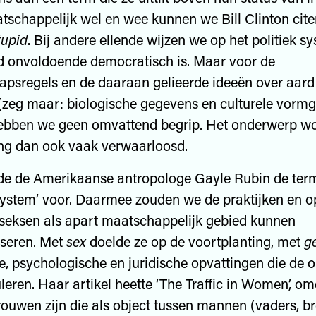
atschappelijk wel en wee kunnen we Bill Clinton cit
tupid
. Bij andere ellende wijzen we op het politiek s
d onvoldoende democratisch is. Maar voor de
psregels en de daaraan gelieerde ideeën over aard
(zeg maar: biologische gegevens en culturele vorm
ebben we geen omvattend begrip. Het onderwerp wo
ng dan ook vaak verwaarloosd.
lde de Amerikaanse antropologe Gayle Rubin de ter
ystem’ voor. Daarmee zouden we de praktijken en o
seksen als apart maatschappelijk gebied kunnen
iseren. Met
sex
doelde ze op de voortplanting, met
g
e, psychologische en juridische opvattingen die de
leren. Haar artikel heette ‘The Traffic in Women’, om
rouwen zijn die als object tussen mannen (vaders, br