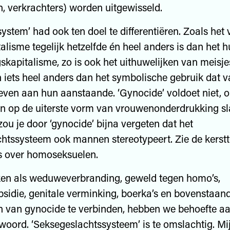
, verkrachters) worden uitgewisseld.
ystem’ had ook ten doel te differentiëren. Zoals het
talisme tegelijk hetzelfde én heel anders is dan het h
gskapitalisme, zo is ook het uithuwelijken van meisjes
n iets heel anders dan het symbolische gebruik dat 
ven aan hun aanstaande. ‘Gynocide’ voldoet niet, 
n op de uiterste vorm van vrouwenonderdrukking sl
ou je door ‘gynocide’ bijna vergeten dat het
htssysteem ook mannen stereotypeert. Zie de kerst
s over homoseksuelen.
ken als weduweverbranding, geweld tegen homo’s,
sidie, genitale verminking, boerka’s en bovenstaan
n van gynocide te verbinden, hebben we behoefte a
oord. ‘Seksegeslachtssysteem’ is te omslachtig. Mij 