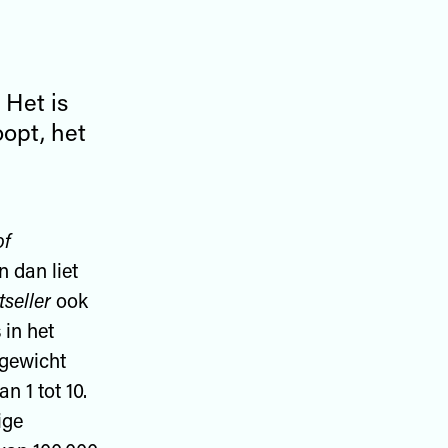
 Het is
oopt, het
of
 dan liet
seller
ook
 in het
 gewicht
 1 tot 10.
ige