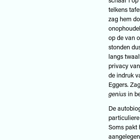
schaal 1 op
telkens taf
zag hem dou
onophoudeli
op de van o
stonden dus
langs twaal
privacy van
de indruk v
Eggers. Zag
genius
in b
De autobiog
particulier
Soms pakt h
aangelegenh