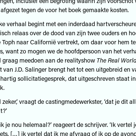
gen, inclusief een begroting waarin zijn voorschot
 afgezet tegen de voor het boek gemaakte kosten.
jke verhaal begint met een inderdaad hartverscheur
isch relaas over de dood van zijn twee ouders en ho
je Toph naar Californië vertrekt, om daar voor hem te
s, want zo mogen we de hoofdpersoon van het verha
l graag meedoen aan de realityshow
The Real Worl
 van J.D. Salinger brengt het tot een uitgebreid en v
nhartig sollicitatiegesprek, dat uitgeschreven staat i
k.
l zeker,’ vraagt de castingmedewerkster, ‘dat je dit a
t?’
ik je nou helemaal?’ reageert de schrijver. ‘Ik vertel j
ets. […] ik vertel dat ik me afvraag of ik op de avon