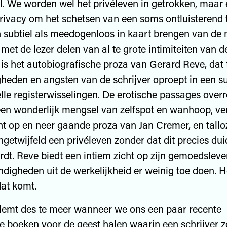
l. We worden wel het privéleven in getrokken, maar 
 privacy om het schetsen van een soms ontluisterend 
 subtiel als meedogenloos in kaart brengen van d
met de lezer delen van al te grote intimiteiten van de
s is het autobiografische proza van Gerard Reve, dat 
heden en angsten van de schrijver oproept in een s
nelle registerwisselingen. De erotische passages ove
en wonderlijk mengsel van zelfspot en wanhoop, ve
ht op en neer gaande proza van Jan Cremer, en talloz
getwijfeld een privéleven zonder dat dit precies duide
rdt. Reve biedt een intiem zicht op zijn gemoedsleven
digheden uit de werkelijkheid er weinig toe doen. He
at komt.
lemt des te meer wanneer we ons een paar recente
 boeken voor de geest halen waarin een schrijver zo