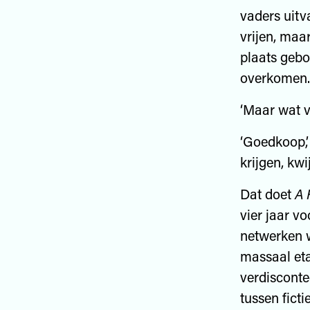
vaders uitv
vrijen, maar
plaats gebo
overkomen. 
‘Maar wat v
‘Goedkoop,’ 
krijgen, kwi
Dat doet
A 
vier jaar v
netwerken w
massaal eta
verdisconte
tussen fict