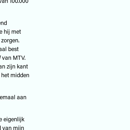
 van 100.000
end
e hij met
 zorgen.
al best
d
van MTV.
an zijn kant
n het midden
llemaal aan
e eigenlijk
d van mijn