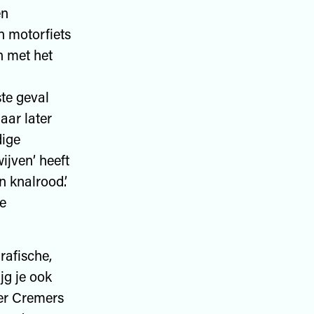
en
n motorfiets
n met het
te geval
aar later
dige
ijven’ heeft
n knalrood.’
de
rafische,
jg je ook
der Cremers