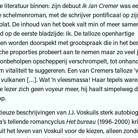
 literatuur binnen: zijn debuut
Ik Jan Cremer
was e
e schelmenroman, met de schrijver pontificaal op zij
plat. De inhoud van het boek valt min of meer same
d op de eerste bladzijde: Ik. De talloze openhartige
en worden doorspekt met grootspraak die in het bes
he proporties probeert aan te nemen maar zo veel j
 onbeholpen opschepperij verschrompelt, tot onhan
 vitaliteit te suggereren. Een van Cremers talloze ‘w
s vulkanen […]. Wat ’n vleesmassa! Haar tepels ware
de lezer zich geen voyeur meer, hij haalt simpelweg 
op.
tieuze beschrijvingen van J.J. Voskuils sterk autobiog
a’s tellende romancyclus
Het bureau
(1996-2000) kri
uit het leven van Voskuil voor de kiezen, alleen zon