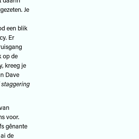
t daarin
gezeten. Je
d een blik
cy. Er
kruisgang
k op de
, kreeg je
van Dave
 staggering
 van
s voor.
fs gênante
ai de