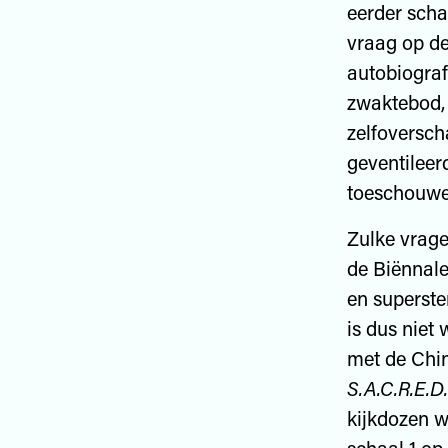
eerder scha
vraag op de
autobiograf
zwaktebod,
zelfoversch
geventileer
toeschouwe
Zulke vrage
de Biënnale
en superste
is dus niet
met de Chin
S.A.C.R.E.D.
kijkdozen w