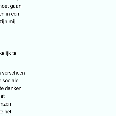
 moet gaan
en in een
zijn mij
elijk te
n verscheen
 sociale
 te danken
iet
enzen
te het