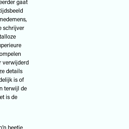
eerder gaat
tijdsbeeld
e medemens,
 schrijver
talloze
uperieure
rrompelen
r verwijderd
e details
lijk is of
 terwijl de
t is de
’n beetje