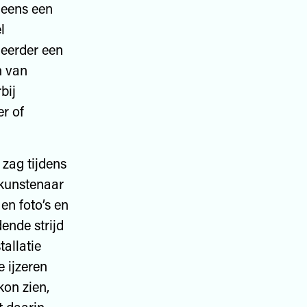
 eens een
l
 eerder een
n van
bij
er of
zag tijdens
 kunstenaar
en foto’s en
ende strijd
tallatie
 ijzeren
kon zien,