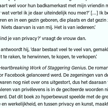
aart wel voor hun badkamerkast met mijn vriendin
 wat vertel ik je daar uiteindelijk nou mee?’ […] Ik b
ren en in een gezin geboren, die plaats en dat gezin 
Niets daarvan is van mij. Het is van iedereen.’
ind je van privacy?’ vraagt de vrouw dan.
antwoordt hij, ‘daar bestaat veel te veel van, gemakk
jt te raken, te herwinnen, te kopen, te verkopen.’
Heartbreaking Work of Staggering Genius
. De roma
oor Facebook gelanceerd werd. De zegeningen van de
aren nog niet over ons uitgestort, dus het daaraan
leren van privélevens is in de geciteerde woorden n
erd. Dat dit boek zo hyperbewust speelde met de gr
ie en werkelijkheid, en tussen privacy en kunst, maak