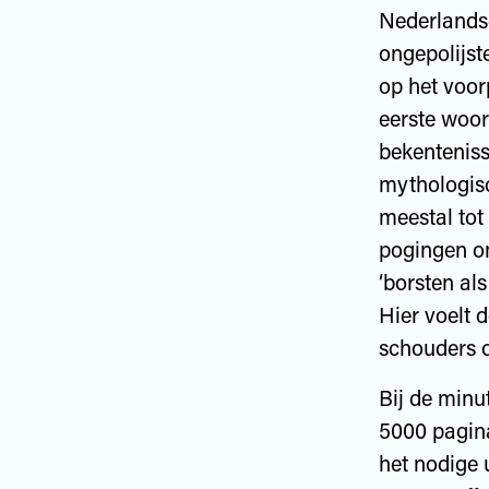
Nederlandse
ongepolijst
op het voor
eerste woor
bekenteniss
mythologisc
meestal tot
pogingen om
‘borsten al
Hier voelt 
schouders 
Bij de minu
5000 pagin
het nodige 