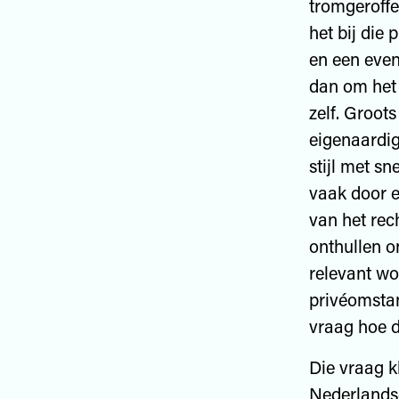
tromgeroffe
het bij die
en een even
dan om het 
zelf. Groot
eigenaardig
stijl met s
vaak door e
van het rec
onthullen on
relevant wo
privéomstan
vraag hoe d
Die vraag k
Nederlandse