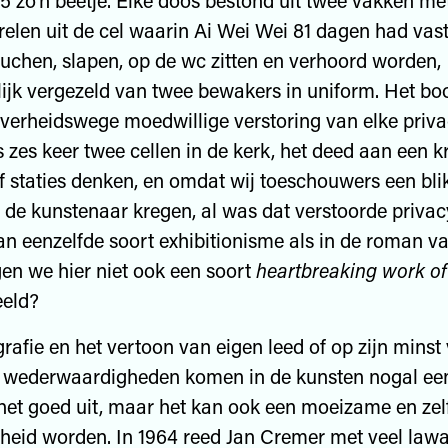
 5 zo’n beetje. Elke doos bestond uit twee vakken me
erelen uit de cel waarin Ai Wei Wei 81 dagen had vast
chen, slapen, op de wc zitten en verhoord worden,
jk vergezeld van twee bewakers in uniform. Het boo
verheidswege moedwillige verstoring van elke priva
 zes keer twee cellen in de kerk, het deed aan een 
f staties denken, en omdat wij toeschouwers een bli
 de kunstenaar kregen, al was dat verstoorde privacy
an eenzelfde soort exhibitionisme als in de roman 
en we hier niet ook een soort
heartbreaking work of
eeld?
rafie en het vertoon van eigen leed of op zijn minst
e wederwaardigheden komen in de kunsten nogal een
et goed uit, maar het kan ook een moeizame en zel
eid worden. In 1964 reed Jan Cremer met veel lawa