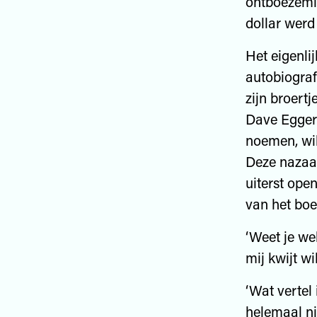
ontboezemin
dollar werd
Het eigenli
autobiograf
zijn broert
Dave Egger
noemen, wi
Deze nazaat
uiterst ope
van het boe
‘Weet je we
mij kwijt wil
‘Wat vertel 
helemaal ni