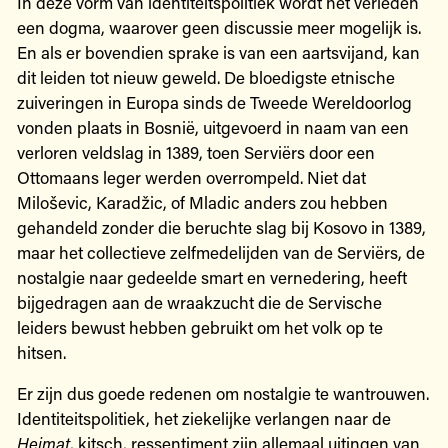
In deze vorm van identiteitspolitiek wordt het verleden
een dogma, waarover geen discussie meer mogelijk is.
En als er bovendien sprake is van een aartsvijand, kan
dit leiden tot nieuw geweld. De bloedigste etnische
zuiveringen in Europa sinds de Tweede Wereldoorlog
vonden plaats in Bosnië, uitgevoerd in naam van een
verloren veldslag in 1389, toen Serviërs door een
Ottomaans leger werden overrompeld. Niet dat
Miloševic, Karadžic, of Mladic anders zou hebben
gehandeld zonder die beruchte slag bij Kosovo in 1389,
maar het collectieve zelfmedelijden van de Serviërs, de
nostalgie naar gedeelde smart en vernedering, heeft
bijgedragen aan de wraakzucht die de Servische
leiders bewust hebben gebruikt om het volk op te
hitsen.
Er zijn dus goede redenen om nostalgie te wantrouwen.
Identiteitspolitiek, het ziekelijke verlangen naar de
Heimat
, kitsch, ressentiment zijn allemaal uitingen van