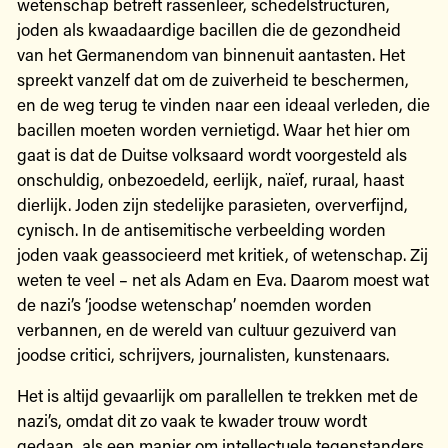
wetenschap betreft rassenleer, schedelstructuren,
joden als kwaadaardige bacillen die de gezondheid
van het Germanendom van binnenuit aantasten. Het
spreekt vanzelf dat om de zuiverheid te beschermen,
en de weg terug te vinden naar een ideaal verleden, die
bacillen moeten worden vernietigd. Waar het hier om
gaat is dat de Duitse volksaard wordt voorgesteld als
onschuldig, onbezoedeld, eerlijk, naïef, ruraal, haast
dierlijk. Joden zijn stedelijke parasieten, oververfijnd,
cynisch. In de antisemitische verbeelding worden
joden vaak geassocieerd met kritiek, of wetenschap. Zij
weten te veel – net als Adam en Eva. Daarom moest wat
de nazi’s ‘joodse wetenschap’ noemden worden
verbannen, en de wereld van cultuur gezuiverd van
joodse critici, schrijvers, journalisten, kunstenaars.
Het is altijd gevaarlijk om parallellen te trekken met de
nazi’s, omdat dit zo vaak te kwader trouw wordt
gedaan, als een manier om intellectuele tegenstanders