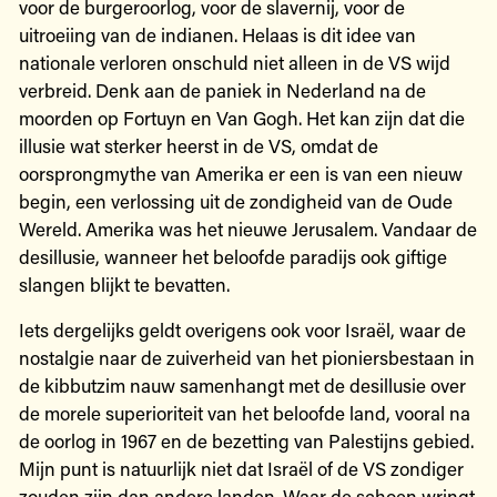
voor de burgeroorlog, voor de slavernij, voor de
uitroeiing van de indianen. Helaas is dit idee van
nationale verloren onschuld niet alleen in de VS wijd
verbreid. Denk aan de paniek in Nederland na de
moorden op Fortuyn en Van Gogh. Het kan zijn dat die
illusie wat sterker heerst in de VS, omdat de
oorsprongmythe van Amerika er een is van een nieuw
begin, een verlossing uit de zondigheid van de Oude
Wereld. Amerika was het nieuwe Jerusalem. Vandaar de
desillusie, wanneer het beloofde paradijs ook giftige
slangen blijkt te bevatten.
Iets dergelijks geldt overigens ook voor Israël, waar de
nostalgie naar de zuiverheid van het pioniersbestaan in
de kibbutzim nauw samenhangt met de desillusie over
de morele superioriteit van het beloofde land, vooral na
de oorlog in 1967 en de bezetting van Palestijns gebied.
Mijn punt is natuurlijk niet dat Israël of de VS zondiger
zouden zijn dan andere landen. Waar de schoen wringt