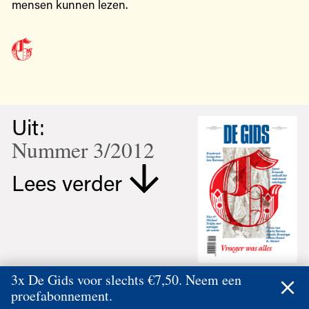
mensen kunnen lezen.
Uit:
Nummer 3/2012
Lees verder
3x De Gids voor slechts €7,50. Neem een
Redactioneel
proefabonnement.