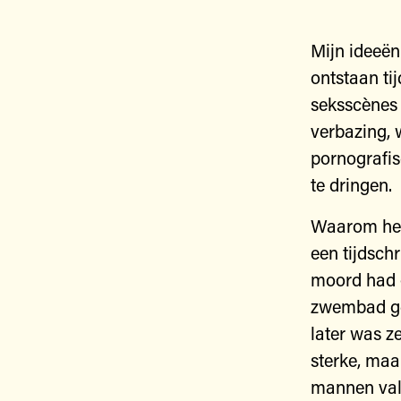
Mijn ideeën
ontstaan ti
seksscènes 
verbazing, 
pornografis
te dringen.
Waarom heb
een tijdsch
moord had g
zwembad geg
later was z
sterke, maa
mannen valt