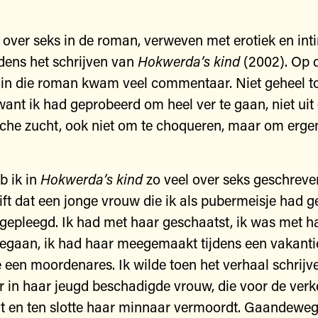
 over seks in de roman, verweven met erotiek en intim
jdens het schrijven van
Hokwerda’s
kind
(2002). Op 
in die roman kwam veel commentaar. Niet geheel to
want ik had geprobeerd om heel ver te gaan, niet uit
che zucht, ook niet om te choqueren, maar om ergen
 ik in
Hokwerda’s
kind
zo veel over seks geschreven
rift dat een jonge vrouw die ik als pubermeisje had 
epleegd. Ik had met haar geschaatst, ik was met h
aan, ik had haar meegemaakt tijdens een vakantie;
e een moordenares. Ik wilde toen het verhaal schrijv
r in haar jeugd beschadigde vrouw, die voor de ver
 en ten slotte haar minnaar vermoordt. Gaandeweg 