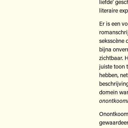
liefde’ gesc
literaire ex
Er is een v
romanschrij
seksscène o
bijna onver
zichtbaar. 
juiste toon 
hebben, net
beschrijving
domein wann
onontkoom
Onontkoomb
gewaardeerd