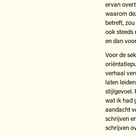
ervan overt
waarom dez
betreft, zou
ook steeds 
en dan voor
Voor de se
oriëntatiep
verhaal ver
laten leide
stijlgevoel
wat ik had 
aandacht v
schrijven e
schrijven o