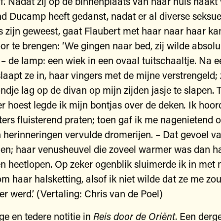
jf’. Nadat zij op de binnenplaats van haar huis naak
end Ducamp heeft gedanst, nadat er al diverse seksue
s zijn geweest, gaat Flaubert met haar naar haar k
or te brengen: ‘We gingen naar bed, zij wilde absol
 – de lamp: een wiek in een ovaal tuitschaaltje. Na ee
laapt ze in, haar vingers met de mijne verstrengeld; 
ondje lag op de divan op mijn zijden jasje te slapen. 
r hoest legde ik mijn bontjas over de deken
.
Ik hoor
ers fluisterend praten; toen gaf ik me nagenietend 
n herinneringen vervulde dromerijen. – Dat gevoel v
len; haar venusheuvel die zoveel warmer was dan ha
 heetlopen. Op zeker ogenblik sluimerde ik in met 
om haar halsketting, alsof ik niet wilde dat ze me zo
er werd.’ (Vertaling: Chris van de Poel)
ge en tedere notitie in
Reis
door
de
Oriënt
. Een derge