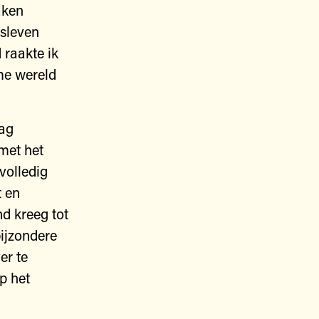
aken
sleven
 raakte ik
me wereld
ag
 met het
volledig
t en
nd kreeg tot
bijzondere
er te
p het