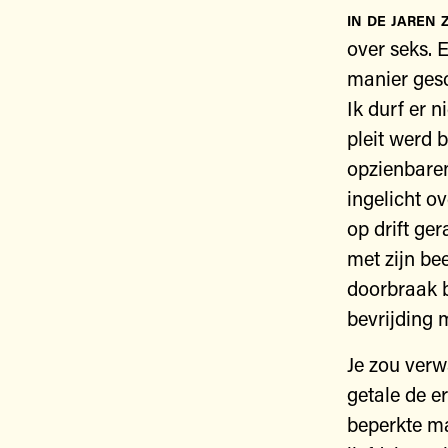
in de jaren 
over seks. 
manier gesc
Ik durf er n
pleit werd 
opzienbar
ingelicht o
op drift ge
met zijn be
doorbraak b
bevrijding 
Je zou verw
getale de e
beperkte ma