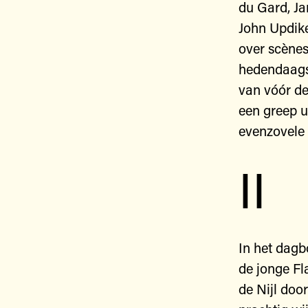
du Gard, Ja
John Updike
over scènes
hedendaagse
van vóór de
een greep u
evenzovele
II
In het dagb
de jonge Fl
de Nijl doo