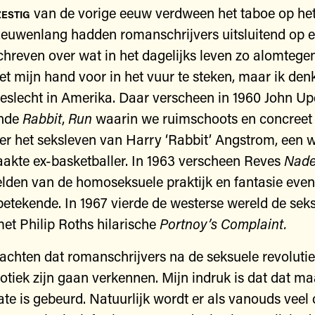
zestig
van de vorige eeuw verdween het taboe op het
Eeuwenlang hadden romanschrijvers uitsluitend op 
hreven over wat in het dagelijks leven zo alomtege
iet mijn hand voor in het vuur te steken, maar ik den
beslecht in Amerika. Daar verscheen in 1960 John Up
ende
Rabbit
,
Run
waarin we ruimschoots en concreet
ver het seksleven van Harry ‘Rabbit’ Angstrom, een 
raakte ex-basketballer. In 1963 verscheen Reves
Nade
elden van de homoseksuele praktijk en fantasie eve
etekende. In 1967 vierde de westerse wereld de sek
met Philip Roths hilarische
Portnoy’s
Complaint.
achten dat romanschrijvers na de seksuele revolutie
rotiek zijn gaan verkennen. Mijn indruk is dat dat ma
te is gebeurd. Natuurlijk wordt er als vanouds veel 