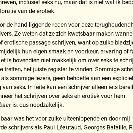
hreven, inclusief seks nu, maar dat is niet wat ik be
ploratie van de erotiek.
oor de hand liggende reden voor deze terughoudend
vers. Ze weten dat ze zich kwetsbaar maken wanne
f erotische passage schrijven, want op zulke bladzi
mijdelijk hun eigen smaak en voorkeur, ervaring of f
Het is bovendien niet makkelijk om over seks te schr
te treffen, het juiste register te vinden. Sommige schr
 als sommige lezers, geen behoefte aan een explicie
 van seks. In feite kan een schrijver alleen iets berei
eer het schrijven over seks en erotiek voor hem
baar
is, dus noodzakelijk.
aar was het voor zulke uiteenlopende en door mij
e schrijvers als Paul Léautaud, Georges Bataille, 