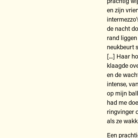
prachtig wi
en zijn vri
intermezzo’
de nacht do
rand liggen
neukbeurt s
[...] Haar h
klaagde ove
en de wacht
intense, va
op mijn bal
had me doen
ringvinger 
als ze wakk
Een prachti