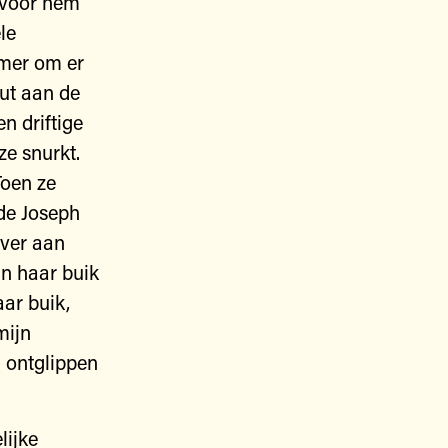
t voor hem
le
amer om er
uut aan de
n driftige
ze snurkt.
Toen ze
de Joseph
over aan
an haar buik
ar buik,
mijn
u ontglippen
lijke