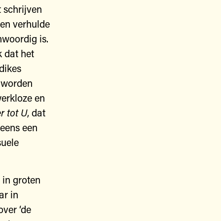
 schrijven
een verhulde
nwoordig is.
k dat het
dikes
 worden
werkloze en
r
tot
U
, dat
neens een
suele
 in groten
ar in
over ‘de