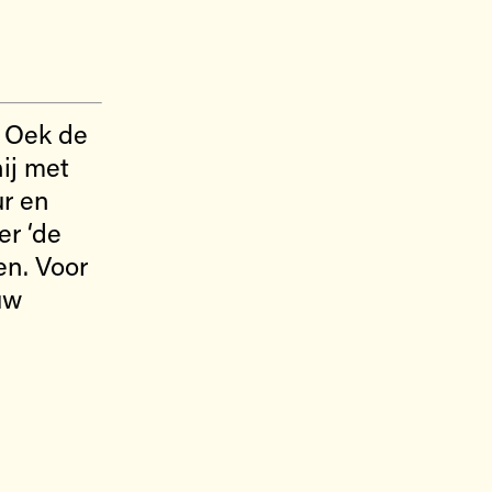
t Oek de
hij met
ur en
er ‘de
en. Voor
uw