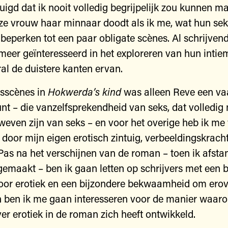
uigd dat ik nooit volledig begrijpelijk zou kunnen m
e vrouw haar minnaar doodt als ik me, wat hun sek
 beperken tot een paar obligate scènes. Al schrijvend
meer geïnteresseerd in het exploreren van hun intie
al de duistere kanten ervan.
ksscènes in
Hokwerda’s
kind
was alleen Reve een va
unt – die vanzelfsprekendheid van seks, dat volledig
weven zijn van seks – en voor het overige heb ik me 
n door mijn eigen erotisch zintuig, verbeeldingskrach
. Pas na het verschijnen van de roman – toen ik afsta
gemaakt – ben ik gaan letten op schrijvers met een 
oor erotiek en een bijzondere bekwaamheid om erov
n ben ik me gaan interesseren voor de manier waaro
ver erotiek in de roman zich heeft ontwikkeld.