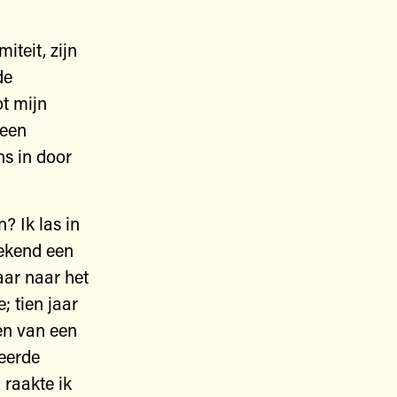
iteit, zijn
de
t mijn
 een
s in door
? Ik las in
gekend een
aar naar het
 tien jaar
en van een
keerde
raakte ik