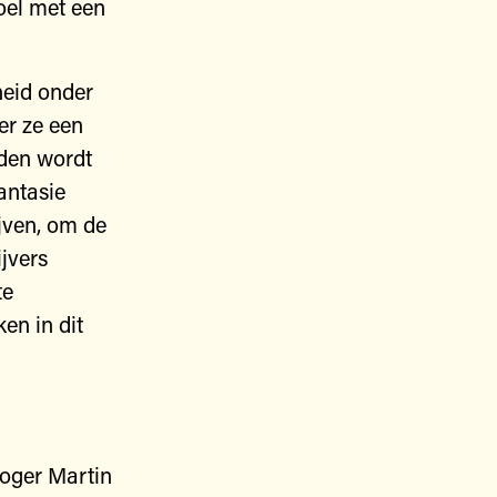
doel met een
heid onder
er ze een
jden wordt
antasie
ijven, om de
ijvers
te
ken in dit
Roger Martin