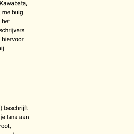
i Kawabata,
k me buig
 het
schrijvers
e hiervoor
ij
 beschrijft
dje Isna aan
root,