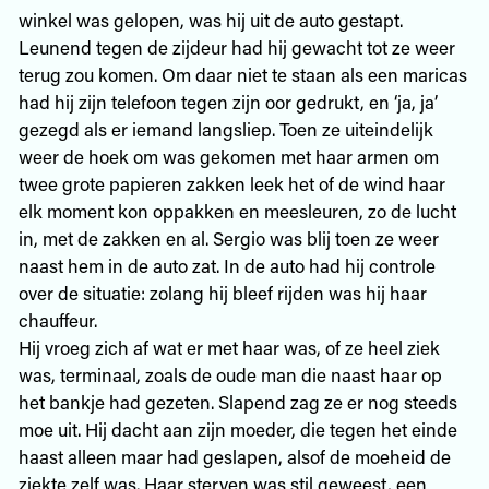
winkel was gelopen, was hij uit de auto gestapt.
Leunend tegen de zijdeur had hij gewacht tot ze weer
terug zou komen. Om daar niet te staan als een maricas
had hij zijn telefoon tegen zijn oor gedrukt, en ‘ja, ja’
gezegd als er iemand langsliep. Toen ze uiteindelijk
weer de hoek om was gekomen met haar armen om
twee grote papieren zakken leek het of de wind haar
elk moment kon oppakken en meesleuren, zo de lucht
in, met de zakken en al. Sergio was blij toen ze weer
naast hem in de auto zat. In de auto had hij controle
over de situatie: zolang hij bleef rijden was hij haar
chauffeur.
Hij vroeg zich af wat er met haar was, of ze heel ziek
was, terminaal, zoals de oude man die naast haar op
het bankje had gezeten. Slapend zag ze er nog steeds
moe uit. Hij dacht aan zijn moeder, die tegen het einde
haast alleen maar had geslapen, alsof de moeheid de
ziekte zelf was. Haar sterven was stil geweest, een