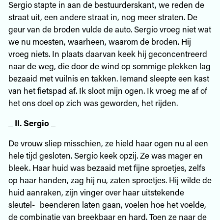
Sergio stapte in aan de bestuurderskant, we reden de
straat uit, een andere straat in, nog meer straten. De
geur van de broden vulde de auto. Sergio vroeg niet wat
we nu moesten, waarheen, waarom de broden. Hij
vroeg niets. In plaats daarvan keek hij geconcentreerd
naar de weg, die door de wind op sommige plekken lag
bezaaid met vuilnis en takken. Iemand sleepte een kast
van het fietspad af. Ik sloot mijn ogen. Ik vroeg me af of
het ons doel op zich was geworden, het rijden.
_
II. Sergio
_
De vrouw sliep misschien, ze hield haar ogen nu al een
hele tijd gesloten. Sergio keek opzij. Ze was mager en
bleek. Haar huid was bezaaid met fijne sproetjes, zelfs
op haar handen, zag hij nu, zaten sproetjes. Hij wilde de
huid aanraken, zijn vinger over haar uitstekende
sleutel- beenderen laten gaan, voelen hoe het voelde,
de combinatie van breekbaar en hard. Toen ze naar de