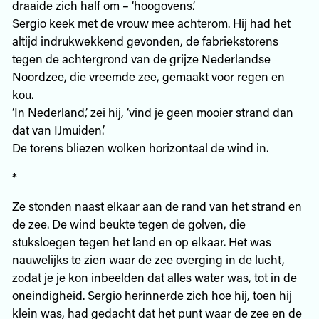
draaide zich half om – ‘hoogovens.’
Sergio keek met de vrouw mee achterom. Hij had het
altijd indrukwekkend gevonden, de fabriekstorens
tegen de achtergrond van de grijze Nederlandse
Noordzee, die vreemde zee, gemaakt voor regen en
kou.
‘In Nederland,’ zei hij, ‘vind je geen mooier strand dan
dat van IJmuiden.’
De torens bliezen wolken horizontaal de wind in.
*
Ze stonden naast elkaar aan de rand van het strand en
de zee. De wind beukte tegen de golven, die
stuksloegen tegen het land en op elkaar. Het was
nauwelijks te zien waar de zee overging in de lucht,
zodat je je kon inbeelden dat alles water was, tot in de
oneindigheid. Sergio herinnerde zich hoe hij, toen hij
klein was, had gedacht dat het punt waar de zee en de