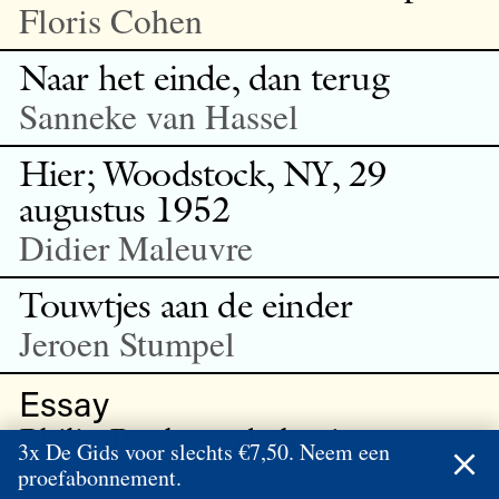
Floris Cohen
Naar het einde, dan terug
Sanneke van Hassel
Hier; Woodstock, NY, 29
augustus 1952
Didier Maleuvre
Touwtjes aan de einder
Jeroen Stumpel
Essay
Philip Roth en de horizon
3x De Gids voor slechts €7,50. Neem een
Jan Donkers
proefabonnement.