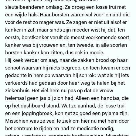
sleutelbeenderen omlaag. Ze droeg een losse trui met
een wijde hals. Haar borsten waren vol voor iemand die
voor de rest zo mager was. Ze zagen er niet uit alsof er
kanker in zat, maar sinds zijn moeder wist hij dat, ten
eerste, borstkanker veruit de meest voorkomende soort
kanker was bij vrouwen en, ten tweede, in alle soorten
borsten kanker kon zitten, dus ook in mooie.
Hij keek verder omlaag, naar de zakken brood op haar
schoot waarvan hij niets begreep, en toen kwam er een
gedachte in hem op waarvan hij schrok: wat als hij iets
verkeerds had gedaan door haar weg te halen bij het
ziekenhuis. Het viel hem nu pas op dat de vrouw
helemaal geen jas bij zich had. Alleen een handtas, die
op het dashboard stond. Wat ze aanhad, de losse trui
en een joggingbroek, kon net zo goed een pyjama zijn.
Misschien was ze veel te ziek om hier nu met hem door
het centrum te rijden en had ze medicatie nodig,
artsen, verplegers, constante hartbewaking. Misschien