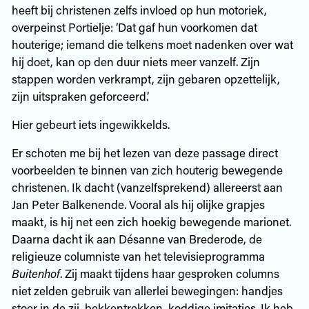
heeft bij christenen zelfs invloed op hun motoriek,
overpeinst Portielje: ‘Dat gaf hun voorkomen dat
houterige; iemand die telkens moet nadenken over wat
hij doet, kan op den duur niets meer vanzelf. Zijn
stappen worden verkrampt, zijn gebaren opzettelijk,
zijn uitspraken geforceerd.’
Hier gebeurt iets ingewikkelds.
Er schoten me bij het lezen van deze passage direct
voorbeelden te binnen van zich houterig bewegende
christenen. Ik dacht (vanzelfsprekend) allereerst aan
Jan Peter Balkenende. Vooral als hij olijke grapjes
maakt, is hij net een zich hoekig bewegende marionet.
Daarna dacht ik aan Désanne van Brederode, de
religieuze columniste van het televisieprogramma
Buitenhof
. Zij maakt tijdens haar gesproken columns
niet zelden gebruik van allerlei bewegingen: handjes
stoer in de zij, bekkentrekken, koddige imitaties. Ik heb