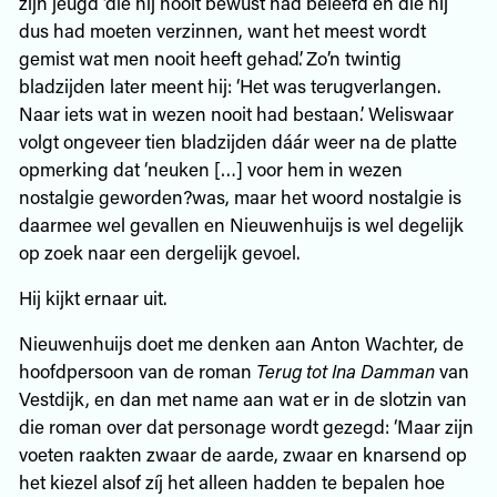
zijn jeugd ‘die hij nooit bewust had beleefd en die hij
dus had moeten verzinnen, want het meest wordt
gemist wat men nooit heeft gehad’. Zo’n twintig
bladzijden later meent hij: ‘Het was terugverlangen.
Naar iets wat in wezen nooit had bestaan.’ Weliswaar
volgt ongeveer tien bladzijden dáár weer na de platte
opmerking dat ‘neuken […] voor hem in wezen
nostalgie geworden?was, maar het woord nostalgie is
daarmee wel gevallen en Nieuwenhuijs is wel degelijk
op zoek naar een dergelijk gevoel.
Hij kijkt ernaar uit.
Nieuwenhuijs doet me denken aan Anton Wachter, de
hoofdpersoon van de roman
Terug tot Ina Damman
van
Vestdijk, en dan met name aan wat er in de slotzin van
die roman over dat personage wordt gezegd: ‘Maar zijn
voeten raakten zwaar de aarde, zwaar en knarsend op
het kiezel alsof zíj het alleen hadden te bepalen hoe