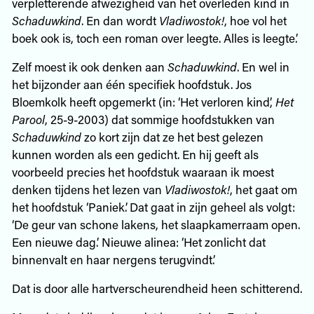
verpletterende afwezigheid van het overleden kind in
Schaduwkind
. En dan wordt
Vladiwostok!
, hoe vol het
boek ook is, toch een roman over leegte. Alles is leegte.’
Zelf moest ik ook denken aan
Schaduwkind
. En wel in
het bijzonder aan één specifiek hoofdstuk. Jos
Bloemkolk heeft opgemerkt (in: ‘Het verloren kind’,
Het
Parool
, 25-9-2003) dat sommige hoofdstukken van
Schaduwkind
zo kort zijn dat ze het best gelezen
kunnen worden als een gedicht. En hij geeft als
voorbeeld precies het hoofdstuk waaraan ik moest
denken tijdens het lezen van
Vladiwostok!
, het gaat om
het hoofdstuk ‘Paniek’. Dat gaat in zijn geheel als volgt:
‘De geur van schone lakens, het slaapkamerraam open.
Een nieuwe dag.’ Nieuwe alinea: ‘Het zonlicht dat
binnenvalt en haar nergens terugvindt.’
Dat is door alle hartverscheurendheid heen schitterend.