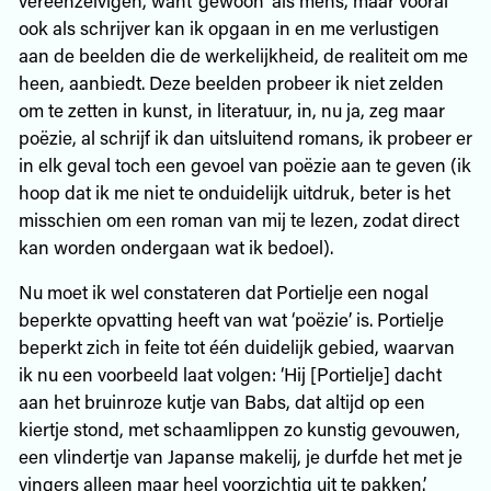
ook als schrijver kan ik opgaan in en me verlustigen
aan de beelden die de werkelijkheid, de realiteit om me
heen, aanbiedt. Deze beelden probeer ik niet zelden
om te zetten in kunst, in literatuur, in, nu ja, zeg maar
poëzie, al schrijf ik dan uitsluitend romans, ik probeer er
in elk geval toch een gevoel van poëzie aan te geven (ik
hoop dat ik me niet te onduidelijk uitdruk, beter is het
misschien om een roman van mij te lezen, zodat direct
kan worden ondergaan wat ik bedoel).
Nu moet ik wel constateren dat Portielje een nogal
beperkte opvatting heeft van wat ‘poëzie’ is. Portielje
beperkt zich in feite tot één duidelijk gebied, waarvan
ik nu een voorbeeld laat volgen: ‘Hij [Portielje] dacht
aan het bruinroze kutje van Babs, dat altijd op een
kiertje stond, met schaamlippen zo kunstig gevouwen,
een vlindertje van Japanse makelij, je durfde het met je
vingers alleen maar heel voorzichtig uit te pakken.’