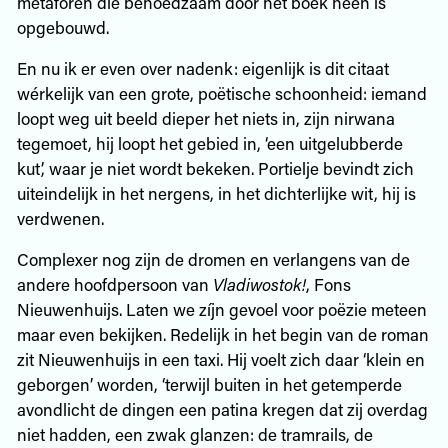
metaforen die behoedzaam door het boek heen is
opgebouwd.
En nu ik er even over nadenk: eigenlijk is dit citaat
wérkelijk van een grote, poëtische schoonheid: iemand
loopt weg uit beeld dieper het niets in, zijn nirwana
tegemoet, hij loopt het gebied in, ‘een uitgelubberde
kut’, waar je niet wordt bekeken. Portielje bevindt zich
uiteindelijk in het nergens, in het dichterlijke wit, hij is
verdwenen.
Complexer nog zijn de dromen en verlangens van de
andere hoofdpersoon van
Vladiwostok!
, Fons
Nieuwenhuijs. Laten we zíjn gevoel voor poëzie meteen
maar even bekijken. Redelijk in het begin van de roman
zit Nieuwenhuijs in een taxi. Hij voelt zich daar ‘klein en
geborgen’ worden, ‘terwijl buiten in het getemperde
avondlicht de dingen een patina kregen dat zij overdag
niet hadden, een zwak glanzen: de tramrails, de