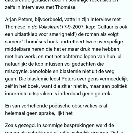
zelfs in interviews met Thomése.
Arjan Peters, bijvoorbeeld, vatte in zijn interview met
Thomése in
de Volkskrant
(7-9-2007; kop: ‘Cultuur is ook
een uitlaatklep voor smerigheid’) de roman als volgt
samen: ‘Thoméses boek portretteert twee overspelige
middelbare heren die het er maar druk mee hebben,
met hun werk, en met het achterna lopen van hun lul
natuurlijk; de kop intussen vol gedachten die
misogynie, xenofobie en blasfemie niet uit de weg
gaan.’ Die blasfemie leest Peters overigens vermoedelijk
zélf in het boek, want die zit er niet in, maar aan politiek
incorrecte uitspraken is inderdaad geen gebrek.
En van verheffende poëtische observaties is al
helemaal geen sprake, lijkt het.
Zoals gezegd, in sommige besprekingen werd de
roman als schokkend of zelfs walgelijk ervaren. Dat is