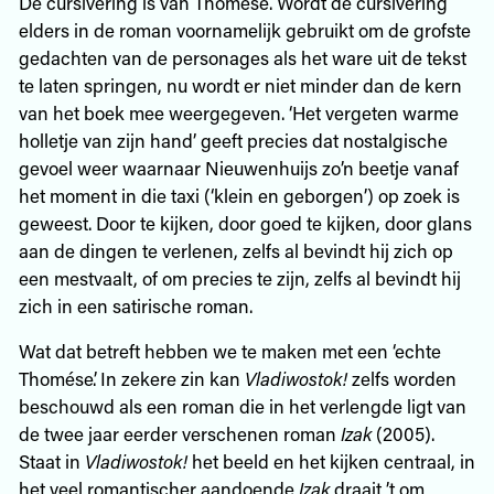
De cursivering is van Thomése. Wordt de cursivering
elders in de roman voornamelijk gebruikt om de grofste
gedachten van de personages als het ware uit de tekst
te laten springen, nu wordt er niet minder dan de kern
van het boek mee weergegeven. ‘Het vergeten warme
holletje van zijn hand’ geeft precies dat nostalgische
gevoel weer waarnaar Nieuwenhuijs zo’n beetje vanaf
het moment in die taxi (‘klein en geborgen’) op zoek is
geweest. Door te kijken, door goed te kijken, door glans
aan de dingen te verlenen, zelfs al bevindt hij zich op
een mestvaalt, of om precies te zijn, zelfs al bevindt hij
zich in een satirische roman.
Wat dat betreft hebben we te maken met een ‘echte
Thomése’. In zekere zin kan
Vladiwostok!
zelfs worden
beschouwd als een roman die in het verlengde ligt van
de twee jaar eerder verschenen roman
Izak
(2005).
Staat in
Vladiwostok!
het beeld en het kijken centraal, in
het veel romantischer aandoende
Izak
draait ’t om