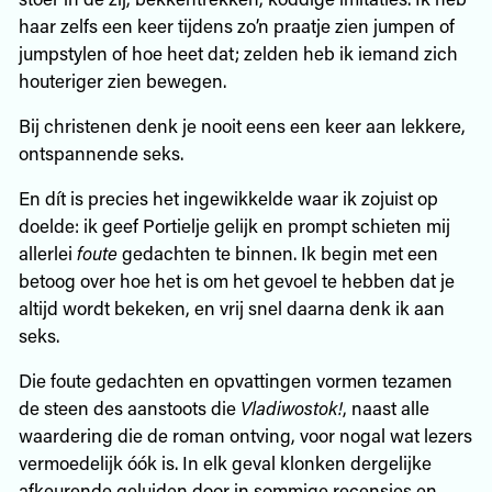
haar zelfs een keer tijdens zo’n praatje zien jumpen of
jumpstylen of hoe heet dat; zelden heb ik iemand zich
houteriger zien bewegen.
Bij christenen denk je nooit eens een keer aan lekkere,
ontspannende seks.
En dít is precies het ingewikkelde waar ik zojuist op
doelde: ik geef Portielje gelijk en prompt schieten mij
allerlei
foute
gedachten te binnen. Ik begin met een
betoog over hoe het is om het gevoel te hebben dat je
altijd wordt bekeken, en vrij snel daarna denk ik aan
seks.
Die foute gedachten en opvattingen vormen tezamen
de steen des aanstoots die
Vladiwostok!
, naast alle
waardering die de roman ontving, voor nogal wat lezers
vermoedelijk óók is. In elk geval klonken dergelijke
afkeurende geluiden door in sommige recensies en