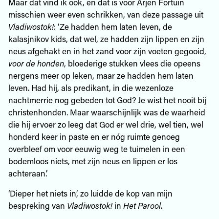
Maar dat vind ik ook, en dat is voor Arjen Fortuin
misschien weer even schrikken, van deze passage uit
Vladiwostok!
: ‘Ze hadden hem laten leven, de
kalasjnikov kids, dat wel, ze hadden zijn lippen en zijn
neus afgehakt en in het zand voor zijn voeten gegooid,
voor de honden
, bloederige stukken vlees die opeens
nergens meer op leken, maar ze hadden hem laten
leven. Had hij, als predikant, in die wezenloze
nachtmerrie nog gebeden tot God? Je wist het nooit bij
christenhonden. Maar waarschijnlijk was de waarheid
die hij ervoer zo leeg dat God er wel drie, wel tien, wel
honderd keer in paste en er nóg ruimte genoeg
overbleef om voor eeuwig weg te tuimelen in een
bodemloos niets, met zijn neus en lippen er los
achteraan.’
‘Dieper het niets in’, zo luidde de kop van mijn
bespreking van
Vladiwostok!
in
Het Parool
.