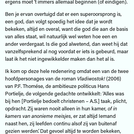
ergens moet ’t immers allemaal beginnen (of eindigen).
Ben je ervan overtuigd dat er een superoorsprong is,
een god, dan volgt spoedig het idee dat je wordt
bekeken, altijd en overal, want die god die aan de basis
van alles staat, wil natuurlijk wel weten hoe een en
ander verdergaat. Is die god alwetend, dan weet hij dat
vanzelfsprekend al nog voordat er iets is gebeurd, maar
laat ik het niet ingewikkelder maken dan het al is.
Ik kom op deze hele redenering omdat een van de twee
hoofdpersonages van de roman
Vladiwostok!
(2006)
van P.F. Thomése, de ambitieuze politicus Hans
Portielje, de volgende gedachte ontwikkelt: ‘Alles was
bij hen [Portielje bedoelt christenen – A.S.] taak, plicht,
opdracht. Zij waren nooit alleen in hun kamer,
of in
kamers van anonieme meisjes
, er zat altijd Iemand
naast hen, zij leefden continu alsof zij van buitenaf
gezien werden’. Dat gevoel altijd te worden bekeken,