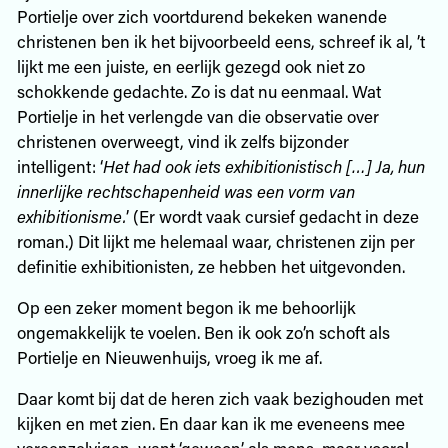
Portielje over zich voortdurend bekeken wanende
christenen ben ik het bijvoorbeeld eens, schreef ik al, ’t
lijkt me een juiste, en eerlijk gezegd ook niet zo
schokkende gedachte. Zo is dat nu eenmaal. Wat
Portielje in het verlengde van die observatie over
christenen overweegt, vind ik zelfs bijzonder
intelligent: ‘
Het had ook iets exhibitionistisch […] Ja, hun
innerlijke rechtschapenheid was een vorm van
exhibitionisme.
’ (Er wordt vaak cursief gedacht in deze
roman.) Dit lijkt me helemaal waar, christenen zijn per
definitie exhibitionisten, ze hebben het uitgevonden.
Op een zeker moment begon ik me behoorlijk
ongemakkelijk te voelen. Ben ik ook zo’n schoft als
Portielje en Nieuwenhuijs, vroeg ik me af.
Daar komt bij dat de heren zich vaak bezighouden met
kijken en met zien. En daar kan ik me eveneens mee
vereenzelvigen, want ‘gewoon’ als mens, maar vooral