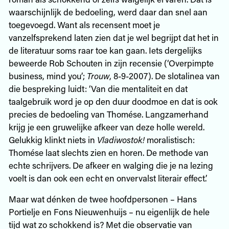
waarschijnlijk de bedoeling, werd daar dan snel aan
toegevoegd. Want als recensent moet je
vanzelfsprekend laten zien dat je wel begrijpt dat het in
de literatuur soms raar toe kan gaan. Iets dergelijks
beweerde Rob Schouten in zijn recensie (‘Overpimpte
business, mind you’;
Trouw
, 8-9-2007). De slotalinea van
die bespreking luidt: ‘Van die mentaliteit en dat
taalgebruik word je op den duur doodmoe en dat is ook
precies de bedoeling van Thomése. Langzamerhand
krijg je een gruwelijke afkeer van deze holle wereld.
Gelukkig klinkt niets in
Vladiwostok!
moralistisch:
Thomése laat slechts zien en horen. De methode van
echte schrijvers. De afkeer en walging die je na lezing
voelt is dan ook een echt en onvervalst literair effect.’
Maar wat dénken de twee hoofdpersonen – Hans
Portielje en Fons Nieuwenhuijs – nu eigenlijk de hele
tijd wat zo schokkend is? Met die observatie van