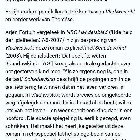
Er zijn andere parallellen te trekken tussen
Vladiwostok!
en eerder werk van Thomése.
Arjen Fortuin vergeleek in
NRC Handelsblad
(‘IJdelheid
der ijdelheden’, 7-9-2007) in zijn bespreking van
Vladiwostok!
deze roman expliciet met
Schaduwkind
(2003). Hij concludeert: ‘Dat boek [te weten
Schaduwkind – A.S.] kreeg als centrale gedachte over
het gestorven kind mee: “Als ze ergens nog is, dan in
de taal.”
Schaduwkind
beschrijft de pogingen om in de
taal iets terug te winnen dat in het leven verloren is
gegaan. In
Vladiwostok!
wordt precies de omgekeerde
weg afgelegd: een man die in de taal alles heeft, wil nu
iets van het leven – en weer speelt een kind daarin een
hoofdrol. Die exacte spiegeling is, eerlijk gezegd, even
schrikken. Het maakt het heerlijke getetter uit deze
roman in retrospectief tot het spiegelbeeld van de