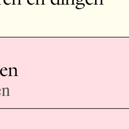
ren
en