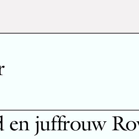
r
d en juffrouw R