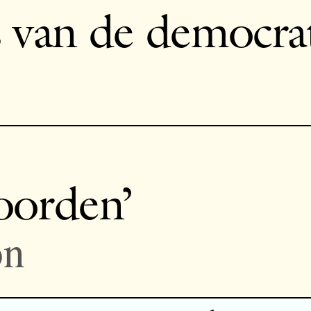
 van de democra
oorden’
on