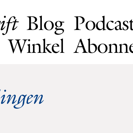
Blog
Podcas
ift
Winkel
Abonn
dingen
1