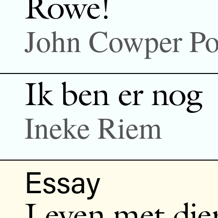
Rowe!
John Cowper P
Ik ben er nog
Ineke Riem
Essay
Leven met die