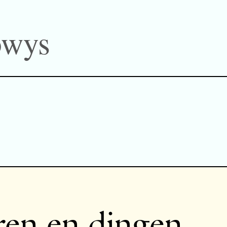
owys
ren en dingen