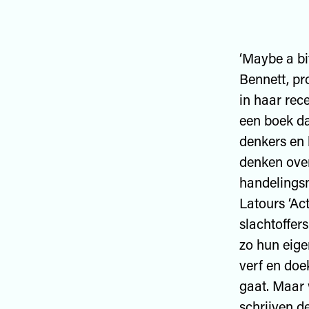
‘Maybe a bi
Bennett, pro
in haar rec
een boek da
denkers en 
denken over
handelingsm
Latours ‘Ac
slachtoffer
zo hun eige
verf en doe
gaat. Maar 
schrijven d