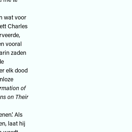
n wat voor
ett Charles
rveerde,
en vooral
aarin zaden
de
r elk dood
nloze
rmation of
ns on Their
nen.’ Als
n, laat hij