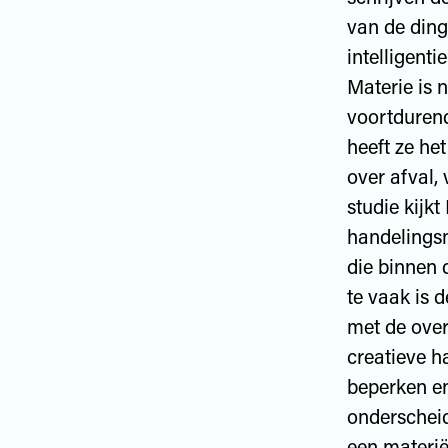
van de ding
intelligentie
Materie is n
voortdurend
heeft ze he
over afval,
studie kijk
handelings
die binnen d
te vaak is 
met de ove
creatieve h
beperken en
onderscheid
een materiël