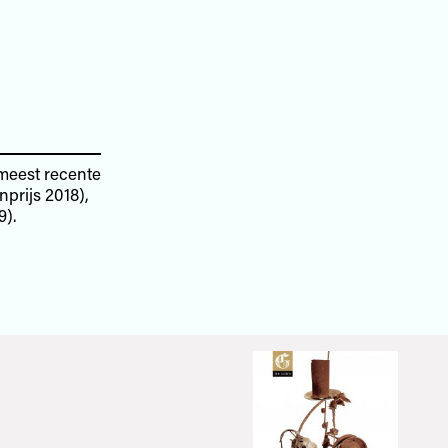
 meest recente
prijs 2018),
9).