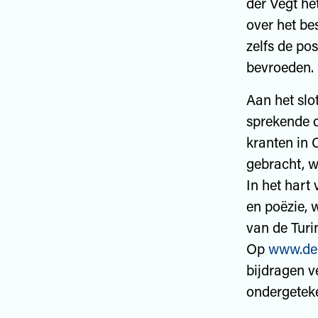
der Vegt he
over het be
zelfs de po
bevroeden.
Aan het slo
sprekende 
kranten in 
gebracht, w
In het hart
en poëzie, 
van de Turi
Op
www.de-
bijdragen v
ondergetek