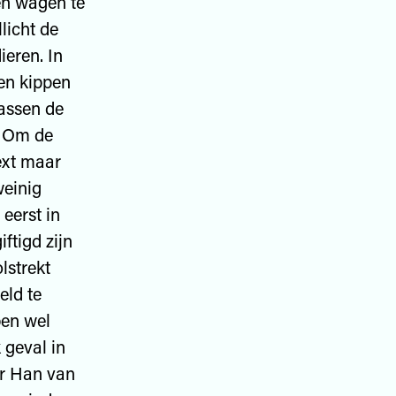
ren wagen te
licht de
ieren. In
 en kippen
assen de
. Om de
ext maar
einig
eerst in
ftigd zijn
lstrekt
eld te
ben wel
 geval in
er Han van