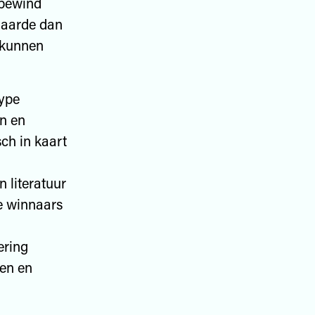
 bewind
n aarde dan
e kunnen
type
n en
ch in kaart
 literatuur
ie winnaars
ering
den en