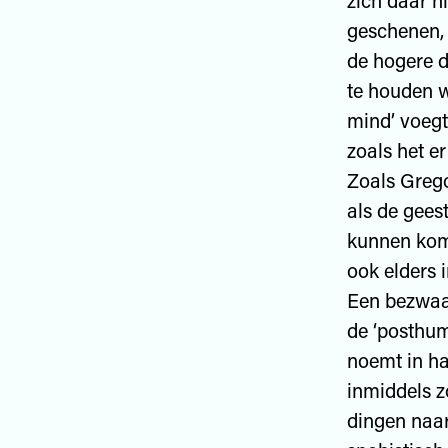
zich daar n
geschenen, 
de hogere d
te houden w
mind’ voegt
zoals het e
Zoals Grego
als de gees
kunnen kome
ook elders 
Een bezwaar
de ‘posthum
noemt in ha
inmiddels z
dingen naar