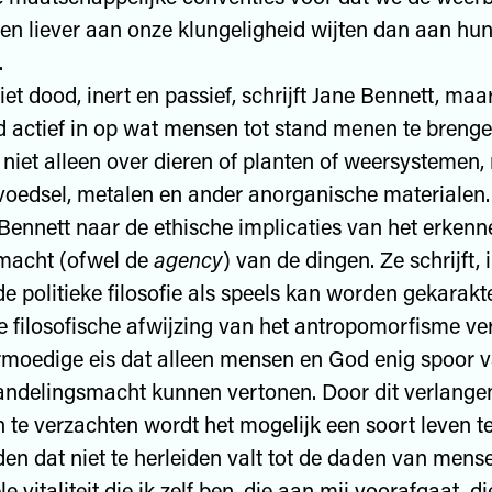
en liever aan onze klungeligheid wijten dan aan hu
.
iet dood, inert en passief, schrijft Jane Bennett, maar
 actief in op wat mensen tot stand menen te brenge
t niet alleen over dieren of planten of weersystemen
 voedsel, metalen en ander anorganische materialen.
t Bennett naar de ethische implicaties van het erken
macht (ofwel de
agency
) van de dingen. Ze schrijft, 
e politieke filosofie als speels kan worden gekarakte
de filosofische afwijzing van het antropomorfisme v
rmoedige eis dat alleen mensen en God enig spoor 
andelingsmacht kunnen vertonen. Door dit verlangen
 te verzachten wordt het mogelijk een soort leven t
en dat niet te herleiden valt tot de daden van mens
e vitaliteit die ik zelf ben, die aan mij voorafgaat, d