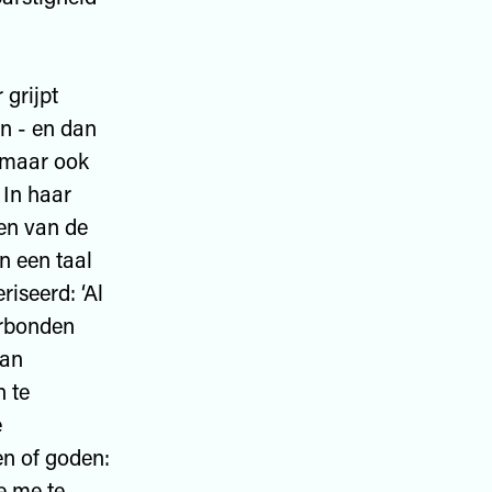
n
 grijpt
n - en dan
, maar ook
 In haar
nen van de
in een taal
riseerd: ‘Al
erbonden
van
 te
e
en of goden:
ie me te