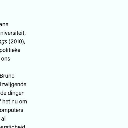
Jane
iversiteit,
ngs
(2010),
politieke
 ons
 Bruno
ilzwijgende
t de dingen
f het nu om
 computers
 al
arstigheid