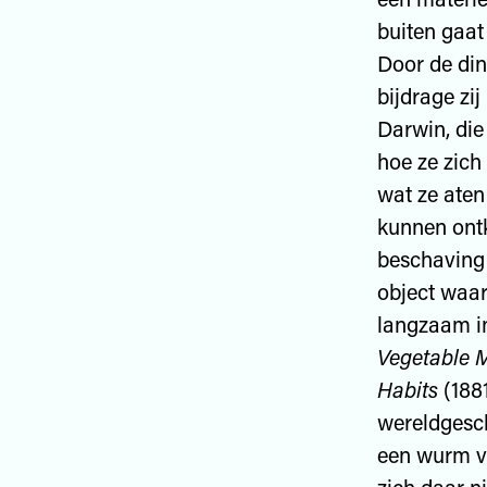
buiten gaat 
Door de di
bijdrage zi
Darwin, die
hoe ze zich
wat ze aten
kunnen ont
beschaving
object waar
langzaam in
Vegetable M
Habits
(1881
wereldgesc
een wurm vli