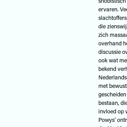
snobistisch
ervaren. Ve
slachtoffers
die zienswi
zich massa
overhand he
discussie o
ook wat mee
bekend verh
Nederlandse
met bewustz
gescheiden 
bestaan, di
invloed op 
Powys’ ontr