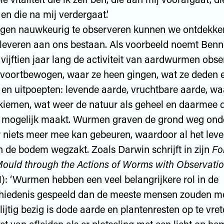
en die na mij verdergaat.’
ngen nauwkeurig te observeren kunnen we ontdekke
j leveren aan ons bestaan. Als voorbeeld noemt Benn
 vijftien jaar lang de activiteit van aardwurmen obse
 voortbewogen, waar ze heen gingen, wat ze deden 
 en uitpoepten: levende aarde, vruchtbare aarde, w
kiemen, wat weer de natuur als geheel en daarmee 
 mogelijk maakt. Wurmen graven de grond weg onde
 niets meer mee kan gebeuren, waardoor al het leve
 de bodem wegzakt. Zoals Darwin schrijft in zijn
Fo
ould through the Actions of Worms with Observatio
): ‘Wurmen hebben een veel belangrijkere rol in de
hiedenis gespeeld dan de meeste mensen zouden me
jtig bezig is dode aarde en plantenresten op te vrete