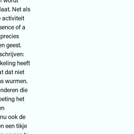
em wordt
aat. Net als
activiteit
sence of a
 precies
en geest.
schrijven:
keling heeft
t dat niet
ins wurmen.
anderen die
eting het
en
 nu ook de
n een tikje