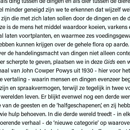
 als ding tussen de dingen en als dier tussen de die
el minder geneigd zijn we te erkennen dat wijzelf wel
 zijn die met zich laten sollen door de dingen en de d
jze is de mens het middel waardoor koeien, varkens
al laten voortplanten, en waarmee zes voedingsgew
bben kunnen krijgen over de gehele flora op aarde
ver de handelingsmacht van dingen niet alleen cont
r scherpte te geven, plaatsen we in deze
Gids
een w
aal van John Cowper Powys uit 1930 - hier voor het 
 vertaling - waarin mensen en dingen evenzeer begi
ijn en spraakvermogen, terwijl ze tegelijk in twee vo
werelden leven. Er blijkt evenwel nog een derde wer
e van de geesten en de ‘halfgeschapenen’, en zij heb
wie hulp behoeven. In die derde wereld treedt - in elk
oerende verhaal - de ‘nieuwe categorie’ op waarov