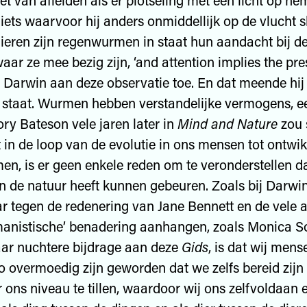
iet van afleiden als er plotseling met een licht op h
iets waarvoor hij anders onmiddellijk op de vlucht sl
ieren zijn regenwurmen in staat hun aandacht bij de 
aar ze mee bezig zijn, ‘and attention implies the pre
 Darwin aan deze observatie toe. En dat meende hij
r staat. Wurmen hebben verstandelijke vermogens, e
ry Bateson vele jaren later in
Mind and Nature
zou 
t in de loop van de evolutie in ons mensen tot ontwik
n, is er geen enkele reden om te veronderstellen da
in de natuur heeft kunnen gebeuren. Zoals bij Darw
 tegen de redenering van Jane Bennett en de vele 
anistische’ benadering aanhangen, zoals Monica So
ar nuchtere bijdrage aan deze
Gids
, is dat wij mens
o overmoedig zijn geworden dat we zelfs bereid zijn
 ons niveau te tillen, waardoor wij ons zelfvoldaan e