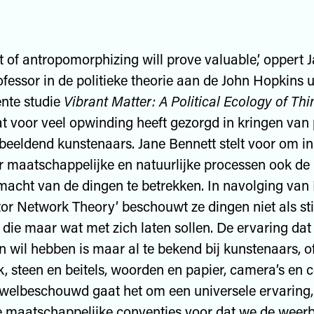
t of antropomorphizing will prove valuable,’ oppert 
fessor in de politieke theorie aan de John Hopkins un
ente studie
Vibrant Matter: A Political Ecology of Thi
t voor veel opwinding heeft gezorgd in kringen van 
beeldend kunstenaars. Jane Bennett stelt voor om in
 maatschappelijke en natuurlijke processen ook de
acht van de dingen te betrekken. In navolging van
tor Network Theory’ beschouwt ze dingen niet als st
s die maar wat met zich laten sollen. De ervaring da
n wil hebben is maar al te bekend bij kunstenaars, o
k, steen en beitels, woorden en papier, camera’s en
welbeschouwd gaat het om een universele ervaring,
e maatschappelijke conventies voor dat we de weerb