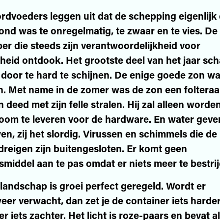
rdvoeders leggen uit dat de schepping eigenlijk 
ond was te onregelmatig, te zwaar en te vies. D
ber die steeds zijn verantwoordelijkheid voor
gheid ontdook. Het grootste deel van het jaar sch
 door te hard te schijnen. De enige goede zon w
n. Met name in de zomer was de zon een folteraar
n deed met zijn felle stralen. Hij zal alleen wor
oom te leveren voor de hardware. En water gev
en, zij het slordig. Virussen en schimmels die de
reigen zijn buitengesloten. Er komt geen
smiddel aan te pas omdat er niets meer te bestrij
-landschap is groei perfect geregeld. Wordt er
er verwacht, dan zet je de container iets harder,
 iets zachter. Het licht is roze-paars en bevat a