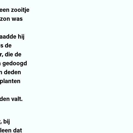
een zooitje
e zon was
aadde hij
as de
, die de
den gedoogd
en deden
 planten
den valt.
 bij
lleen dat