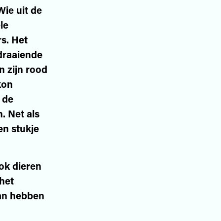
Wie uit de
le
rs. Het
draaiende
n zijn rood
kon
 de
. Net als
en stukje
ok dieren
het
dan hebben