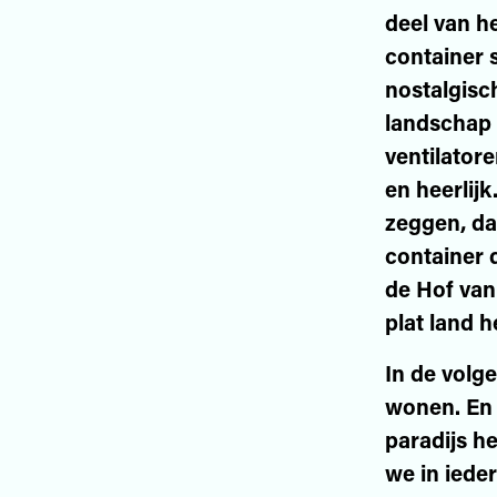
deel van he
container s
nostalgisc
landschap 
ventilatore
en heerlijk
zeggen, da
container 
de Hof van
plat land h
In de volg
wonen. En 
paradijs h
we in iede