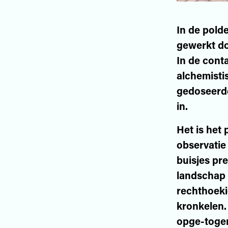
In de polde
gewerkt do
In de cont
alchemisti
gedoseerde
in.
Het is het
observatie
buisjes pre
landschap i
rechthoeki
kronkelen.
opge-togen