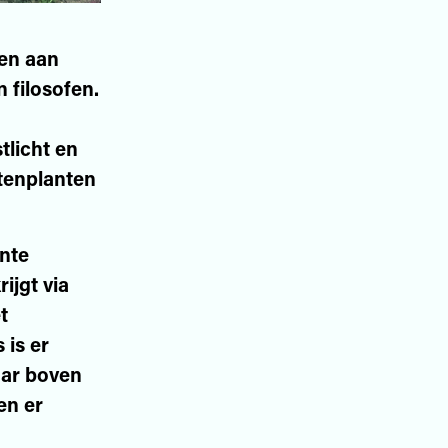
wen aan
 filosofen.
tlicht en
tenplanten
ente
ijgt via
t
 is er
aar boven
en er