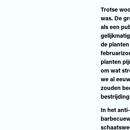
Trotse woo
was. De gr
als een pu
gelijkmati
de planten
februarizo
planten pij
om wat str
we al eeuw
zouden bed
bestrijding
In het anti
barbecuewe
schaatsweer