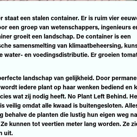
r staat een stalen container. Er is ruim vier eeu
or een groep van wetenschappers, ingenieurs en
ainer groeit een landschap. De container is een
sche samensmelting van klimaatbeheersing, kuns
 water- en voedingsdistributie. Er groeien toma
 perfecte landschap van gelijkheid. Door perman
 wordt iedere plant op haar wenken bediend en kr
cies wat zij nodig heeft. No Plant Left Behind. He
s veilig omdat alle kwaad is buitengesloten. Alles
g behalve de planten die lustig hun eigen weg n
 Ze kunnen tot veertien meter lang worden. Ze zi
 uit.