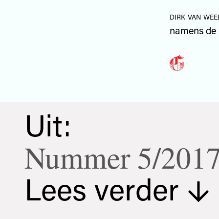
dirk van wee
namens de 
Uit:
Nummer 5/201
Lees verder