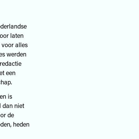
ederlandse
oor laten
voor alles
ges werden
redactie
et een
chap.
en is
l dan niet
or de
leden, heden