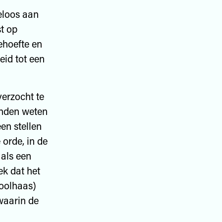
eloos aan
st op
ehoefte en
eid tot een
verzocht te
onden weten
en stellen
 orde, in de
 als een
k dat het
oolhaas)
 waarin de