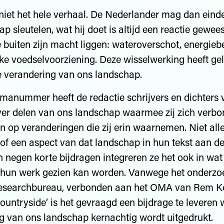
 niet het hele verhaal. De Nederlander mag dan eind
p sleutelen, wat hij doet is altijd een reactie gewee
e buiten zijn macht liggen: wateroverschot, energieb
ke voedselvoorziening. Deze wisselwerking heeft gel
 verandering van ons landschap.
emanummer heeft de redactie schrijvers en dichters 
ver delen van ons landschap waarmee zij zich verb
an op veranderingen die zij erin waarnemen. Niet alle
 of een aspect van dat landschap in hun tekst aan de
n negen korte bijdragen integreren ze het ook in wat
 hun werk gezien kan worden. Vanwege het onderzoe
esearchbureau, verbonden aan het OMA van Rem K
countryside’ is het gevraagd een bijdrage te leveren
g van ons landschap kernachtig wordt uitgedrukt.