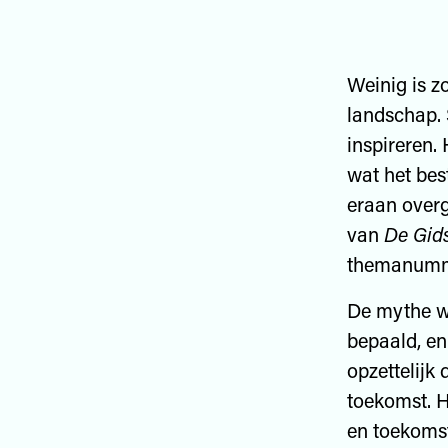
Weinig is z
landschap. 
inspireren.
wat het bes
eraan overg
van
De Gid
themanumme
De mythe w
bepaald, en 
opzettelij
toekomst. H
en toekomst