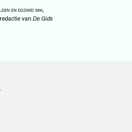
lden en edzard mik,
redactie van
De Gids
7