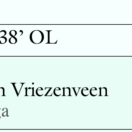
 38’ OL
 Vriezenveen
ga