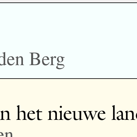
 den Berg
n het nieuwe la
en