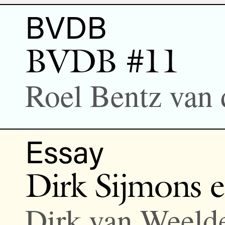
BVDB
BVDB #11
Roel Bentz van
Essay
Dirk Sijmons e
Dirk van Weeld