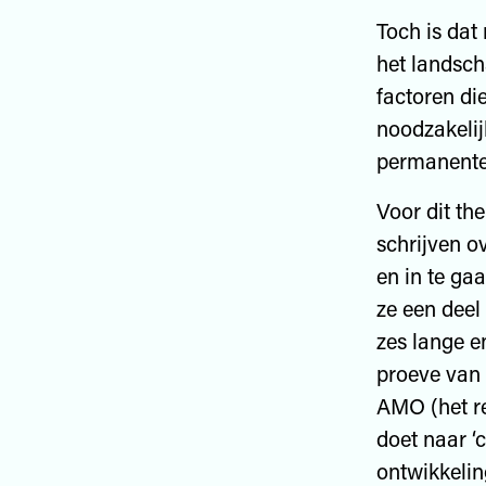
Toch is dat
het landscha
factoren di
noodzakelij
permanente
Voor dit th
schrijven o
en in te ga
ze een deel
zes lange e
proeve van
AMO (het r
doet naar ‘
ontwikkelin