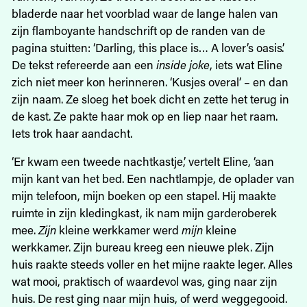
bladerde naar het voorblad waar de lange halen van
zijn flamboyante handschrift op de randen van de
pagina stuitten: ‘Darling, this place is… A lover’s oasis’.
De tekst refereerde aan een
inside joke
, iets wat Eline
zich niet meer kon herinneren. ‘Kusjes overal’ – en dan
zijn naam. Ze sloeg het boek dicht en zette het terug in
de kast. Ze pakte haar mok op en liep naar het raam.
Iets trok haar aandacht.
‘Er kwam een tweede nachtkastje,’ vertelt Eline, ‘aan
mijn kant van het bed. Een nachtlampje, de oplader van
mijn telefoon, mijn boeken op een stapel. Hij maakte
ruimte in zijn kledingkast, ik nam mijn garderoberek
mee.
Zijn
kleine werkkamer werd
mijn
kleine
werkkamer. Zijn bureau kreeg een nieuwe plek. Zijn
huis raakte steeds voller en het mijne raakte leger. Alles
wat mooi, praktisch of waardevol was, ging naar zijn
huis. De rest ging naar mijn huis, of werd weggegooid.