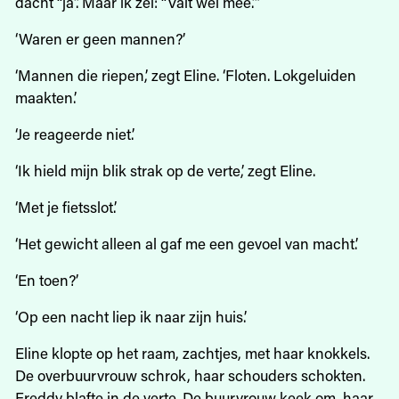
dacht “ja”. Maar ik zei: “Valt wel mee.”’
‘Waren er geen mannen?’
‘Mannen die riepen,’ zegt Eline. ‘Floten. Lokgeluiden
maakten.’
‘Je reageerde niet.’
‘Ik hield mijn blik strak op de verte,’ zegt Eline.
‘Met je fietsslot.’
‘Het gewicht alleen al gaf me een gevoel van macht.’
‘En toen?’
‘Op een nacht liep ik naar zijn huis.’
Eline klopte op het raam, zachtjes, met haar knokkels.
De overbuurvrouw schrok, haar schouders schokten.
Freddy blafte in de verte. De buurvrouw keek om, haar