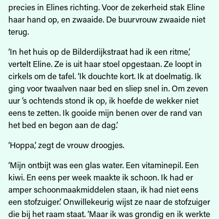
precies in Elines richting. Voor de zekerheid stak Eline
haar hand op, en zwaaide. De buurvrouw zwaaide niet
terug.
‘In het huis op de Bilderdijkstraat had ik een ritme,’
vertelt Eline. Ze is uit haar stoel opgestaan. Ze loopt in
cirkels om de tafel. ‘Ik douchte kort. Ik at doelmatig. Ik
ging voor twaalven naar bed en sliep snel in. Om zeven
uur ’s ochtends stond ik op, ik hoefde de wekker niet
eens te zetten. Ik gooide mijn benen over de rand van
het bed en begon aan de dag.’
‘Hoppa,’ zegt de vrouw droogjes.
‘Mijn ontbijt was een glas water. Een vitaminepil. Een
kiwi. En eens per week maakte ik schoon. Ik had er
amper schoonmaakmiddelen staan, ik had niet eens
een stofzuiger.’ Onwillekeurig wijst ze naar de stofzuiger
die bij het raam staat. ‘Maar ik was grondig en ik werkte