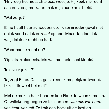
‘Hij vroeg het niet achteloos, weet je. Hij keek me recht
aan en vroeg me waarom ik mijn oude huis hield.’
‘Wat zei je?’
Eline haalt haar schouders op. ‘Ik zei in ieder geval niet
dat ik vond dat ik er
recht
op had. Maar dat dacht ik
wel, dat ik er recht op had.’
‘Waar had je recht op?’
‘Op iets irrationeels. Iets wat niet helemaal klopte.’
‘Iets voor jezelf?’
‘Ja,’ zegt Eline. ‘Dat. Ik gaf zo eerlijk mogelijk antwoord.
Ik zei: “Ik weet het niet.”’
Met de mok in haar handen liep Eline de woonkamer in.
Onwillekeurig begon ze te scannen:
van mij
,
van hem
,
van hem
,
van mij
. Ze trok een boek uit de kast en