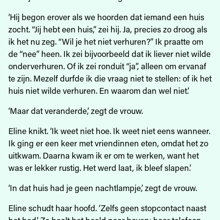
‘Hij begon erover als we hoorden dat iemand een huis
zocht. “Jij hebt een huis,” zei hij. Ja, precies zo droog als
ik het nu zeg. “Wil je het niet verhuren?” Ik praatte om
de “nee” heen. Ik zei bijvoorbeeld dat ik liever niet wilde
onderverhuren. Of ik zei ronduit “ja”, alleen om ervanaf
te zijn. Mezelf durfde ik die vraag niet te stellen: of ik het
huis niet wilde verhuren. En waarom dan wel niet.’
‘Maar dat veranderde,’ zegt de vrouw.
Eline knikt. ‘Ik weet niet hoe. Ik weet niet eens wanneer.
Ik ging er een keer met vriendinnen eten, omdat het zo
uitkwam. Daarna kwam ik er om te werken, want het
was er lekker rustig. Het werd laat, ik bleef slapen.’
‘In dat huis had je geen nachtlampje,’ zegt de vrouw.
Eline schudt haar hoofd. ‘Zelfs geen stopcontact naast
het bed.’ Ze haalt het beeld naar boven: haar telefoon