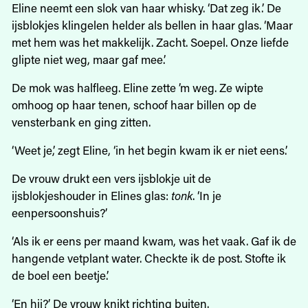
Eline neemt een slok van haar whisky. ‘Dat zeg ik.’ De
ijsblokjes klingelen helder als bellen in haar glas. ‘Maar
met hem was het makkelijk. Zacht. Soepel. Onze liefde
glipte niet weg, maar gaf mee.’
De mok was halfleeg. Eline zette ’m weg. Ze wipte
omhoog op haar tenen, schoof haar billen op de
vensterbank en ging zitten.
‘Weet je,’ zegt Eline, ‘in het begin kwam ik er niet eens.’
De vrouw drukt een vers ijsblokje uit de
ijsblokjeshouder in Elines glas:
tonk
. ‘In je
eenpersoonshuis?’
‘Als ik er eens per maand kwam, was het vaak. Gaf ik de
hangende vetplant water. Checkte ik de post. Stofte ik
de boel een beetje.’
‘En hij?’ De vrouw knikt richting buiten.