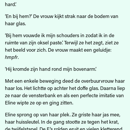
hard.’
‘En bij hem?’ De vrouw kijkt strak naar de bodem van
haar glas.
‘Bij hem vouwde ik mijn schouders in zodat ik in de
ruimte van zijn oksel paste.’ Terwijl ze het zegt, ziet ze
het beeld voor zich. De vrouw maakt een geluidje:
hmpfr
.
‘Hij kromde zijn hand rond mijn bovenarm.’
Met een enkele beweging deed de overbuurvrouw haar
haar los. Het lichtte op achter het doffe glas. Daarna liep
ze naar de vensterbank en als een perfecte imitatie van
Eline wipte ze op en ging zitten.
Eline sprong op van haar plek. Ze griste haar jas mee,
haar huissleutel. In de gang stootte ze tegen het krat,
de twijfelstapel. De E’s rolden eruit en vielen kletterend