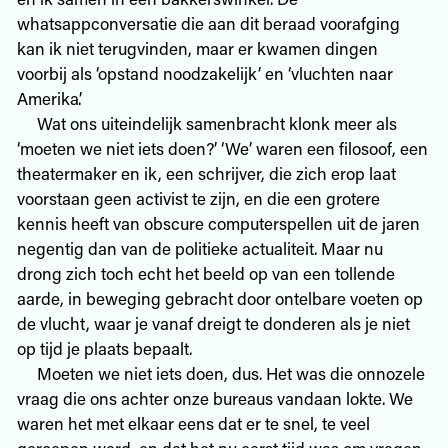
whatsappconversatie die aan dit beraad voorafging
kan ik niet terugvinden, maar er kwamen dingen
voorbij als ‘opstand noodzakelijk’ en ‘vluchten naar
Amerika’.
Wat ons uiteindelijk samenbracht klonk meer als
‘moeten we niet iets doen?’ ‘We’ waren een filosoof, een
theatermaker en ik, een schrijver, die zich erop laat
voorstaan geen activist te zijn, en die een grotere
kennis heeft van obscure computerspellen uit de jaren
negentig dan van de politieke actualiteit. Maar nu
drong zich toch echt het beeld op van een tollende
aarde, in beweging gebracht door ontelbare voeten op
de vlucht, waar je vanaf dreigt te donderen als je niet
op tijd je plaats bepaalt.
Moeten we niet iets doen, dus. Het was die onnozele
vraag die ons achter onze bureaus vandaan lokte. We
waren het met elkaar eens dat er te snel, te veel
geroepen werd, en dat het nu eerst tijd was om vragen