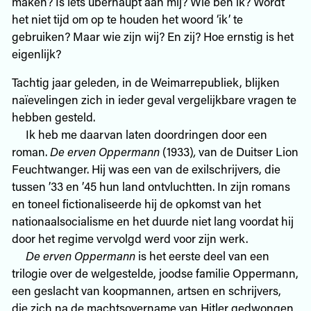
maken? Is iets überhaupt aan mij? Wie ben ik? Wordt
het niet tijd om op te houden het woord ‘ik’ te
gebruiken? Maar wie zijn wij? En zij? Hoe ernstig is het
eigenlijk?
Tachtig jaar geleden, in de Weimarrepubliek, blijken
naïevelingen zich in ieder geval vergelijkbare vragen te
hebben gesteld.
Ik heb me daarvan laten doordringen door een
roman.
De erven Oppermann
(1933)
,
van de Duitser Lion
Feuchtwanger. Hij was een van de exilschrijvers, die
tussen ’33 en ’45 hun land ontvluchtten. In zijn romans
en toneel fictionaliseerde hij de opkomst van het
nationaalsocialisme en het duurde niet lang voordat hij
door het regime vervolgd werd voor zijn werk.
De erven Oppermann
is het eerste deel van een
trilogie over de welgestelde, joodse familie Oppermann,
een geslacht van koopmannen, artsen en schrijvers,
die zich na de machtsovername van Hitler gedwongen