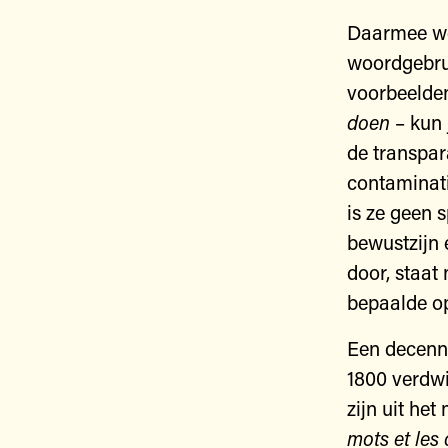
Daarmee wer
woordgebrui
voorbeelden
doen
– kun 
de transpar
contaminati
is ze geen 
bewustzijn e
door, staat 
bepaalde op
Een decenni
1800 verdwi
zijn uit he
mots et les