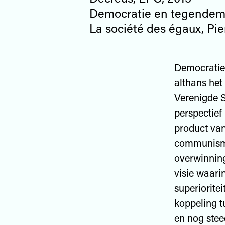
Democratie en tegendemo
La société des égaux, Pie
Democratie 
althans het
Verenigde S
perspectief
product van
communisme 
overwinning
visie waari
superiorite
koppeling t
en nog stee