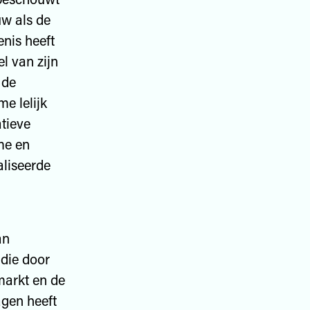
uw als de
enis heeft
el van zijn
 de
e lelijk
atieve
sme en
aliseerde
an
 die door
markt en de
agen heeft