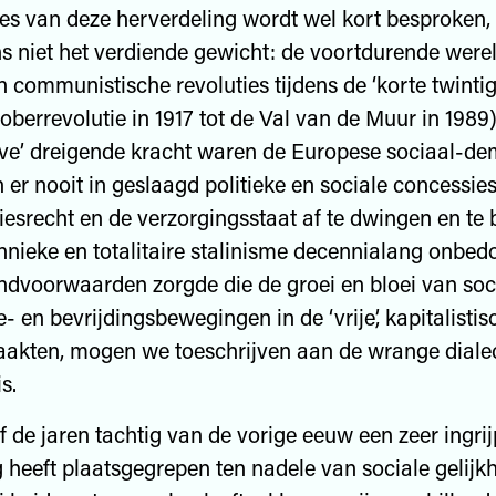
ces van deze herverdeling wordt wel kort besproken, 
ns niet het verdiende gewicht: de voortdurende were
n communistische revoluties tijdens de ‘korte twinti
oberrevolutie in 1917 tot de Val van de Muur in 1989
eve’ dreigende kracht waren de Europese sociaal-de
er nooit in geslaagd politieke en sociale concessies
esrecht en de verzorgingsstaat af te dwingen en te
annieke en totalitaire stalinisme decennialang onbed
ndvoorwaarden zorgde die de groei en bloei van soc
- en bevrijdingsbewegingen in de ‘vrije’, kapitalisti
akten, mogen we toeschrijven aan de wrange dialec
s.
f de jaren tachtig van de vorige eeuw een zeer ingri
 heeft plaatsgegrepen ten nadele van sociale gelijkh