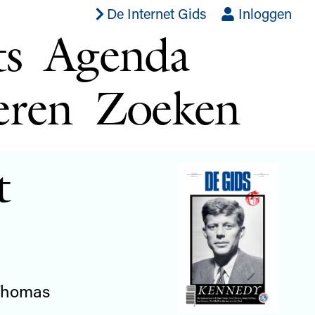
De Internet Gids
Inloggen
ts
Agenda
eren
Zoeken
t
 Thomas