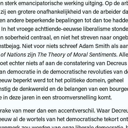
 sterk emancipatorische werking uitging. Op de ar
zij een grotere onafhankelijkheid van de arbeider d
 en andere beperkende bepalingen tot dan toe hadd
 In het vroege achttiende-eeuwse liberalisme stond
n soberheid centraal, en niet het streven naar onge
nstbejag. Niet voor niets schreef Adam Smith als aa
of Nations
zijn
The Theory of Moral Sentiments
. All
oet echter niets af aan de constatering van Decreus
van democratie in de democratische revoluties van d
eeuw beperkt werd tot het politieke domein, geheel
stig de denkwereld en de belangen van een bourgeo
 in deze jaren in een stroomversnelling komt.
sprake van meer dan een accentverschil. Waar Decreu
eeuw al de wortels van het democratische tekort on
kenmerk zou worden van onze liberale democratie,