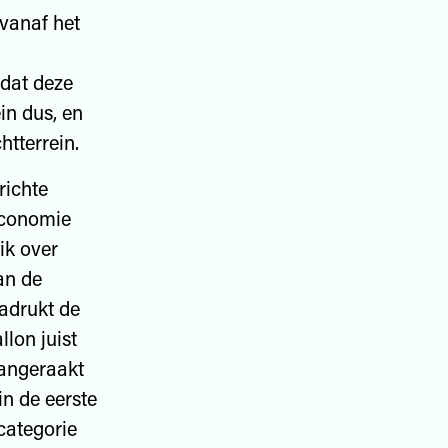
vanaf het
 dat deze
in dus, en
htterrein.
richte
economie
uik over
an de
adrukt de
llon juist
aangeraakt
in de eerste
categorie