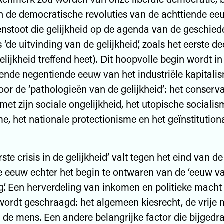
 de democratische revoluties van de achttiende ee
enstoot die gelijkheid op de agenda van de geschied
s ‘de uitvinding van de gelijkheid’, zoals het eerste de
lijkheid treffend heet). Dit hoopvolle begin wordt in
nde negentiende eeuw van het industriële kapitalism
oor de ‘pathologieën van de gelijkheid’: het conserv
 met zijn sociale ongelijkheid, het utopische sociali
 het nationale protectionisme en het geïnstitution
ste crisis in de gelijkheid’ valt tegen het eind van de
 eeuw echter het begin te ontwaren van de ‘eeuw v
g’. Een herverdeling van inkomen en politieke macht
s wordt geschraagd: het algemeen kiesrecht, de vrije 
 de mens. Een andere belangrijke factor die bijgedr