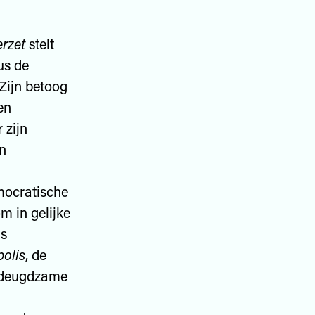
erzet
stelt
us de
 Zijn betoog
en
 zijn
en
mocratische
 in gelijke
ls
polis
, de
n deugdzame