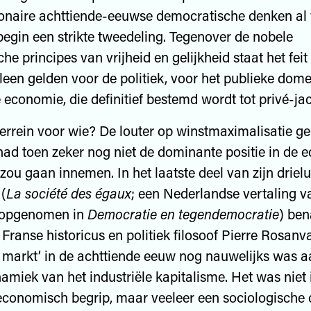
ionaire achttiende-eeuwse democratische denken al 
 begin een strikte tweedeling. Tegenover de nobele
e principes van vrijheid en gelijkheid staat het feit
lleen gelden voor de politiek, voor het publieke dome
 economie, die definitief bestemd wordt tot privé-jac
errein voor wie? De louter op winstmaximalisatie ge
d toen zeker nog niet de dominante positie in de 
r zou gaan innemen. In het laatste deel van zijn driel
(
La société des égaux
; een Nederlandse vertaling v
s opgenomen in
Democratie en tegendemocratie
) ben
Franse historicus en politiek filosoof Pierre Rosanva
je markt’ in de achttiende eeuw nog nauwelijks was 
amiek van het industriële kapitalisme. Het was niet 
economisch begrip, maar veeleer een sociologische 