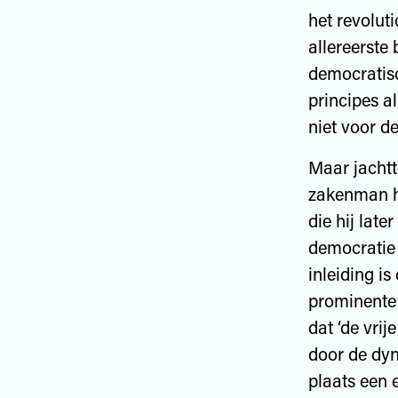
het revolut
allereerste
democratisch
principes a
niet voor de
Maar jachtt
zakenman ha
die hij late
democratie 
inleiding i
prominente 
dat ‘de vri
door de dyn
plaats een 