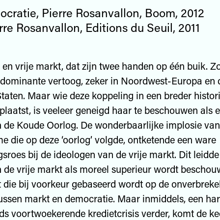
cratie, Pierre Rosanvallon, Boom, 2012
rre Rosanvallon, Editions du Seuil, 2011
en vrije markt, dat zijn twee handen op één buik. Zo
 dominante vertoog, zeker in Noordwest-Europa en 
taten. Maar wie deze koppeling in een breder histor
 plaatst, is veeleer geneigd haar te beschouwen als 
 de Koude Oorlog. De wonderbaarlijke implosie van
die op deze ‘oorlog’ volgde, ontketende een ware
sroes bij de ideologen van de vrije markt. Dit leidde
n de vrije markt als moreel superieur wordt beschou
it die bij voorkeur gebaseerd wordt op de onverbrekel
ussen markt en democratie. Maar inmiddels, een ha
ds voortwoekerende kredietcrisis verder, komt de ke