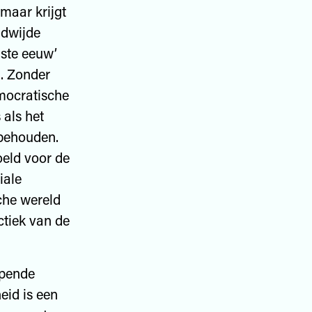
maar krijgt
ldwijde
gste eeuw’
). Zonder
mocratische
 als het
 behouden.
oeld voor de
iale
sche wereld
tiek van de
jpende
eid is een