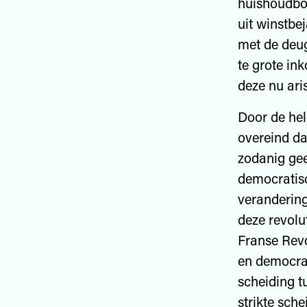
huishoudboe
uit winstbe
met de deu
te grote in
deze nu ari
Door de hel
overeind da
zodanig gee
democratisc
verandering
deze revolu
Franse Revo
en democrat
scheiding t
strikte sch