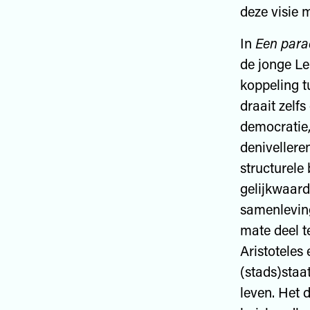
deze visie 
In
Een parad
de jonge Le
koppeling t
draait zelf
democratie,
denivellere
structurele
gelijkwaard
samenleving
mate deel t
Aristoteles
(stads)staa
leven. Het 