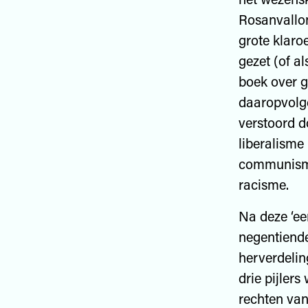
Rosanvallon
grote klaro
gezet (of al
boek over ge
daaropvolge
verstoord d
liberalisme
communisme,
racisme.
Na deze ‘eer
negentiende
herverdelin
drie pijler
rechten van