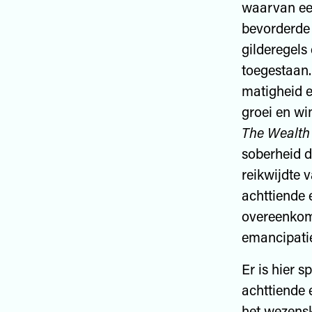
waarvan een
bevorderde 
gilderegels
toegestaan.
matigheid e
groei en wi
The Wealth 
soberheid d
reikwijdte 
achttiende 
overeenkom
emancipatie
Er is hier 
achttiende 
het wezens