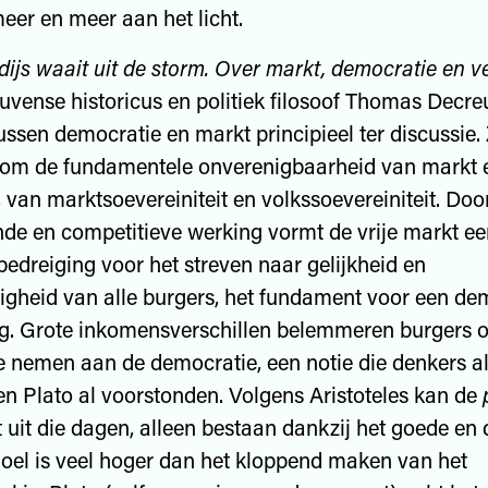
meer en meer aan het licht.
ijs waait uit de storm. Over markt, democratie en
v
uvense historicus en politiek filosoof Thomas Decre
ussen democratie en markt principieel ter discussie.
s om de fundamentele onverenigbaarheid van markt 
 van marktsoevereiniteit en volkssoevereiniteit. Door
nde en competitieve werking vormt de vrije markt e
 bedreiging voor het streven naar gelijkheid en
igheid van alle burgers, het fundament voor een de
. Grote inkomensverschillen belemmeren burgers om
e nemen aan de democratie, een notie die denkers a
 en Plato al voorstonden. Volgens Aristoteles kan de
t uit die dagen, alleen bestaan dankzij het goede e
doel is veel hoger dan het kloppend maken van het