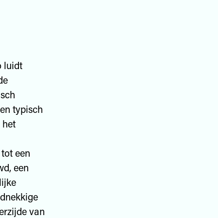
 luidt
de
isch
een typisch
 het
 tot een
wd, een
ijke
rdnekkige
erzijde van