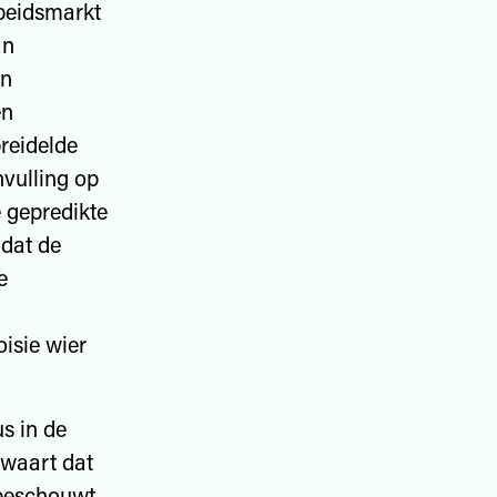
beidsmarkt
an
en
en
breidelde
nvulling op
e gepredikte
 dat de
e
isie wier
s in de
twaart dat
 beschouwt