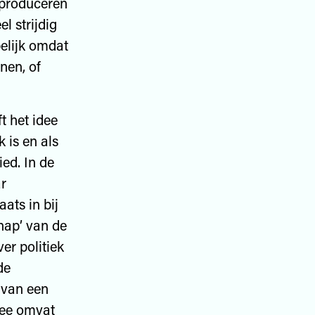
 produceren
l strijdig
elijk omdat
nen, of
t het idee
 is en als
ed. In de
r
ats in bij
chap’ van de
er politiek
de
rvan een
mee omvat