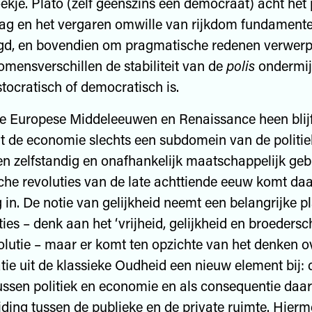
kje. Plato (zelf geenszins een democraat) acht het
jag en het vergaren omwille van rijkdom fundamentee
gd, en bovendien om pragmatische redenen verwerp
komensverschillen de stabiliteit van de
polis
ondermij
stocratisch of democratisch is.
e Europese Middeleeuwen en Renaissance heen blijf
t de economie slechts een subdomein van de politiek
n zelfstandig en onafhankelijk maatschappelijk gebi
he revoluties van de late achttiende eeuw komt daa
 in. De notie van gelijkheid neemt een belangrijke pla
ties – denk aan het ‘vrijheid, gelijkheid en broeders
lutie – maar er komt ten opzichte van het denken ov
ie uit de klassieke Oudheid een nieuw element bij: 
ussen politiek en economie en als consequentie daa
eiding tussen de publieke en de private ruimte. Hier