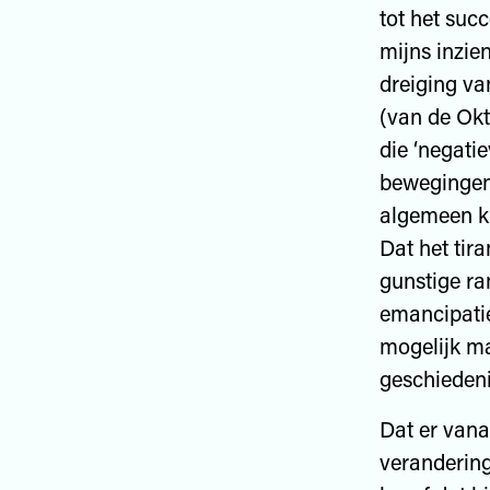
tot het suc
mijns inzie
dreiging va
(van de Okt
die ‘negati
bewegingen 
algemeen ki
Dat het tir
gunstige ra
emancipatie
mogelijk ma
geschiedeni
Dat er vana
verandering