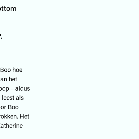
ottom
.
e Boo hoe
van het
oop – aldus
leest als
oor Boo
rokken. Het
Katherine