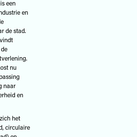
is een
ndustrie en
de
r de stad.
vindt
 de
tverlening.
kost nu
npassing
g naar
erheid en
zich het
, circulaire
tad) en