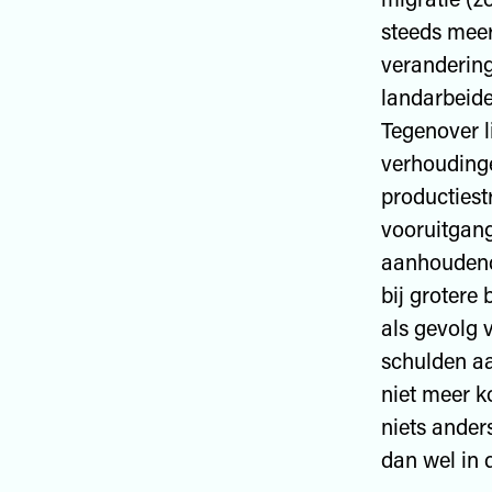
steeds meer
verandering
landarbeide
Tegenover l
verhoudinge
productiest
vooruitgan
aanhoudend
bij grotere
als gevolg 
schulden aa
niet meer k
niets ander
dan wel in 