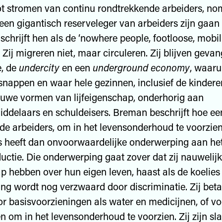
tot stromen van continu rondtrekkende arbeiders, no
en gigantisch reserveleger van arbeiders zijn gaan
hrijft hen als de ‘nowhere people, footloose, mobil
Zij migreren niet, maar circuleren. Zij blijven geva
e, de
undercity
en een
underground economy
, waarui
nappen en waar hele gezinnen, inclusief de kinderen,
euwe vormen van lijfeigenschap, onderhorig aan
ddelaars en schuldeisers. Breman beschrijft hoe e
e arbeiders, om in het levensonderhoud te voorzien
 heeft dan onvoorwaardelijke onderwerping aan het
uctie. Die onderwerping gaat zover dat zij nauwelij
 hebben over hun eigen leven, haast als de koelies
ing wordt nog verzwaard door discriminatie. Zij bet
or basisvoorzieningen als water en medicijnen, of vo
n om in het levensonderhoud te voorzien. Zij zijn sla