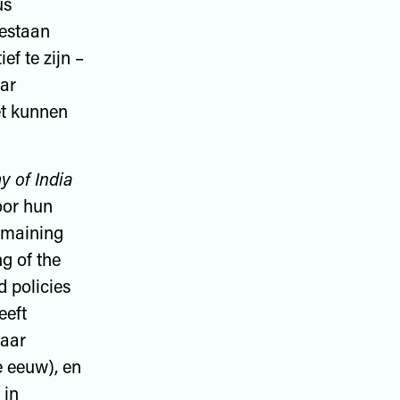
us
bestaan
f te zijn –
ar
et kunnen
y of India
oor hun
remaining
ng of the
d policies
eeft
maar
e eeuw), en
 in