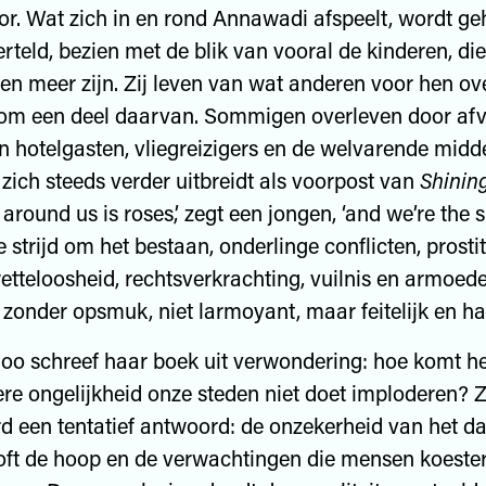
. Wat zich in en rond Annawadi afspeelt, wordt ge
rteld, bezien met de blik van vooral de kinderen, die
en meer zijn. Zij leven van wat anderen voor hen ove
 om een deel daarvan. Sommigen overleven door afva
 hotelgasten, vliegreizigers en de welvarende midd
 zich steeds verder uitbreidt als voorpost van
Shining
around us is roses,’ zegt een jongen, ‘and we’re the s
 strijd om het bestaan, onderlinge conflicten, prostit
wetteloosheid, rechtsverkrachting, vuilnis en armoe
zonder opsmuk, niet larmoyant, maar feitelijk en ha
oo schreef haar boek uit verwondering: hoe komt he
ere ongelijkheid onze steden niet doet imploderen? Z
 een tentatief antwoord: de onzekerheid van het da
ft de hoop en de verwachtingen die mensen koester