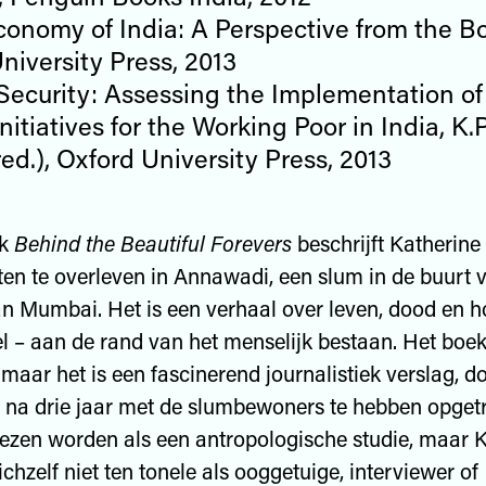
Economy of India: A Perspective from the B
niversity Press, 2013
Security: Assessing the Implementation of
nitiatives for the Working Poor in India, K.P
d.), Oxford University Press, 2013
ek
Behind the Beautiful Forevers
beschrijft Katherin
n te overleven in Annawadi, een slum in de buurt 
an Mumbai. Het is een verhaal over leven, dood en h
el – aan de rand van het menselijk bestaan. Het boek 
maar het is een fascinerend journalistiek verslag, d
 na drie jaar met de slumbewoners te hebben opget
ezen worden als een antropologische studie, maar 
chzelf niet ten tonele als ooggetuige, interviewer of