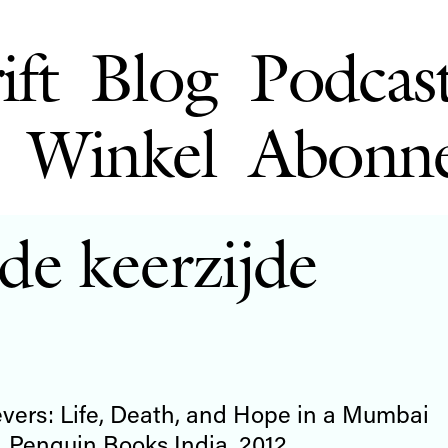
ift
Blog
Podcas
Winkel
Abonn
de keerzijde
evers: Life, Death, and Hope in a Mumbai
, Penguin Books India, 2012