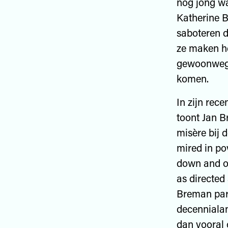
nog jong wa
Katherine 
saboteren d
ze maken he
gewoonweg 
komen.
In zijn rec
toont Jan B
misère bij d
mired in pov
down and ou
as directed
Breman part
decennialan
dan vooral o