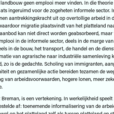
e landbouw geen emplooi meer vinden. In die theorie 
aats ingeruimd voor de zogeheten informele sector. I
nen aantrekkingskracht uit op overtollige arbeid in 
aardoor migratie plaatsvindt van het platteland naa
aanbod kan niet direct worden geabsorbeerd, maar 
mplooi in de informele sector, deels in de marge van
eels in de bouw, het transport, de handel en de diens
matie van agrarische naar industriële samenleving 
d, zo is de gedachte. Scholing van immigranten, aa
teit en gezamenlijke actie bereiden tezamen de we
ng van arbeidsvoorwaarden, hogere lonen, meer zek
e.
t Breman, is een vertekening. In werkelijkheid speelt 
stelde af: toenemende informalisering van de arbeid
wel op het platteland zelf als tussen platteland en s