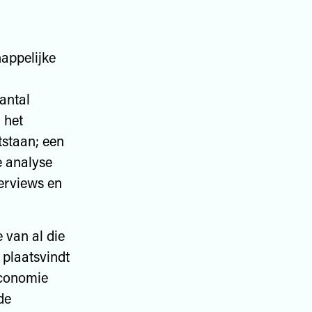
appelijke
aantal
 het
tstaan; een
e analyse
terviews en
 van al die
 plaatsvindt
economie
de