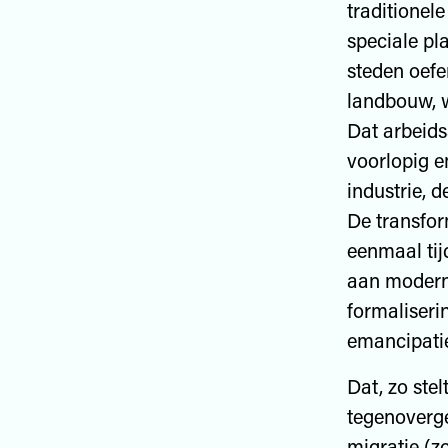
traditionel
speciale pl
steden oefe
landbouw, w
Dat arbeids
voorlopig e
industrie, d
De transfor
eenmaal tij
aan moderni
formaliseri
emancipati
Dat, zo stel
tegenoverge
migratie (zo