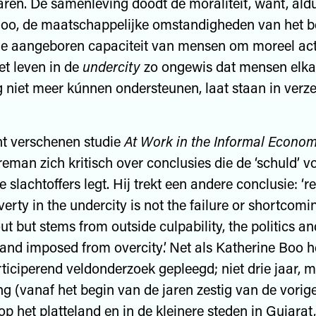
ren. De samenleving doodt de moraliteit, want, ald
Boo, de maatschappelijke omstandigheden van het 
e aangeboren capaciteit van mensen om moreel actie
t leven in de
undercity
zo ongewis dat mensen elka
niet meer kúnnen ondersteunen, laat staan in verz
ent verschenen studie
At Work in the Informal Econom
reman zich kritisch over conclusies die de ‘schuld’ v
e slachtoffers legt. Hij trekt een andere conclusie: ‘
erty in the undercity is not the failure or shortcomi
t but stems from outside culpability, the politics an
 and imposed from overcity’. Net als Katherine Boo h
iciperend veldonderzoek gepleegd; niet drie jaar, 
g (vanaf het begin van de jaren zestig van de vorig
p het platteland en in de kleinere steden in Gujarat,