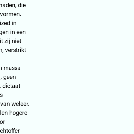
maden, die
 vormen.
ized in
ngen in een
t zij niet
 verstrikt
en massa
, geen
 dictaat
ks
 van weleer.
alen hogere
or
chtoffer