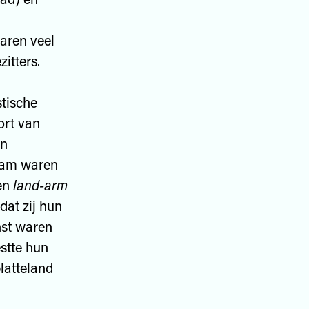
aren veel
itters.
tische
ort van
en
aam waren
ten
land-arm
at zij hun
nst waren
estte hun
platteland