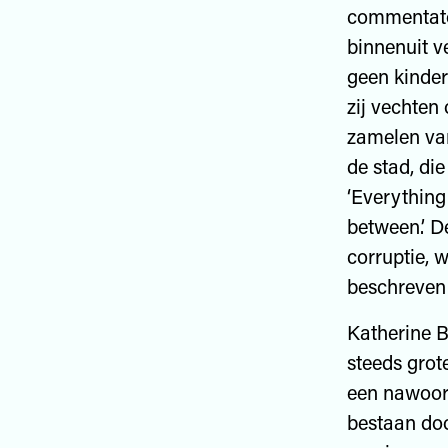
commentator
binnenuit ve
geen kinder
zij vechten
zamelen van
de stad, die
‘Everything 
between.’ De
corruptie, 
beschreven 
Katherine B
steeds grot
een nawoord
bestaan doo