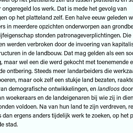
 ongeregeld los werk. Dat is mede het gevolg van
en op het platteland zelf. Een halve eeuw geleden w
rs in meerdere opzichten onderworpen aan grondbez
ijfeigenschap stonden patronageverplichtingen. Die
n werden verbroken door de invoering van kapitalis
ructuren in de landbouw. Dat mag gelden als een so
g, maar wel een die werd gekocht met toenemende 
e ontbering. Steeds meer landarbeiders die werkz
 boeren, maar ook zelf een stukje land bezaten, raak
van demografische ontwikkelingen, en
landloos
doord
n woekeraars en de landeigenaren bij wie zij in die
onden voldoen. Na van hun land te zijn verdreven, r
s dan ergens anders tijdelijk werk te zoeken, op het 
de stad.