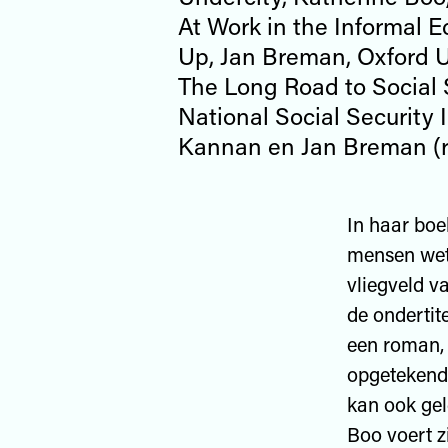
At Work in the Informal 
Up, Jan Breman, Oxford U
The Long Road to Social 
National Social Security I
Kannan en Jan Breman (re
In haar bo
mensen wete
vliegveld v
de ondertit
een roman, 
opgetekend
kan ook gel
Boo voert zi