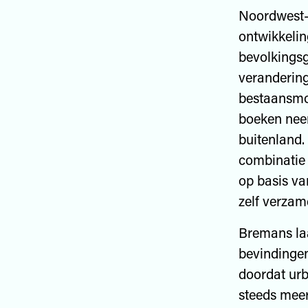
Noordwest-
ontwikkelin
bevolkings
verandering
bestaansmog
boeken nee
buitenland.
combinatie 
op basis va
zelf verzam
Bremans laa
bevindingen
doordat urb
steeds meer