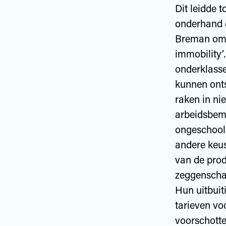
Dit leidde 
onderhand e
Breman omsc
immobility’
.
onderklass
kunnen onts
raken in ni
arbeidsbemi
ongeschoold
andere keus
van de prod
zeggenschap
Hun uitbuit
tarieven vo
voorschotte