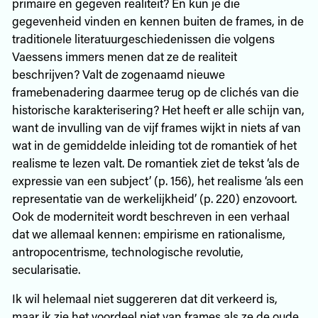
primaire en gegeven realiteit? En kun je die
gegevenheid vinden en kennen buiten de frames, in de
traditionele literatuurgeschiedenissen die volgens
Vaessens immers menen dat ze de realiteit
beschrijven? Valt de zogenaamd nieuwe
framebenadering daarmee terug op de clichés van die
historische karakterisering? Het heeft er alle schijn van,
want de invulling van de vijf frames wijkt in niets af van
wat in de gemiddelde inleiding tot de romantiek of het
realisme te lezen valt. De romantiek ziet de tekst ‘als de
expressie van een subject’ (p. 156), het realisme ‘als een
representatie van de werkelijkheid’ (p. 220) enzovoort.
Ook de moderniteit wordt beschreven in een verhaal
dat we allemaal kennen: empirisme en rationalisme,
antropocentrisme, technologische revolutie,
secularisatie.
Ik wil helemaal niet suggereren dat dit verkeerd is,
maar ik zie het voordeel niet van frames als ze de oude