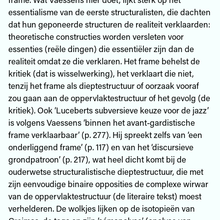
essentialisme van de eerste structuralisten, die dachten
dat hun geponeerde structuren de realiteit verklaarden:
theoretische constructies worden versleten voor
essenties (reële dingen) die essentiëler zijn dan de
realiteit omdat ze die verklaren. Het frame behelst de
kritiek (dat is wisselwerking), het verklaart die niet,
tenzij het frame als dieptestructuur of oorzaak vooraf
zou gaan aan de oppervlaktestructuur of het gevolg (de
kritiek). Ook ‘Luceberts subversieve keuze voor de jazz’
is volgens Vaessens ‘binnen het avant-gardistische
frame verklaarbaar’ (p. 277). Hij spreekt zelfs van ‘een
onderliggend frame’ (p. 117) en van het ‘discursieve
grondpatroon’ (p. 217), wat heel dicht komt bij de
ouderwetse structuralistische dieptestructuur, die met
zijn eenvoudige binaire opposities de complexe wirwar
van de oppervlaktestructuur (de literaire tekst) moest
verhelderen. De wolkjes lijken op de isotopieën van