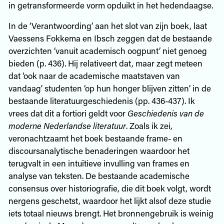
in getransformeerde vorm opduikt in het hedendaagse.
In de ‘Verantwoording’ aan het slot van zijn boek, laat
Vaessens Fokkema en Ibsch zeggen dat de bestaande
overzichten ‘vanuit academisch oogpunt’ niet genoeg
bieden (p. 436). Hij relativeert dat, maar zegt meteen
dat ‘ook naar de academische maatstaven van
vandaag’ studenten ‘op hun honger blijven zitten’ in de
bestaande literatuurgeschiedenis (pp. 436-437). Ik
vrees dat dit a fortiori geldt voor
Geschiedenis van de
moderne Nederlandse literatuur
. Zoals ik zei,
veronachtzaamt het boek bestaande frame- en
discoursanalytische benaderingen waardoor het
terugvalt in een intuïtieve invulling van frames en
analyse van teksten. De bestaande academische
consensus over historiografie, die dit boek volgt, wordt
nergens geschetst, waardoor het lijkt alsof deze studie
iets totaal nieuws brengt. Het bronnengebruik is weinig