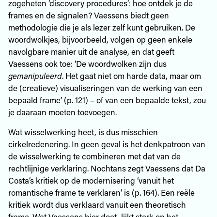
zogeheten ‘discovery procedures’: hoe ontdek je de
frames en de signalen? Vaessens biedt geen
methodologie die je als lezer zelf kunt gebruiken. De
woordwolkjes, bijvoorbeeld, volgen op geen enkele
navolgbare manier uit de analyse, en dat geeft
Vaessens ook toe: ‘De woordwolken zijn dus
gemanipuleerd
. Het gaat niet om harde data, maar om
de (creatieve) visualiseringen van de werking van een
bepaald frame’ (p. 121) – of van een bepaalde tekst, zou
je daaraan moeten toevoegen.
Wat wisselwerking heet, is dus misschien
cirkelredenering. In geen geval is het denkpatroon van
de wisselwerking te combineren met dat van de
rechtlijnige verklaring. Nochtans zegt Vaessens dat Da
Costa’s kritiek op de modernisering ‘vanuit het
romantische frame te verklaren’ is (p. 164). Een reële
kritiek wordt dus verklaard vanuit een theoretisch
frame. Wat Vaessens hier doet, lijkt sterk op het