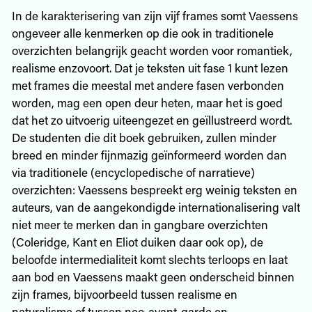
In de karakterisering van zijn vijf frames somt Vaessens
ongeveer alle kenmerken op die ook in traditionele
overzichten belangrijk geacht worden voor romantiek,
realisme enzovoort. Dat je teksten uit fase 1 kunt lezen
met frames die meestal met andere fasen verbonden
worden, mag een open deur heten, maar het is goed
dat het zo uitvoerig uiteengezet en geïllustreerd wordt.
De studenten die dit boek gebruiken, zullen minder
breed en minder fijnmazig geïnformeerd worden dan
via traditionele (encyclopedische of narratieve)
overzichten: Vaessens bespreekt erg weinig teksten en
auteurs, van de aangekondigde internationalisering valt
niet meer te merken dan in gangbare overzichten
(Coleridge, Kant en Eliot duiken daar ook op), de
beloofde intermedialiteit komt slechts terloops en laat
aan bod en Vaessens maakt geen onderscheid binnen
zijn frames, bijvoorbeeld tussen realisme en
naturalisme of tussen neo-avant-garde en