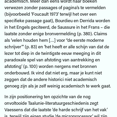
academisch. Meer dan eens wordt naar boeken
verwezen zonder passages of pagina’s te vermelden
(bijvoorbeeld ‘Foucault 1973’ terwijl het over een
specifieke passage gaat), Bourdieu en Derrida worden
in het Engels geciteerd, de Saussure in het Frans – die
laatste zonder enige bronvermelding (p. 380). Claims
als ‘velen houden hem […] voor “de eerste moderne
schrijver”’ (p. 83) en ‘het heeft er alle schijn van dat de
lezer tot diep in de twintigste eeuw meeging in dit
paradoxale spel van afstoting van aantrekking en
afstoting’ (p. 100) worden nergens met bronnen
onderbouwd. Ik vind dat niet erg, maar je kunt niet
zeggen dat de andere historici niet academisch
genoeg zijn als je zelf weinig academisch te werk gaat.
In zijn positionering ten opzichte van de nog
onvoltooide Taalunie-literatuurgeschiedenis zegt
Vaessens dat die laatste ‘de harde schrijf van het vak’
is, terwijl zijn eigen studie ‘de microprocessor’ wil zijn