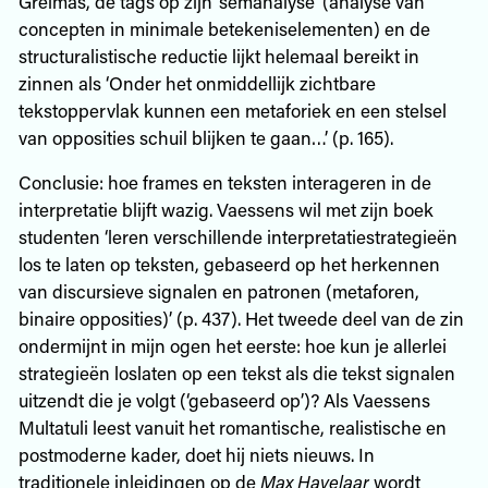
Greimas, de tags op zijn ‘sémanalyse’ (analyse van
concepten in minimale betekeniselementen) en de
structuralistische reductie lijkt helemaal bereikt in
zinnen als ‘Onder het onmiddellijk zichtbare
tekstoppervlak kunnen een metaforiek en een stelsel
van opposities schuil blijken te gaan…’ (p. 165).
Conclusie: hoe frames en teksten interageren in de
interpretatie blijft wazig. Vaessens wil met zijn boek
studenten ‘leren verschillende interpretatiestrategieën
los te laten op teksten, gebaseerd op het herkennen
van discursieve signalen en patronen (metaforen,
binaire opposities)’ (p. 437). Het tweede deel van de zin
ondermijnt in mijn ogen het eerste: hoe kun je allerlei
strategieën loslaten op een tekst als die tekst signalen
uitzendt die je volgt (‘gebaseerd op’)? Als Vaessens
Multatuli leest vanuit het romantische, realistische en
postmoderne kader, doet hij niets nieuws. In
traditionele inleidingen op de
Max Havelaar
wordt