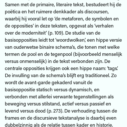
Samen met de primaire, literaire tekst, bestudeert hij de
poëtica en het ruimere denkkader als discoursen,
waarbij hij vooral let op ‘de metaforen, de symbolen en
de opposities’ in deze teksten, opgevat als ‘verhalen
over de moderniteit’ (p. 109). De studie van de
basisopposities leidt tot ‘woordwolken’, een hippe versie
van ouderwetse binaire schema’s, die tonen met welke
termen de pool en de tegenpool (bijvoorbeeld menselijk
versus onmenselijk) in de tekst verbonden zijn. De
centrale opposities krijgen ook een hippe naam: ‘tags’.
De invulling van de schema’s blijft erg traditioneel. Zo
wordt de avant-garde gekaderd vanuit de
basisoppositie statisch versus dynamisch, en
verbonden met allerlei verwante tegenstellingen als
beweging versus stilstand, actief versus passief en
levend versus dood (p. 273). De verhouding tussen de
frames en de discursieve tekstanalyse is daarbij even
dubbelzinnig als de relatie tussen kader en historie.