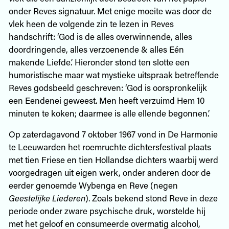
onder Reves signatuur. Met enige moeite was door de
vlek heen de volgende zin te lezen in Reves
handschrift: ‘God is de alles overwinnende, alles
doordringende, alles verzoenende & alles Eén
makende Liefde.’ Hieronder stond ten slotte een
humoristische maar wat mystieke uitspraak betreffende
Reves godsbeeld geschreven: ‘God is oorspronkelijk
een Eendenei geweest. Men heeft verzuimd Hem 10
minuten te koken; daarmee is alle ellende begonnen.’
Op zaterdagavond 7 oktober 1967 vond in De Harmonie
te Leeuwarden het roemruchte dichtersfestival plaats
met tien Friese en tien Hollandse dichters waarbij werd
voorgedragen uit eigen werk, onder anderen door de
eerder genoemde Wybenga en Reve (negen
Geestelijke Liederen
). Zoals bekend stond Reve in deze
periode onder zware psychische druk, worstelde hij
met het geloof en consumeerde overmatig alcohol,