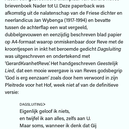
brievenboek Nader tot U. Deze paperback was
afkomstig uit de nalatenschap van de Friese dichter en
neerlandicus Jan Wybenga (1917-1994) en bevatte
tussen de achterflap een wat vergeeld,
dubbelgevouwen en eenzijdig beschreven blad papier
op A4-formaat waarop onmiskenbaar door Reve met de
kroontjespen in inkt het beroemde gedicht
Dagsluiting
was uitgeschreven en ondertekend met
‘GerardKvanhetReve’. Het handgeschreven
Geestelijk
Lied
, dat een mooie weergave is van Reves godsbegrip
‘God is erg eenzaam’ zoals door hem verwoord in zijn
Pleitrede voor het Hof, week niet af van de definitieve
versie:
dagsluiting
>
Eigenlijk geloof ik niets,
en twijfel ik aan alles, zelfs aan U.
Maar soms, wanneer ik denk dat Gij