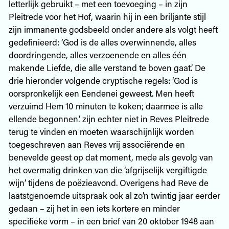
letterlijk gebruikt – met een toevoeging – in zijn
Pleitrede voor het Hof, waarin hij in een briljante stijl
zijn immanente godsbeeld onder andere als volgt heeft
gedefinieerd: ‘God is de alles overwinnende, alles
doordringende, alles verzoenende en alles één
makende Liefde, die alle verstand te boven gaat.’ De
drie hieronder volgende cryptische regels: ‘God is
oorspronkelijk een Eendenei geweest. Men heeft
verzuimd Hem 10 minuten te koken; daarmee is alle
ellende begonnen.’ zijn echter niet in Reves Pleitrede
terug te vinden en moeten waarschijnlijk worden
toegeschreven aan Reves vrij associërende en
benevelde geest op dat moment, mede als gevolg van
het overmatig drinken van die ‘afgrijselijk vergiftigde
wijn’ tijdens de poëzieavond. Overigens had Reve de
laatstgenoemde uitspraak ook al zo’n twintig jaar eerder
gedaan – zij het in een iets kortere en minder
specifieke vorm – in een brief van 20 oktober 1948 aan