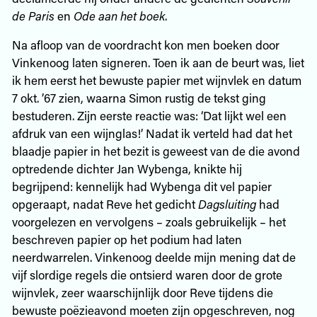
de Paris
en
Ode aan het boek
.
Na afloop van de voordracht kon men boeken door
Vinkenoog laten signeren. Toen ik aan de beurt was, liet
ik hem eerst het bewuste papier met wijnvlek en datum
7 okt. ’67 zien, waarna Simon rustig de tekst ging
bestuderen. Zijn eerste reactie was: ‘Dat lijkt wel een
afdruk van een wijnglas!’ Nadat ik verteld had dat het
blaadje papier in het bezit is geweest van de die avond
optredende dichter Jan Wybenga, knikte hij
begrijpend: kennelijk had Wybenga dit vel papier
opgeraapt, nadat Reve het gedicht
Dagsluiting
had
voorgelezen en vervolgens – zoals gebruikelijk – het
beschreven papier op het podium had laten
neerdwarrelen. Vinkenoog deelde mijn mening dat de
vijf slordige regels die ontsierd waren door de grote
wijnvlek, zeer waarschijnlijk door Reve tijdens die
bewuste poëzieavond moeten zijn opgeschreven, nog