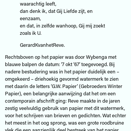
waarachtig leeft,
dan denk ik, dat Gij Liefde zijt, en
eenzaam,
en dat, in zelfde wanhoop, Gij mij zoekt
zoals ik U.
GerardKvanhetReve.
Rechtsboven op het papier was door Wybenga met
blauwe balpen de datum: ‘7 okt ’67’ toegevoegd. Bij
nadere bestudering was in het papier duidelijk een –
omgekeerd – driehoekig gevormd watermerk te zien
met daarin de letters ‘G.W. Papier’ (Gebroeders Winter
Papier), een belangrijke aanwijzing dat het om een
contemporain afschrift ging: Reve maakte in de jaren
zestig veelvuldig gebruik van papier met dit watermerk,
voor het schrijven van brieven en gedichten. Wat echter
het meest in het oog sprong, was een grote roodbruine
vlek die een aanzienlijk deel bestreek van het papier