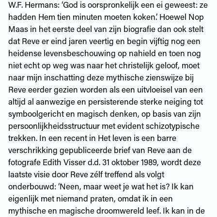
W.F. Hermans: ‘God is oorspronkelijk een ei geweest: ze
hadden Hem tien minuten moeten koken.’ Hoewel Nop
Maas in het eerste deel van zijn biografie dan ook stelt
dat Reve er eind jaren veertig en begin vijftig nog een
heidense levensbeschouwing op nahield en toen nog
niet echt op weg was naar het christelijk geloof, moet
naar mijn inschatting deze mythische zienswijze bij
Reve eerder gezien worden als een uitvloeisel van een
altijd al aanwezige en persisterende sterke neiging tot
symboolgericht en magisch denken, op basis van zijn
persoonlijkheidsstructuur met evident schizotypische
trekken. In een recent in Het leven is een barre
verschrikking gepubliceerde brief van Reve aan de
fotografe Edith Visser d.d. 31 oktober 1989, wordt deze
laatste visie door Reve zélf treffend als volgt
onderbouwd: ‘Neen, maar weet je wat het is? Ik kan
eigenlijk met niemand praten, omdat ik in een
mythische en magische droomwereld leef. Ik kan in de