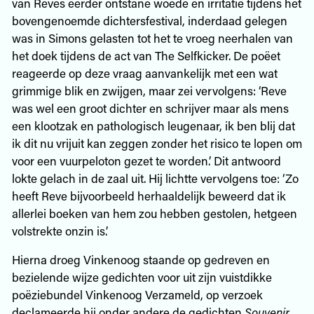
van Reves eerder ontstane woede en irritatie tijdens het
bovengenoemde dichtersfestival, inderdaad gelegen
was in Simons gelasten tot het te vroeg neerhalen van
het doek tijdens de act van The Selfkicker. De poëet
reageerde op deze vraag aanvankelijk met een wat
grimmige blik en zwijgen, maar zei vervolgens: ‘Reve
was wel een groot dichter en schrijver maar als mens
een klootzak en pathologisch leugenaar, ik ben blij dat
ik dit nu vrijuit kan zeggen zonder het risico te lopen om
voor een vuurpeloton gezet te worden.’ Dit antwoord
lokte gelach in de zaal uit. Hij lichtte vervolgens toe: ‘Zo
heeft Reve bijvoorbeeld herhaaldelijk beweerd dat ik
allerlei boeken van hem zou hebben gestolen, hetgeen
volstrekte onzin is.’
Hierna droeg Vinkenoog staande op gedreven en
bezielende wijze gedichten voor uit zijn vuistdikke
poëziebundel Vinkenoog Verzameld, op verzoek
declameerde hij onder andere de gedichten
Souvenir