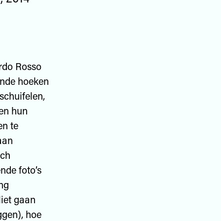
ardo Rosso
lende hoeken
schuifelen,
ken hun
en te
taan
och
nde foto’s
ng
liet gaan
ggen), hoe