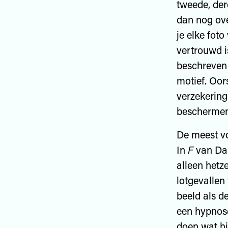
tweede, derd
dan nog over
je elke fot
vertrouwd i
beschreven
motief. Oor
verzekering 
beschermen 
De meest v
In
F
van Dan
alleen hetz
lotgevallen 
beeld als de
een hypnose
doen wat hi