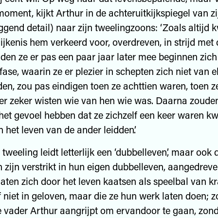
moment, kijkt Arthur in de achteruitkijkspiegel van z
ggend detail) naar zijn tweelingzoons: ‘Zoals altijd 
ijkenis hem verkeerd voor, overdreven, in strijd met 
den ze er pas een paar jaar later mee beginnen zich 
fase, waarin ze er plezier in schepten zich niet van e
en, zou pas eindigen toen ze achttien waren, toen ze
eer zeker wisten wie van hen wie was. Daarna zoude
het gevoel hebben dat ze zichzelf een keer waren kw
n het leven van de ander leidden’.
tweeling leidt letterlijk een ‘dubbelleven’, maar ook
n zijn verstrikt in hun eigen dubbelleven, aangedrev
laten zich door het leven kaatsen als speelbal van k
f niet in geloven, maar die ze hun werk laten doen; z
 vader Arthur aangrijpt om ervandoor te gaan, zond