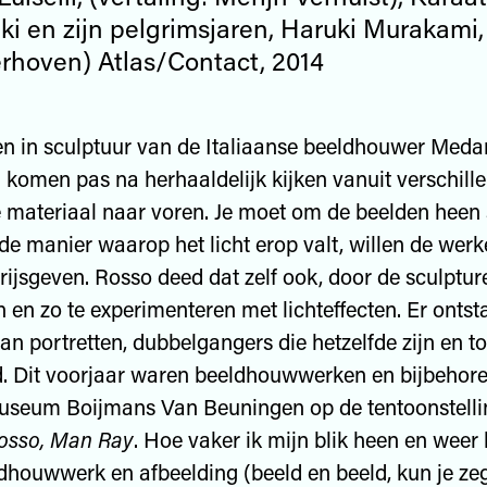
ki en zijn pelgrimsjaren, Haruki Murakami,
erhoven) Atlas/Contact, 2014
en in sculptuur van de Italiaanse beeldhouwer Med
 komen pas na herhaaldelijk kijken vanuit verschil
e materiaal naar voren. Je moet om de beelden heen 
de manier waarop het licht erop valt, willen de wer
ijsgeven. Rosso deed dat zelf ook, door de sculptur
n en zo te experimenteren met lichteffecten. Er onts
van portretten, dubbelgangers die hetzelfde zijn en t
d. Dit voorjaar waren beeldhouwwerken en bijbehore
museum Boijmans Van Beuningen op de tentoonstelli
Rosso, Man Ray
. Hoe vaker ik mijn blik heen en weer 
dhouwwerk en afbeelding (beeld en beeld, kun je ze