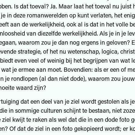
en. Is dat toeval? Ja. Maar laat het toeval nu juist 
e je in deze romanwerelden op kunt verlaten, het eni
eft aan de werkelijkheid, ook al is dat in het volle b
nloosheid van diezelfde werkelijkheid. Als je in je le
egaan, waarom zou je dan nog ergens in geloven? E
vende strategie, of het nu wetenschap, logica, chri
 biedt even veel of weinig bij het begrijpen van wat 
 wat je ermee aan moet. Bovendien: als er een of m
an je rondlopen (al dan niet dode), waarom zou jouw
moeite waard zijn?
tuiging dat een deel van je ziel wordt gestolen als je
 die in sommige culturen schijnt te bestaan, niet zoz
e ziel kwijt te raken als wel dat die in een dode foto
ten? Of dat de ziel in een foto gekopieerd wordt; er 