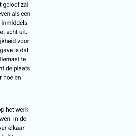
 geloof zal
leven als een
n inmiddels
t echt uit.
jkheid voor
rgave is dat
allemaal te
mt de plaats
ar hoe en
op het werk
wen. In de
er elkaar