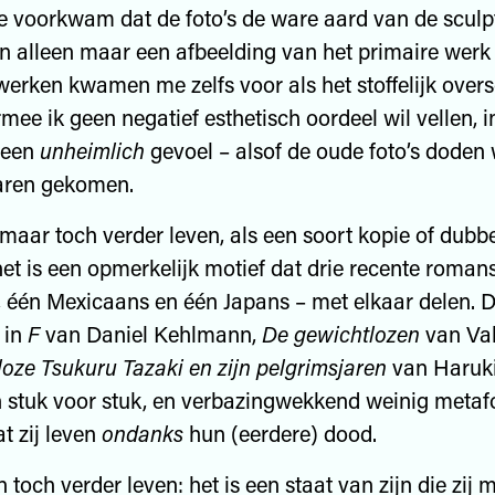
 voorkwam dat de foto’s de ware aard van de sculp
an alleen maar een afbeelding van het primaire werk t
rken kwamen me zelfs voor als het stoffelijk over
rmee ik geen negatief esthetisch oordeel wil vellen, i
 een
unheimlich
gevoel – alsof de oude foto’s doden
waren gekomen.
aar toch verder leven, als een soort kopie of dubb
 het is een opmerkelijk motief dat drie recente roman
, één Mexicaans en één Japans – met elkaar delen. 
 in
F
van Daniel Kehlmann,
De gewichtlozen
van Vale
loze Tsukuru Tazaki en zijn pelgrimsjaren
van Haruk
stuk voor stuk, en verbazingwekkend weinig metafo
t zij leven
ondanks
hun (eerdere) dood.
 toch verder leven: het is een staat van zijn die zij 