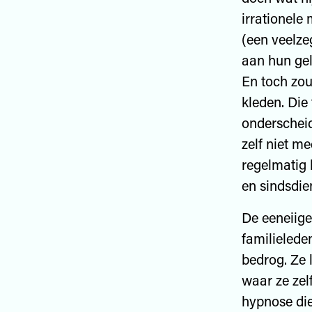
irrationele 
(een veelze
aan hun gel
En toch zou
kleden. Die 
onderscheid
zelf niet m
regelmatig 
en sindsdie
De eeneiige 
familielede
bedrog. Ze 
waar ze zel
hypnose die