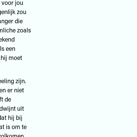
r voor jou
genlijk zou
anger die
mliche zoals
bekend
ls een
 hij moet
ling zijn.
n er niet
ft de
dwijnt uit
t hij bij
t is om te
 volkomen