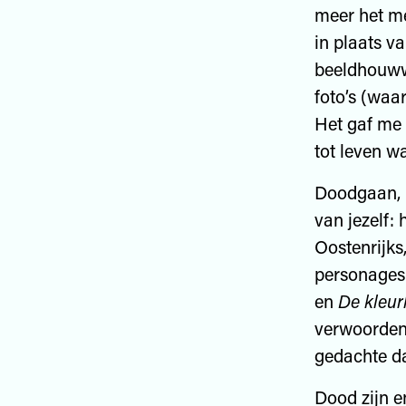
meer het me
in plaats v
beeldhouwwe
foto’s (waa
Het gaf me
tot leven 
Doodgaan, m
van jezelf:
Oostenrijks
personages
en
De kleur
verwoorden 
gedachte da
Dood zijn en