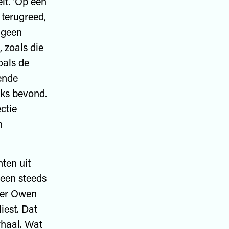
lt. ‘Op een
 terugreed,
 geen
 zoals die
oals de
kende
jks bevond.
ctie
n
ten uit
 een steeds
hter Owen
iest. Dat
rhaal. Wat