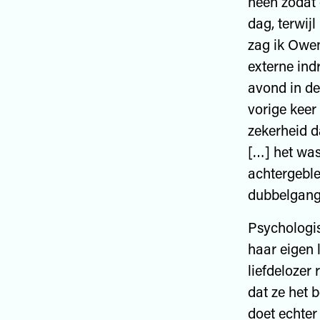
heen zodat o
dag, terwijl
zag ik Owen
externe ind
avond in de
vorige keer
zekerheid d
[…] het was
achtergeble
dubbelgang
Psychologis
haar eigen 
liefdelozer 
dat ze het 
doet echter