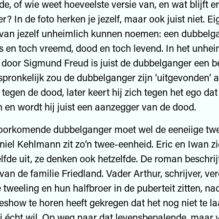
e, of wie weet hoeveelste versie van, en wat blijft e
? In de foto herken je jezelf, maar ook juist niet. Ei
o van jezelf unheimlich kunnen noemen: een dubbelg
s en toch vreemd, dood en toch levend. In het unhei
 door Sigmund Freud is juist de dubbelganger een 
spronkelijk zou de dubbelganger zijn ‘uitgevonden’ a
tegen de dood, later keert hij zich tegen het ego dat
en wordt hij juist een aanzegger van de dood.
oorkomende dubbelganger moet wel de eeneiige twee
iel Kehlmann zit zo’n twee-eenheid. Eric en Iwan zie
elfde uit, ze denken ook hetzelfde. De roman beschrij
van de familie Friedland. Vader Arthur, schrijver, ver
 tweeling en hun halfbroer in de puberteit zitten, nada
show te horen heeft gekregen dat het nog niet te laa
j écht wil. Op weg naar dat levensbepalende, maar