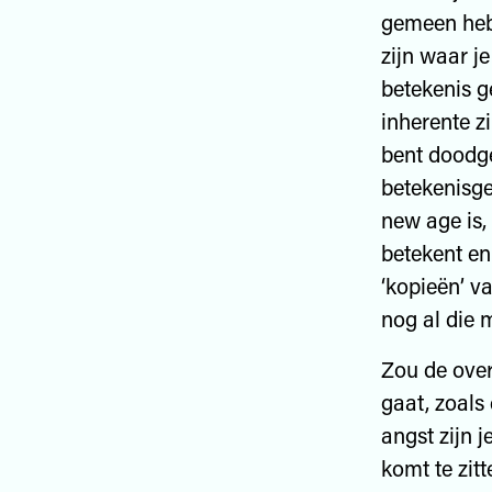
gemeen hebb
zijn waar j
betekenis ge
inherente zi
bent doodg
betekenisge
new age is,
betekent en
‘kopieën’ v
nog al die 
Zou de over
gaat, zoals
angst zijn j
komt te zit