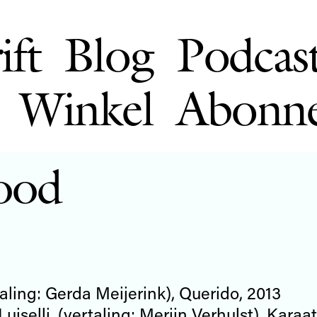
ift
Blog
Podcas
Winkel
Abonn
ood
aling: Gerda Meijerink), Querido, 2013
uiselli, (vertaling: Merijn Verhulst), Karaat