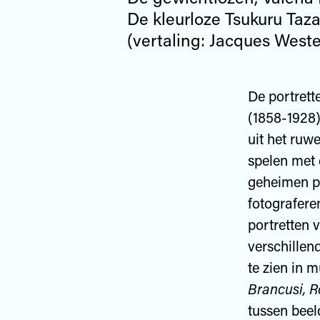
De kleurloze Tsukuru Taza
(vertaling: Jacques West
De portrett
(1858-1928)
uit het ruw
spelen met 
geheimen pr
fotografere
portretten 
verschillen
te zien in 
Brancusi, 
tussen beel