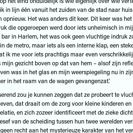
p het eind onduidelijk is wie eigenlijk over wie verte
 ik in lijn één vanuit het zuiden van de stad naar huis
 opnieuw. Het was anders dit keer. Dit keer was het
ruk die opgeroepen werd door iets unheimisch in mij,
 bar in Harlem, het was ook geen vluchtige indruk z
 in de metro, maar iets als een interne klap, een ste
at ik me voor iets prachtigs maar even verschrikkeli
 mijn gezicht boven op dat van hem – alsof zijn refle
ven was in het glas en mijn weerspiegeling nu in zij
er in het raam van de wagen gevangenzat.’
erend zou je kunnen zeggen dat ze probeert te vluch
leven, dat draait om de zorg voor kleine kinderen en
relatie, en zich zozeer identificeert met de zieke dic
besef van de scheiding tussen hun twee werelden verl
 geen recht aan het mysterieuze karakter van het ve