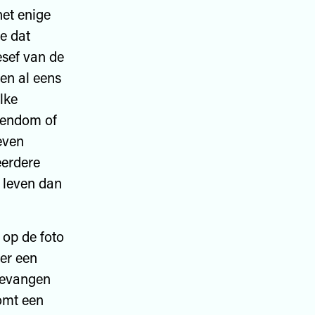
het enige
ge dat
esef van de
ven al eens
lke
stendom of
leven
eerdere
 leven dan
 op de foto
eer een
 gevangen
komt een