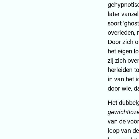
gehypnotise
later vanzel
soort ‘ghost
overleden, m
Door zich o
het eigen lo
zij zich ov
herleiden to
in van het 
door wie, da
Het dubbelg
gewichtloz
van de voor
loop van de