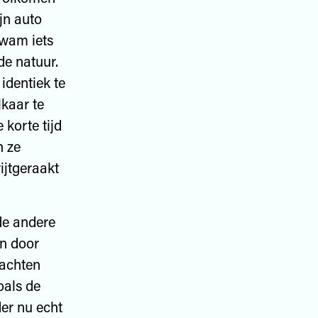
ijn auto
kwam iets
de natuur.
identiek te
lkaar te
 korte tijd
n ze
ijtgeraakt
 de andere
en door
rachten
oals de
er nu echt