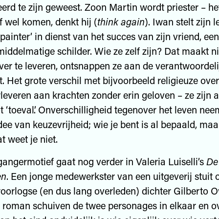
erd te zijn geweest. Zoon Martin wordt priester – het
f wel komen, denkt hij (
think again
). Iwan stelt zijn 
painter’ in dienst van het succes van zijn vriend, ee
iddelmatige schilder. Wie ze zelf zijn? Dat maakt nie
ver te leveren, ontsnappen ze aan de verantwoordeli
t. Het grote verschil met bijvoorbeeld religieuze ove
erleveren aan krachten zonder erin geloven – ze zijn 
t ‘toeval’. Onverschilligheid tegenover het leven nee
idee van keuzevrijheid; wie je bent is al bepaald, ma
t weet je niet.
angermotief gaat nog verder in Valeria Luiselli’s
De
en
. Een jonge medewerkster van een uitgeverij stuit 
oorlogse (en dus lang overleden) dichter Gilberto O
 roman schuiven de twee personages in elkaar en ov