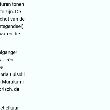
turen tonen
e zijn. De
schot van de
ntegendeel).
 waren die
elganger
s – één
De
ria Luiselli
i Murakami
risch, de
met elkaar