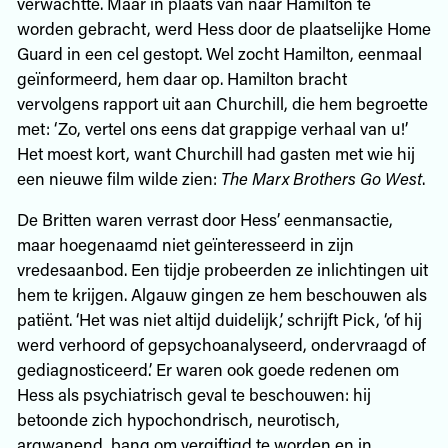
verwachtte. Maar in plaats van naar Hamilton te
worden gebracht, werd Hess door de plaatselijke Home
Guard in een cel gestopt. Wel zocht Hamilton, eenmaal
geïnformeerd, hem daar op. Hamilton bracht
vervolgens rapport uit aan Churchill, die hem begroette
met: ‘Zo, vertel ons eens dat grappige verhaal van u!’
Het moest kort, want Churchill had gasten met wie hij
een nieuwe film wilde zien:
The Marx Brothers Go West
.
De Britten waren verrast door Hess’ eenmansactie,
maar hoegenaamd niet geïnteresseerd in zijn
vredesaanbod. Een tijdje probeerden ze inlichtingen uit
hem te krijgen. Algauw gingen ze hem beschouwen als
patiënt. ‘Het was niet altijd duidelijk,’ schrijft Pick, ‘of hij
werd verhoord of gepsychoanalyseerd, ondervraagd of
gediagnosticeerd.’ Er waren ook goede redenen om
Hess als psychiatrisch geval te beschouwen: hij
betoonde zich hypochondrisch, neurotisch,
argwanend, bang om vergiftigd te worden en in