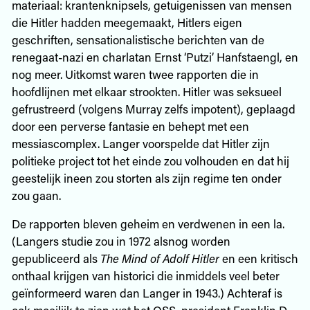
materiaal: krantenknipsels, getuigenissen van mensen
die Hitler hadden meegemaakt, Hitlers eigen
geschriften, sensationalistische berichten van de
renegaat-nazi en charlatan Ernst ‘Putzi’ Hanfstaengl, en
nog meer. Uitkomst waren twee rapporten die in
hoofdlijnen met elkaar strookten. Hitler was seksueel
gefrustreerd (volgens Murray zelfs impotent), geplaagd
door een perverse fantasie en behept met een
messiascomplex. Langer voorspelde dat Hitler zijn
politieke project tot het einde zou volhouden en dat hij
geestelijk ineen zou storten als zijn regime ten onder
zou gaan.
De rapporten bleven geheim en verdwenen in een la.
(Langers studie zou in 1972 alsnog worden
gepubliceerd als
The Mind of Adolf Hitler
en een kritisch
onthaal krijgen van historici die inmiddels veel beter
geïnformeerd waren dan Langer in 1943.) Achteraf is
ook moeilijk te zien wat het OSS, president Franklin D.