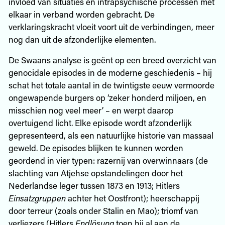
invloed van situaties én intrapsychische processen met
elkaar in verband worden gebracht. De
verklaringskracht vloeit voort uit de verbindingen, meer
nog dan uit de afzonderlijke elementen.
De Swaans analyse is geënt op een breed overzicht van
genocidale episodes in de moderne geschiedenis – hij
schat het totale aantal in de twintigste eeuw vermoorde
ongewapende burgers op ‘zeker honderd miljoen, en
misschien nog veel meer’ – en werpt daarop
overtuigend licht. Elke episode wordt afzonderlijk
gepresenteerd, als een natuurlijke historie van massaal
geweld. De episodes blijken te kunnen worden
geordend in vier typen: razernij van overwinnaars (de
slachting van Atjehse opstandelingen door het
Nederlandse leger tussen 1873 en 1913; Hitlers
Einsatzgruppen
achter het Oostfront); heerschappij
door terreur (zoals onder Stalin en Mao); triomf van
verliezers (Hitlers
Endlösung
toen hij al aan de