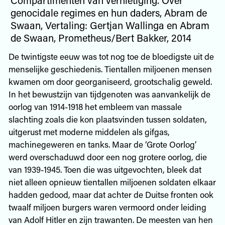
genocidale regimes en hun daders, Abram de
Swaan, Vertaling: Gertjan Wallinga en Abram
de Swaan, Prometheus/Bert Bakker, 2014
De twintigste eeuw was tot nog toe de bloedigste uit de
menselijke geschiedenis. Tientallen miljoenen mensen
kwamen om door georganiseerd, grootschalig geweld.
In het bewustzijn van tijdgenoten was aanvankelijk de
oorlog van 1914-1918 het embleem van massale
slachting zoals die kon plaatsvinden tussen soldaten,
uitgerust met moderne middelen als gifgas,
machinegeweren en tanks. Maar de ‘Grote Oorlog’
werd overschaduwd door een nog grotere oorlog, die
van 1939-1945. Toen die was uitgevochten, bleek dat
niet alleen opnieuw tientallen miljoenen soldaten elkaar
hadden gedood, maar dat achter de Duitse fronten ook
twaalf miljoen burgers waren vermoord onder leiding
van Adolf Hitler en zijn trawanten. De meesten van hen