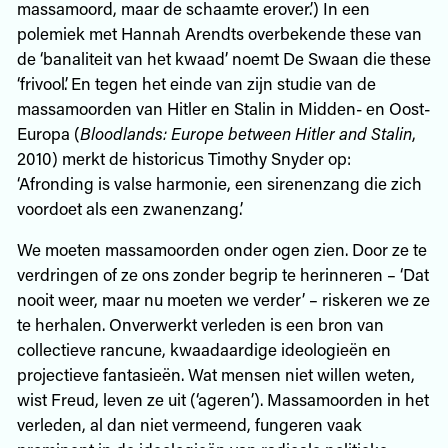
massamoord, maar de schaamte erover.’) In een
polemiek met Hannah Arendts overbekende these van
de ‘banaliteit van het kwaad’ noemt De Swaan die these
‘frivool’. En tegen het einde van zijn studie van de
massamoorden van Hitler en Stalin in Midden- en Oost-
Europa (
Bloodlands: Europe between Hitler and Stalin
,
2010) merkt de historicus Timothy Snyder op:
‘Afronding is valse harmonie, een sirenenzang die zich
voordoet als een zwanenzang.’
We moeten massamoorden onder ogen zien. Door ze te
verdringen of ze ons zonder begrip te herinneren – ‘Dat
nooit weer, maar nu moeten we verder’ – riskeren we ze
te herhalen. Onverwerkt verleden is een bron van
collectieve rancune, kwaadaardige ideologieën en
projectieve fantasieën. Wat mensen niet willen weten,
wist Freud, leven ze uit (‘ageren’). Massamoorden in het
verleden, al dan niet vermeend, fungeren vaak