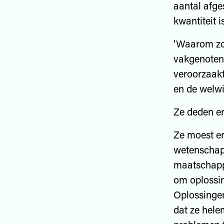
aantal afges
kwantiteit i
‘Waarom zo
vakgenoten 
veroorzaakt
en de welwi
Ze deden er
Ze moest er
wetenschap
maatschappel
om oplossi
Oplossingen
dat ze hele