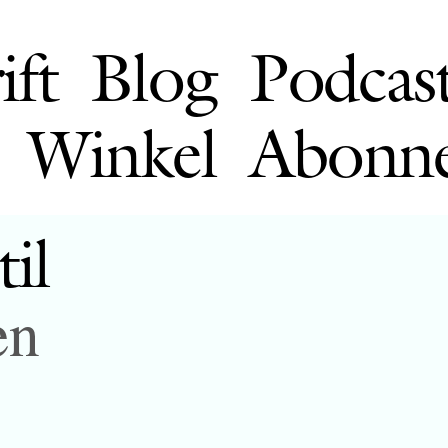
ift
Blog
Podcas
Winkel
Abonn
til
en