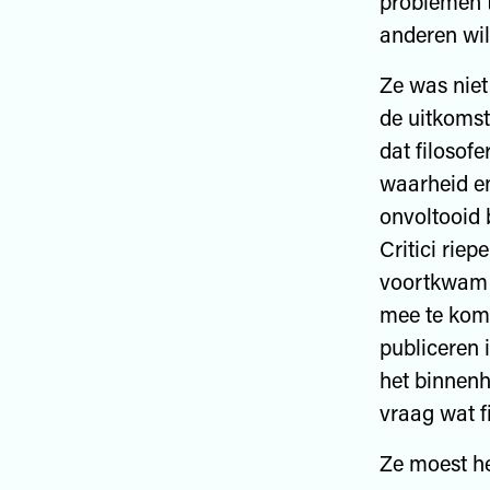
problemen t
anderen wil
Ze was niet
de uitkomst
dat filosof
waarheid en
onvoltooid 
Critici rie
voortkwam 
mee te kome
publiceren 
het binnenh
vraag wat f
Ze moest he