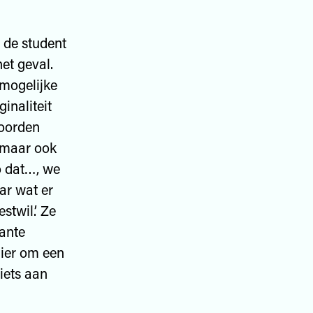
n de student
et geval.
 mogelijke
ginaliteit
woorden
 maar ook
o dat…, we
ar wat er
stwil.’ Ze
ante
hier om een
iets aan