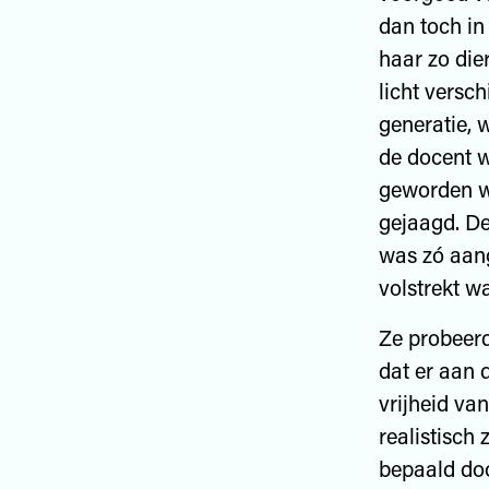
dan toch in
haar zo die
licht versc
generatie, 
de docent w
geworden w
gejaagd. De
was zó aang
volstrekt w
Ze probeerd
dat er aan d
vrijheid va
realistisch
bepaald doo