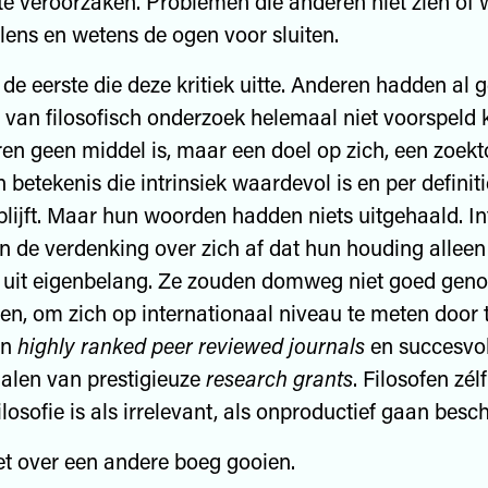
e veróórzaken. Problemen die anderen niet zien of 
lens en wetens de ogen voor sluiten.
 de eerste die deze kritiek uitte. Anderen hadden al 
 van filosofisch onderzoek helemaal niet voorspeld
eren geen middel is, maar een doel op zich, een zoek
 betekenis die intrinsiek waardevol is en per definiti
blijft. Maar hun woorden hadden niets uitgehaald. In
pen de verdenking over zich af dat hun houding allee
uit eigenbelang. Ze zouden domweg niet goed geno
n, om zich op internationaal niveau te meten door 
in
highly ranked peer reviewed journals
en succesvol 
alen van prestigieuze
research grants
. Filosofen zé
ilosofie is als irrelevant, als onproductief gaan bes
t over een andere boeg gooien.