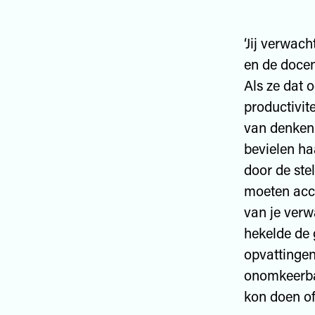
‘Jij verwach
en de docen
Als ze dat o
productivite
van denken 
bevielen ha
door de ste
moeten acc
van je verw
hekelde de
opvattingen
onomkeerbar
kon doen of