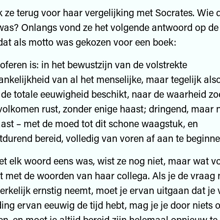
 ze terug voor haar vergelijking met Socrates. Wie 
 was? Onlangs vond ze het volgende antwoord op de
s, dat als motto was gekozen voor een boek:
soferen is: in het bewustzijn van de volstrekte
ankelijkheid van al het menselijke, maar tegelijk also
 de totale eeuwigheid beschikt, naar de waarheid z
 volkomen rust, zonder enige haast; dringend, maar 
ast – met de moed tot dit schone waagstuk, en
tdurend bereid, volledig van voren af aan te beginne
et elk woord eens was, wist ze nog niet, maar wat 
t met de woorden van haar collega. Als je de vraag 
rkelijk ernstig neemt, moet je ervan uitgaan dat je 
ng ervan eeuwig de tijd hebt, mag je je door niets 
en, en moet je altijd bereid zijn helemaal opnieuw te