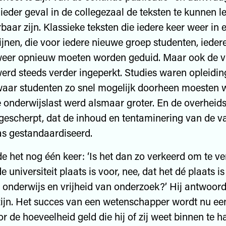
 ieder geval in de collegezaal de teksten te kunnen l
rbaar zijn. Klassieke teksten die iedere keer weer in
hijnen, die voor iedere nieuwe groep studenten, iede
weer opnieuw moeten worden geduid. Maar ook de vr
erd steeds verder ingeperkt. Studies waren opleidi
aar studenten zo snel mogelijk doorheen moesten 
 onderwijslast werd alsmaar groter. En de overheid
escherpt, dat de inhoud en tentaminering van de v
as gestandaardiseerd.
e het nog één keer: ‘Is het dan zo verkeerd om te v
e universiteit plaats is voor, nee, dat het dé plaats is
n onderwijs en vrijheid van onderzoek?’ Hij antwoord
 zijn. Het succes van een wetenschapper wordt nu e
r de hoeveelheid geld die hij of zij weet binnen te h