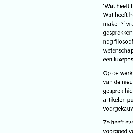
‘Wat heeft 
Wat heeft h
maken?’ vro
gesprekken
nog filosoo
wetenschap 
een luxeposi
Op de werkv
van de nieu
gesprek hie
artikelen p
voorgekauw
Ze heeft e
voorgoed ve