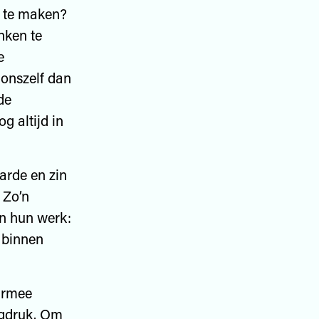
e te maken?
nken te
e
onszelf dan
de
g altijd in
arde en zin
 Zo’n
an hun werk:
n binnen
armee
agdruk. Om