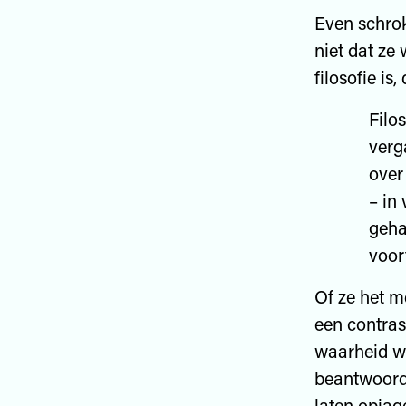
Even schrok
niet dat ze
filosofie i
Filo
verg
over
– in
geha
voor
Of ze het m
een contras
waarheid we
beantwoordi
laten opjag