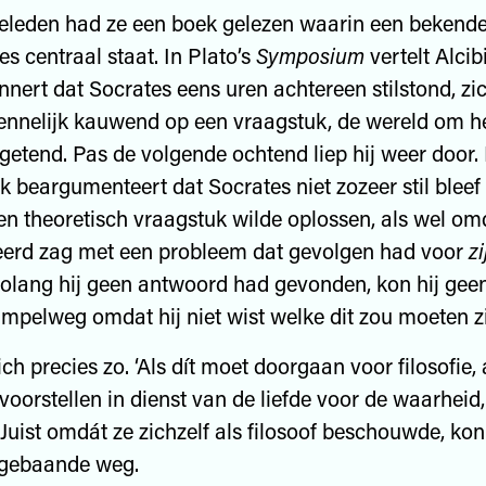
eleden had ze een boek gelezen waarin een bekend
es centraal staat. In Plato’s
Symposium
vertelt Alci
rinnert dat Socrates eens uren achtereen stilstond, zi
kennelijk kauwend op een vraagstuk, de wereld om 
rgetend. Pas de volgende ochtend liep hij weer door.
k beargumenteert dat Socrates niet zozeer stil bleef
en theoretisch vraagstuk wilde oplossen, als wel omd
eerd zag met een probleem dat gevolgen had voor
z
Zolang hij geen antwoord had gevonden, kon hij gee
simpelweg omdat hij niet wist welke dit zou moeten zi
ich precies zo. ‘Als dít moet doorgaan voor filosofie, 
voorstellen in dienst van de liefde voor de waarheid,
’ Juist omdát ze zichzelf als filosoof beschouwde, kon
 gebaande weg.