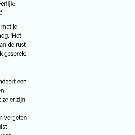
erlijk:
’
met je
nog. ‘Het
an de rust
k gesprek.’
endeert een
en
 ze er zijn
.
n vergeten
ist