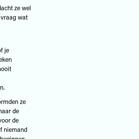
dacht ze wel
 vraag wat
f je
oeken
nooit
n.
vormden ze
naar de
voor de
of niemand
 beginnen.