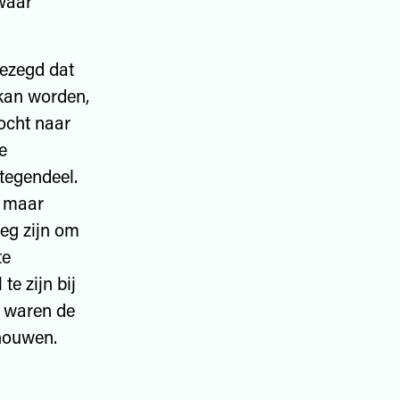
waar
gezegd dat
 kan worden,
tocht naar
e
tegendeel.
n maar
eg zijn om
te
te zijn bij
lf waren de
chouwen.