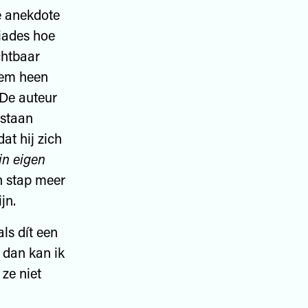
e anekdote
biades hoe
chtbaar
hem heen
 De auteur
 staan
at hij zich
ijn eigen
n stap meer
jn.
als dít een
 dan kan ik
 ze niet