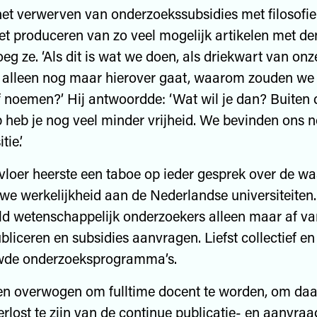
het verwerven van onderzoekssubsidies met filosofi
et produceren van zo veel mogelijk artikelen met de
eg ze. ‘Als dit is wat we doen, als driekwart van onz
 alleen nog maar hierover gaat, waarom zouden we 
f noemen?’ Hij antwoordde: ‘Wat wil je dan? Buiten 
heb je nog veel minder vrijheid. We bevinden ons no
tie.’
loer heerste een taboe op ieder gesprek over de wa
we werkelijkheid aan de Nederlandse universiteiten.
ld wetenschappelijk onderzoekers alleen maar af v
ubliceren en subsidies aanvragen. Liefst collectief e
de onderzoeksprogramma’s.
ven overwogen om fulltime docent te worden, om da
rlost te zijn van de continue publicatie- en aanvra