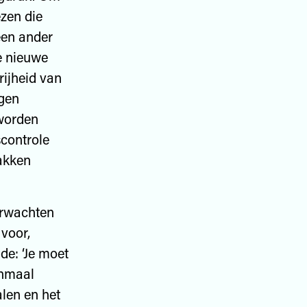
ezen die
 een ander
re nieuwe
ijheid van
ngen
worden
scontrole
akken
erwachten
 voor,
de: ‘Je moet
enmaal
alen en het