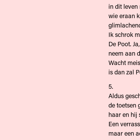
in dit leven
wie eraan k
glimlachen
Ik schrok m
De Poot. Ja
neem aan da
Wacht meisj
is dan zal P
5.
Aldus gesch
de toetsen 
haar en hij
Een verrassi
maar een ac