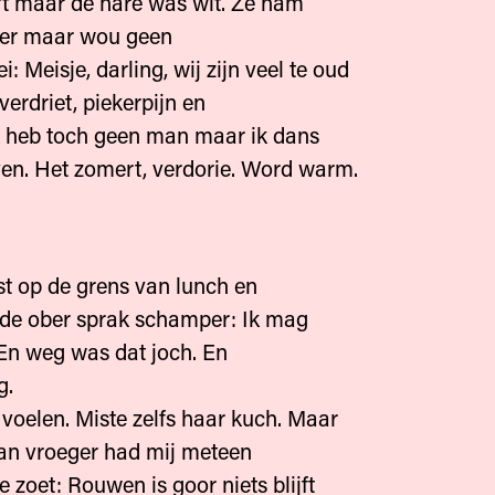
t maar de hare was wit. Ze nam
ner maar wou geen
ei: Meisje, darling, wij zijn veel te oud
verdriet, piekerpijn en
k heb toch geen man maar ik dans
ven. Het zomert, verdorie. Word warm.
st op de grens van lunch en
 de ober sprak schamper: Ik mag
. En weg was dat joch. En
g.
 voelen. Miste zelfs haar kuch. Maar
an vroeger had mij meteen
e zoet: Rouwen is goor niets blijft