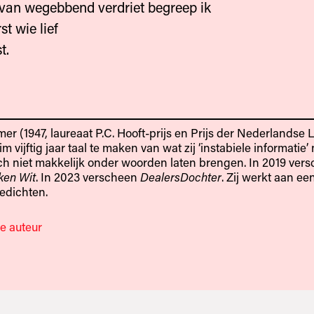
 van wegebbend verdriet begreep ik
st wie lief
t.
mer (1947, laureaat P.C. Hooft-prijs en Prijs der Nederlandse 
im vijftig jaar taal te maken van wat zij ‘instabiele informatie’
ch niet makkelijk onder woorden laten brengen. In 2019 ver
ken Wit
. In 2023 verscheen
DealersDochter
. Zij werkt aan e
edichten.
e auteur