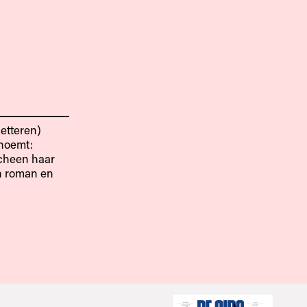
Letteren)
 noemt:
scheen haar
en roman en