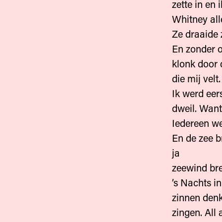
zette in en
Whitney all
Ze draaide 
En zonder 
klonk door 
die mij velt.
Ik werd eer
dweil. Want
Iedereen we
En de zee b
ja
zeewind bre
’s Nachts i
zinnen denk
zingen. All