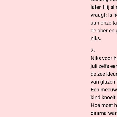
later. Hij s
vraagt: Is h
aan onze taf
de ober en 
niks.
2.
Niks voor h
juli zelfs e
de zee kleur
van glazen 
Een meeuw t
kind knoeit
Hoe moet h
daarna want