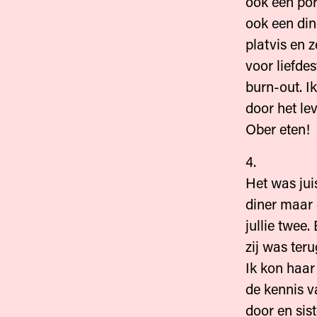
ook een por
ook een di
platvis en z
voor liefdes
burn-out. I
door het le
Ober eten!
4.
Het was jui
diner maar
jullie twee
zij was teru
Ik kon haar
de kennis v
door en sist