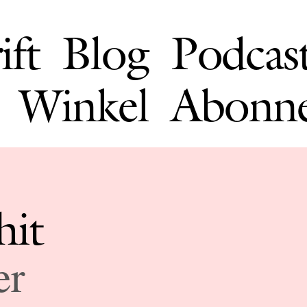
ift
Blog
Podcas
Winkel
Abonn
hit
er