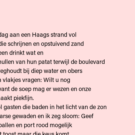
dag aan een Haags strand vol
ie schrijnen en opstuivend zand
een drinkt wat en
ullen van hun patat terwijl de boulevard
weghoudt bij diep water en obers
n vlakjes vragen: Wilt u nog
 want de soep mag er wezen en onze
aakt piekfijn.
ol gasten die baden in het licht van de zon
arse gewaden en ik zeg sloom: Geef
ballen en port rood mogelijk
 toost maar die keus komt