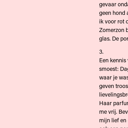
gevaar ond
geen hond a
ik voor rot 
Zomerzon b
glas. De por
3.
Een kennis 
smoest: Dag,
waar je was
geven troos
lievelingsb
Haar parfu
me vrij. B
mijn lief e