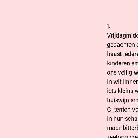
1.
Vrijdagmid
gedachten d
haast ieder
kinderen sm
ons veilig 
in wit linne
iets kleins
huiswijn sm
O, tenten v
in hun scha
maar bitter
zeetong met