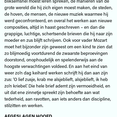
bliksemsnel moest leren spreken, de manieren van de
grote wereld die hij zich eigen moest maken, de steden,
de hoven, de mensen, de nieuwe muziek waarmee hij
werd geconfronteerd, en overal het werken aan nieuwe
composities, altijd in haast geschreven – en dan die
grappige, luchtige, schertsende brieven die hij naar zijn
moeder en zus blijft schrijven. Ook voor vader Mozart
moet het bijzonder zijn geweest om een kind te zien dat
zo blijmoedig voortdurend de zwaarste beproevingen
doorstond, onophoudelijk en spelenderwijs aan de
hoogste verwachtingen voldeed. En aan het eind van
weer zo’n dag keihard werken schrijft hij dan aan zijn
zus: ‘O lief zusje, krab me alsjeblieft, alsjeblieft, ik heb
zo’n kriebel.’ Die hele brief ademt zijn vermoeidheid, en
uit dat ene zinnetje spreekt zijn behoefte aan wat
tederheid, aan ravotten, aan iets anders dan discipline,
stilzitten en werken.
AFGESLAGEN HOOFD