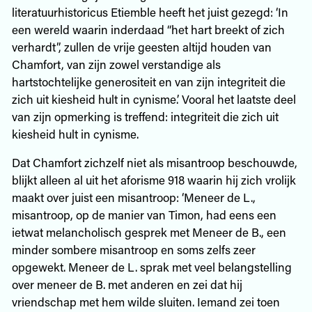
literatuurhistoricus Etiemble heeft het juist gezegd: ‘In
een wereld waarin inderdaad “het hart breekt of zich
verhardt”, zullen de vrije geesten altijd houden van
Chamfort, van zijn zowel verstandige als
hartstochtelijke generositeit en van zijn integriteit die
zich uit kiesheid hult in cynisme.’ Vooral het laatste deel
van zijn opmerking is treffend: integriteit die zich uit
kiesheid hult in cynisme.
Dat Chamfort zichzelf niet als misantroop beschouwde,
blijkt alleen al uit het aforisme 918 waarin hij zich vrolijk
maakt over juist een misantroop: ‘Meneer de L.,
misantroop, op de manier van Timon, had eens een
ietwat melancholisch gesprek met Meneer de B., een
minder sombere misantroop en soms zelfs zeer
opgewekt. Meneer de L. sprak met veel belangstelling
over meneer de B. met anderen en zei dat hij
vriendschap met hem wilde sluiten. Iemand zei toen