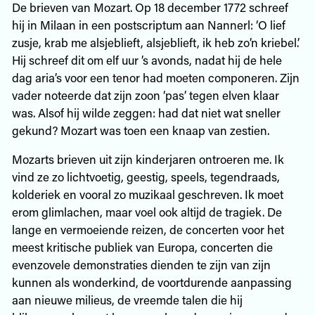
De brieven van Mozart. Op 18 december 1772 schreef
hij in Milaan in een postscriptum aan Nannerl: ‘O lief
zusje, krab me alsjeblieft, alsjeblieft, ik heb zo’n kriebel.’
Hij schreef dit om elf uur ’s avonds, nadat hij de hele
dag aria’s voor een tenor had moeten componeren. Zijn
vader noteerde dat zijn zoon ‘pas’ tegen elven klaar
was. Alsof hij wilde zeggen: had dat niet wat sneller
gekund? Mozart was toen een knaap van zestien.
Mozarts brieven uit zijn kinderjaren ontroeren me. Ik
vind ze zo lichtvoetig, geestig, speels, tegendraads,
kolderiek en vooral zo muzikaal geschreven. Ik moet
erom glimlachen, maar voel ook altijd de tragiek. De
lange en vermoeiende reizen, de concerten voor het
meest kritische publiek van Europa, concerten die
evenzovele demonstraties dienden te zijn van zijn
kunnen als wonderkind, de voortdurende aanpassing
aan nieuwe milieus, de vreemde talen die hij