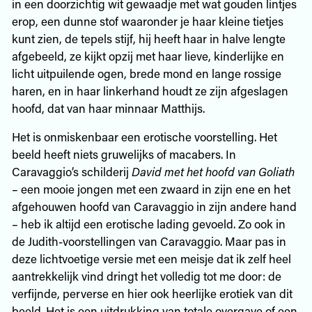
in een doorzichtig wit gewaadje met wat gouden lintjes
erop, een dunne stof waaronder je haar kleine tietjes
kunt zien, de tepels stijf, hij heeft haar in halve lengte
afgebeeld, ze kijkt opzij met haar lieve, kinderlijke en
licht uitpuilende ogen, brede mond en lange rossige
haren, en in haar linkerhand houdt ze zijn afgeslagen
hoofd, dat van haar minnaar Matthijs.
Het is onmiskenbaar een erotische voorstelling. Het
beeld heeft niets gruwelijks of macabers. In
Caravaggio’s schilderij
David
met
het
hoofd
van
Goliath
– een mooie jongen met een zwaard in zijn ene en het
afgehouwen hoofd van Caravaggio in zijn andere hand
– heb ik altijd een erotische lading gevoeld. Zo ook in
de Judith-voorstellingen van Caravaggio. Maar pas in
deze lichtvoetige versie met een meisje dat ik zelf heel
aantrekkelijk vind dringt het volledig tot me door: de
verfijnde, perverse en hier ook heerlijke erotiek van dit
beeld. Het is een uitdrukking van totale overgave of een