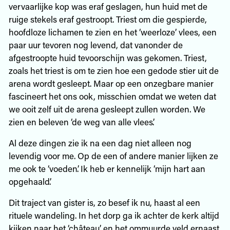
vervaarlijke kop was eraf geslagen, hun huid met de
ruige stekels eraf gestroopt. Triest om die gespierde,
hoofdloze lichamen te zien en het ‘weerloze’ vlees, een
paar uur tevoren nog levend, dat vanonder de
afgestroopte huid tevoorschijn was gekomen. Triest,
zoals het triest is om te zien hoe een gedode stier uit de
arena wordt gesleept. Maar op een onzegbare manier
fascineert het ons ook, misschien omdat we weten dat
we ooit zelf uit de arena gesleept zullen worden. We
zien en beleven ‘de weg van alle vlees’.
Al deze dingen zie ik na een dag niet alleen nog
levendig voor me. Op de een of andere manier lijken ze
me ook te ‘voeden’. Ik heb er kennelijk ‘mijn hart aan
opgehaald’.
Dit traject van gister is, zo besef ik nu, haast al een
rituele wandeling. In het dorp ga ik achter de kerk altijd
kijken naar het ‘château’ en het ommuurde veld ernaast