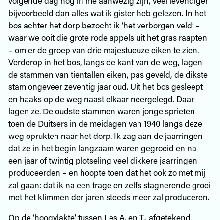
volgende dag nog in me aanwezig zijn, veel levendiger
bijvoorbeeld dan alles wat ik gister heb gelezen. In het
bos achter het dorp bezocht ik ‘het verborgen veld’ –
waar we ooit die grote rode appels uit het gras raapten
– om er de groep van drie majestueuze eiken te zien.
Verderop in het bos, langs de kant van de weg, lagen
de stammen van tientallen eiken, pas geveld, de dikste
stam ongeveer zeventig jaar oud. Uit het bos gesleept
en haaks op de weg naast elkaar neergelegd. Daar
lagen ze. De oudste stammen waren jonge sprieten
toen de Duitsers in de meidagen van 1940 langs deze
weg oprukten naar het dorp. Ik zag aan de jaarringen
dat ze in het begin langzaam waren gegroeid en na
een jaar of twintig plotseling veel dikkere jaarringen
produceerden – en hoopte toen dat het ook zo met mij
zal gaan: dat ik na een trage en zelfs stagnerende groei
met het klimmen der jaren steeds meer zal produceren.
Op de ‘hoogvlakte’ tussen Les A. en T., afgetekend