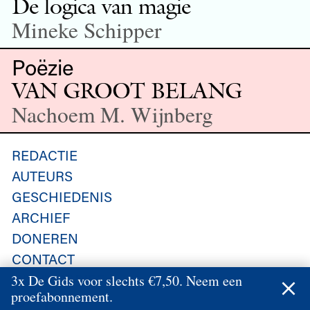
De logica van magie
Mineke Schipper
Poëzie
VAN GROOT BELANG
Nachoem M. Wijnberg
REDACTIE
AUTEURS
GESCHIEDENIS
ARCHIEF
DONEREN
CONTACT
NIEUWSBRIEF
3x De Gids voor slechts €7,50. Neem een
proefabonnement.