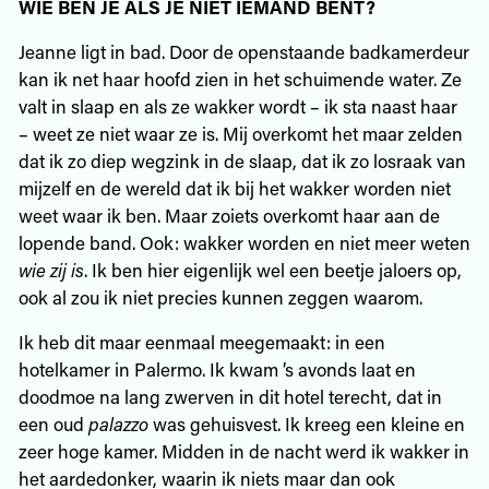
WIE BEN JE ALS JE NIET IEMAND BENT?
Jeanne ligt in bad. Door de openstaande badkamerdeur
kan ik net haar hoofd zien in het schuimende water. Ze
valt in slaap en als ze wakker wordt – ik sta naast haar
– weet ze niet waar ze is. Mij overkomt het maar zelden
dat ik zo diep wegzink in de slaap, dat ik zo losraak van
mijzelf en de wereld dat ik bij het wakker worden niet
weet waar ik ben. Maar zoiets overkomt haar aan de
lopende band. Ook: wakker worden en niet meer weten
wie
zij
is
. Ik ben hier eigenlijk wel een beetje jaloers op,
ook al zou ik niet precies kunnen zeggen waarom.
Ik heb dit maar eenmaal meegemaakt: in een
hotelkamer in Palermo. Ik kwam ’s avonds laat en
doodmoe na lang zwerven in dit hotel terecht, dat in
een oud
palazzo
was gehuisvest. Ik kreeg een kleine en
zeer hoge kamer. Midden in de nacht werd ik wakker in
het aardedonker, waarin ik niets maar dan ook