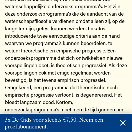
wetenschappelijke onderzoeksprogramma’s. Het zijn
deze onderzoeksprogramma’s die de aandacht van de
wetenschapsfilosofie verdienen omdat alleen zij, op de
lange termijn, getest kunnen worden. Lakatos
introduceerde twee eenvoudige criteria aan de hand
waarvan we programma’s kunnen beoordelen, te
weten: theoretische en empirische progressie. Een
onderzoeksprogramma dat zich ontwikkelt en nieuwe
voorspellingen doet, is theoretisch progressief. Als deze
voorspellingen ook met enige regelmaat worden
bevestigd, is het tevens empirisch progressief.
Omgekeerd, een programma dat theoretische noch
empirische progressie vertoont, is degenererend. Het
bloedt langzaam dood. Kortom,
onderzoeksprogramma’s moet men de tijd gunnen om
zich te bewijzen, of aan hun pretenties ten onder te
3x De Gids voor slechts €7,50. Neem een
gaan.
proefabonnement.