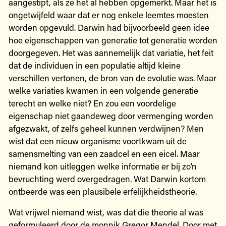
aangestipt, als ze het al hebben opgemerkt. Maar het is
ongetwijfeld waar dat er nog enkele leemtes moesten
worden opgevuld. Darwin had bijvoorbeeld geen idee
hoe eigenschappen van generatie tot generatie worden
doorgegeven. Het was aannemelijk dat variatie, het feit
dat de individuen in een populatie altijd kleine
verschillen vertonen, de bron van de evolutie was. Maar
welke variaties kwamen in een volgende generatie
terecht en welke niet? En zou een voordelige
eigenschap niet gaandeweg door vermenging worden
afgezwakt, of zelfs geheel kunnen verdwijnen? Men
wist dat een nieuw organisme voortkwam uit de
samensmelting van een zaadcel en een eicel. Maar
niemand kon uitleggen welke informatie er bij zo’n
bevruchting werd overgedragen. Wat Darwin kortom
ontbeerde was een plausibele erfelijkheidstheorie.
Wat vrijwel niemand wist, was dat die theorie al was
geformuleerd door de monnik Gregor Mendel. Door met