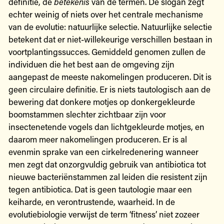
definitie, de
betekenis
van de termen. De slogan zegt
echter weinig of niets over het centrale mechanisme
van de evolutie: natuurlijke selectie. Natuurlijke selectie
betekent dat er niet-willekeurige verschillen bestaan in
voortplantingssucces. Gemiddeld genomen zullen de
individuen die het best aan de omgeving zijn
aangepast de meeste nakomelingen produceren. Dit is
geen circulaire definitie. Er is niets tautologisch aan de
bewering dat donkere motjes op donkergekleurde
boomstammen slechter zichtbaar zijn voor
insectenetende vogels dan lichtgekleurde motjes, en
daarom meer nakomelingen produceren. Er is al
evenmin sprake van een cirkelredenering wanneer
men zegt dat onzorgvuldig gebruik van antibiotica tot
nieuwe bacteriënstammen zal leiden die resistent zijn
tegen antibiotica. Dat is geen tautologie maar een
keiharde, en verontrustende, waarheid. In de
evolutiebiologie verwijst de term ‘fitness’ niet zozeer