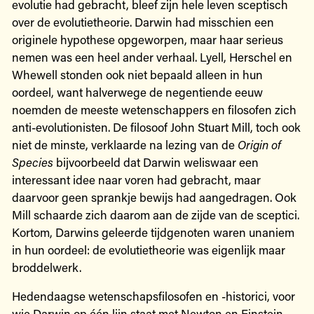
evolutie had gebracht, bleef zijn hele leven sceptisch
over de evolutietheorie. Darwin had misschien een
originele hypothese opgeworpen, maar haar serieus
nemen was een heel ander verhaal. Lyell, Herschel en
Whewell stonden ook niet bepaald alleen in hun
oordeel, want halverwege de negentiende eeuw
noemden de meeste wetenschappers en filosofen zich
anti-evolutionisten. De filosoof John Stuart Mill, toch ook
niet de minste, verklaarde na lezing van de
Origin of
Species
bijvoorbeeld dat Darwin weliswaar een
interessant idee naar voren had gebracht, maar
daarvoor geen sprankje bewijs had aangedragen. Ook
Mill schaarde zich daarom aan de zijde van de sceptici.
Kortom, Darwins geleerde tijdgenoten waren unaniem
in hun oordeel: de evolutietheorie was eigenlijk maar
broddelwerk.
Hedendaagse wetenschapsfilosofen en -historici, voor
wie Darwin op één lijn staat met Newton en Einstein,