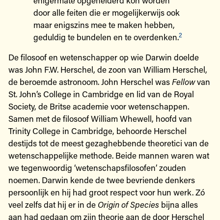
door alle feiten die er mogelijkerwijs ook
maar enigszins mee te maken hebben,
2
geduldig te bundelen en te overdenken.
De filosoof en wetenschapper op wie Darwin doelde
was John F.W. Herschel, de zoon van William Herschel,
de beroemde astronoom. John Herschel was
Fellow
van
St. John’s College in Cambridge en lid van de Royal
Society, de Britse academie voor wetenschappen.
Samen met de filosoof William Whewell, hoofd van
Trinity College in Cambridge, behoorde Herschel
destijds tot de meest gezaghebbende theoretici van de
wetenschappelijke methode. Beide mannen waren wat
we tegenwoordig ‘wetenschapsfilosofen’ zouden
noemen. Darwin kende de twee bevriende denkers
persoonlijk en hij had groot respect voor hun werk. Zó
veel zelfs dat hij er in de
Origin of Species
bijna alles
aan had gedaan om zijn theorie aan de door Herschel