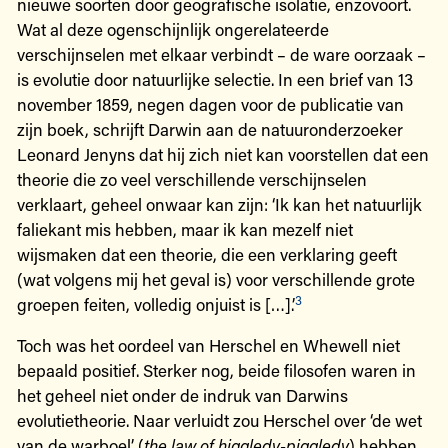
nieuwe soorten door geografische isolatie, enzovoort.
Wat al deze ogenschijnlijk ongerelateerde
verschijnselen met elkaar verbindt – de ware oorzaak –
is evolutie door natuurlijke selectie. In een brief van 13
november 1859, negen dagen voor de publicatie van
zijn boek, schrijft Darwin aan de natuuronderzoeker
Leonard Jenyns dat hij zich niet kan voorstellen dat een
theorie die zo veel verschillende verschijnselen
verklaart, geheel onwaar kan zijn: ‘Ik kan het natuurlijk
faliekant mis hebben, maar ik kan mezelf niet
wijsmaken dat een theorie, die een verklaring geeft
(wat volgens mij het geval is) voor verschillende grote
3
groepen feiten, volledig onjuist is […].’
Toch was het oordeel van Herschel en Whewell niet
bepaald positief. Sterker nog, beide filosofen waren in
het geheel niet onder de indruk van Darwins
evolutietheorie. Naar verluidt zou Herschel over ‘de wet
van de warboel’ (
the law of higgledy-piggledy
) hebben