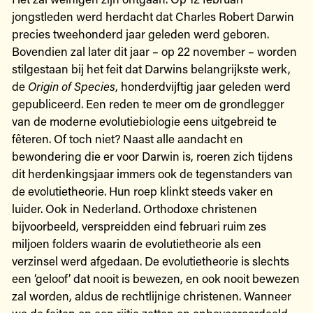
jongstleden werd herdacht dat Charles Robert Darwin
precies tweehonderd jaar geleden werd geboren.
Bovendien zal later dit jaar – op 22 november – worden
stilgestaan bij het feit dat Darwins belangrijkste werk,
de
Origin of Species
, honderdvijftig jaar geleden werd
gepubliceerd. Een reden te meer om de grondlegger
van de moderne evolutiebiologie eens uitgebreid te
fêteren. Of toch niet? Naast alle aandacht en
bewondering die er voor Darwin is, roeren zich tijdens
dit herdenkingsjaar immers ook de tegenstanders van
de evolutietheorie. Hun roep klinkt steeds vaker en
luider. Ook in Nederland. Orthodoxe christenen
bijvoorbeeld, verspreidden eind februari ruim zes
miljoen folders waarin de evolutietheorie als een
verzinsel werd afgedaan. De evolutietheorie is slechts
een ‘geloof’ dat nooit is bewezen, en ook nooit bewezen
zal worden, aldus de rechtlijnige christenen. Wanneer
we de feiten op een rijtje zetten en onbevooroordeeld