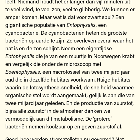
leeft. Niemand houdt het er langer dan vijf minuten uit:
te veel wind, te veel zon, veel te glibberig. We kunnen er
amper komen. Maar wat is dat voor zwart spul? Een
gigantische populatie van
Entophysalis
, een
cyanobacterie. De cyanobacteriën heten de grootste
bacteriën op aarde te zijn. Ze overleven overal waar het
nat is en de zon schijnt. Neem een eigentijdse
Entophysalis
die je van een muurtje in Noorwegen krabt
en vergelijk die onder de microscoop met
Eoentophysalis
, een microfossiel van twee miljard jaar
oud die in dezelfde habitats voorkwam. Ruige habitats
waarin de fotosynthese-snelheid, de snelheid waarmee
organische stof wordt aangemaakt, gelijk is aan die van
twee miljard jaar geleden. En de productie van zuurstof,
bijna alle zuurstof in de atmosfeer danken we
vermoedelijk aan dit metabolisme. De ‘grotere’
bacteriën nemen koolzuur op en geven zuurstof af.
Goed, hoe worden stromatolieten nu gevormd? Net