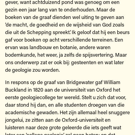
gever, want achtduizend pond was genoeg om een
gezin een jaar lang van te onderhouden. Maar de
boeken van de graaf dienden wel uiting te geven aan
‘de macht, de goedheid en de wijsheid van God zoals
die uit de Schepping spreekt’. Ik geloof dat hij een beurs
gaf voor boeken op acht verschillende terreinen. Een
ervan was landbouw en botanie, andere waren
bodemkunde, het weer, ja zelfs de spijsvertering. Maar
ons onderwerp zat er ook bij: gesteenten en wat later
de geologie zou worden.
In respons op de graaf van Bridgewater gaf William
Buckland in 1820 aan de universiteit van Oxford het
eerste geologiecollege ter wereld. Stelt u zich dat voor,
daar stond hij dan, en alle studenten droegen van die
academische gewaden. Het zijn allemaal heel snuggere
jongelui, ze zitten aan de Oxford-universiteit en
luisteren naar deze grote geleerde die iets geeft wat
later een ‘college geologie’ zal gaan heten: op dat