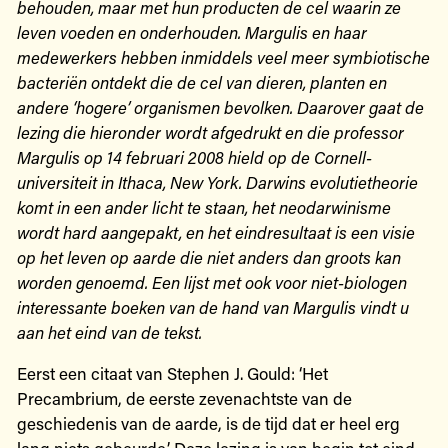
behouden, maar met hun producten de cel waarin ze
leven voeden en onderhouden. Margulis en haar
medewerkers hebben inmiddels veel meer symbiotische
bacteriën ontdekt die de cel van dieren, planten en
andere ‘hogere’ organismen bevolken. Daarover gaat de
lezing die hieronder wordt afgedrukt en die professor
Margulis op 14 februari 2008 hield op de Cornell-
universiteit in Ithaca, New York. Darwins evolutietheorie
komt in een ander licht te staan, het neodarwinisme
wordt hard aangepakt, en het eindresultaat is een visie
op het leven op aarde die niet anders dan groots kan
worden genoemd. Een lijst met ook voor niet-biologen
interessante boeken van de hand van Margulis vindt u
aan het eind van de tekst.
Eerst een citaat van Stephen J. Gould: ‘Het
Precambrium, de eerste zevenachtste van de
geschiedenis van de aarde, is de tijd dat er heel erg
lang niets gebeurde.’ Deze lezing is van begin tot eind