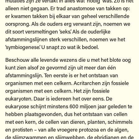
mutaties zijn ze vertakt in alles wat ‘nodig’ was. Zo is het
alleen niet gegaan. Er trad anastomose van takken op:
er kwamen takken bij elkaar van geheel verschillende
oorsprong. Als de ouders erg verwant zijn, noemen we
dit soort versmeltingen ‘seks’. Als de ouderlijke
afstammingslijnen sterk verschillen, noemen we het
‘symbiogenese’. U snapt zo wat ik bedoel.
Beschouw alle levende wezens die u met het blote oog
kunt zien alsof ze gevormd zijn uit meer dan één
afstammingslijn. Ten eerste is er het ontstaan van
organismen met een celkern. Acritarchen zijn fossiele
organismen met een celkern. Het zijn fossiele
eukaryoten. Daar is iedereen het over eens. De
eukaryose schijnt minstens 600 miljoen jaar geleden te
hebben plaatsgevonden, dus het ontstaan van cellen
met een kern, de cellen van dieren, planten, schimmels
en protisten – van alle vroegere protozoa en de algen,
de slijmzwammen en slijmwebben, de ebridianen en de