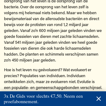
oorsprong van het leven is de oorsprong van de
bacterie. Over de oorsprong van het leven zelf is
volgens mij helemaal niets bekend. Maar we hebben
bewijsmateriaal van de alleroudste bacteriën en direct
bewijs voor de protisten van rond 1,2 miljard jaar
geleden. Vanaf zo’n 600 miljoen jaar geleden vinden we
goede fossielen van dieren met zachte lichaamsdelen.
Vanaf 541 miljoen jaar geleden vinden we heel goede
fossielen van dieren die ook harde lichaamsdelen
hadden. De planten en schimmels verschijnen samen
zo’n 450 miljoen jaar geleden.
Hoe is het leven nu geëvolueerd? Wat evolueert er
precies? Populaties van individuen. Individuen
ontwikkelen zich, maar ze evolueren niet. Evolutie is
een populatie- en gemeenschapgebonden verschijnsel.
Laten we de elementen van de darwiniaanse evolutie
3x De Gids voor slechts €7,50. Neem een
onder de loep nemen.
proefabonnement.