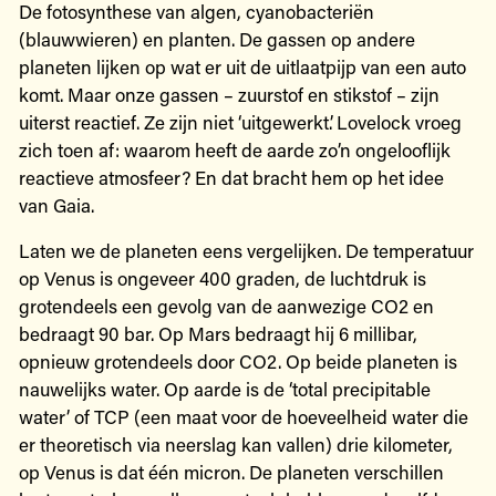
De fotosynthese van algen, cyanobacteriën
(blauwwieren) en planten. De gassen op andere
planeten lijken op wat er uit de uitlaatpijp van een auto
komt. Maar onze gassen – zuurstof en stikstof – zijn
uiterst reactief. Ze zijn niet ‘uitgewerkt’. Lovelock vroeg
zich toen af: waarom heeft de aarde zo’n ongelooflijk
reactieve atmosfeer? En dat bracht hem op het idee
van Gaia.
Laten we de planeten eens vergelijken. De temperatuur
op Venus is ongeveer 400 graden, de luchtdruk is
grotendeels een gevolg van de aanwezige CO2 en
bedraagt 90 bar. Op Mars bedraagt hij 6 millibar,
opnieuw grotendeels door CO2. Op beide planeten is
nauwelijks water. Op aarde is de ‘total precipitable
water’ of TCP (een maat voor de hoeveelheid water die
er theoretisch via neerslag kan vallen) drie kilometer,
op Venus is dat één micron. De planeten verschillen