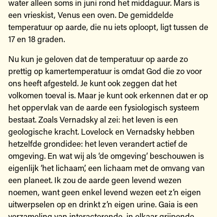
water alleen soms in juni rond het middaguur. Mars is
een vrieskist, Venus een oven. De gemiddelde
temperatuur op aarde, die nu iets oploopt, ligt tussen de
17 en 18 graden.
Nu kun je geloven dat de temperatuur op aarde zo
prettig op kamertemperatuur is omdat God die zo voor
ons heeft afgesteld. Je kunt ook zeggen dat het
volkomen toeval is. Maar je kunt ook erkennen dat er op
het oppervlak van de aarde een fysiologisch systeem
bestaat. Zoals Vernadsky al zei: het leven is een
geologische kracht. Lovelock en Vernadsky hebben
hetzelfde grondidee: het leven verandert actief de
omgeving. En wat wij als ‘de omgeving’ beschouwen is
eigenlijk ‘het lichaam’, een lichaam met de omvang van
een planeet. Ik zou de aarde geen levend wezen
noemen, want geen enkel levend wezen eet z’n eigen
uitwerpselen op en drinkt z’n eigen urine. Gaia is een
verzameling van interacterende, in elkaar grijpende