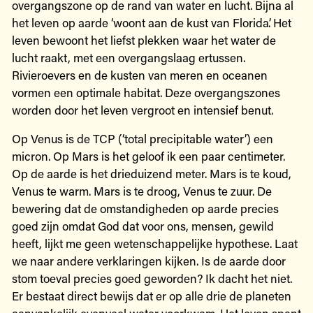
overgangszone op de rand van water en lucht. Bijna al
het leven op aarde ‘woont aan de kust van Florida’. Het
leven bewoont het liefst plekken waar het water de
lucht raakt, met een overgangslaag ertussen.
Rivieroevers en de kusten van meren en oceanen
vormen een optimale habitat. Deze overgangszones
worden door het leven vergroot en intensief benut.
Op Venus is de TCP (‘total precipitable water’) een
micron. Op Mars is het geloof ik een paar centimeter.
Op de aarde is het drieduizend meter. Mars is te koud,
Venus te warm. Mars is te droog, Venus te zuur. De
bewering dat de omstandigheden op aarde precies
goed zijn omdat God dat voor ons, mensen, gewild
heeft, lijkt me geen wetenschappelijke hypothese. Laat
we naar andere verklaringen kijken. Is de aarde door
stom toeval precies goed geworden? Ik dacht het niet.
Er bestaat direct bewijs dat er op alle drie de planeten
aanvankelijk evenveel water voorkwam. Het leven spant