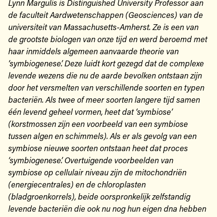
Lynn Margulis is Distinguished University Professor aan
de faculteit Aardwetenschappen (Geosciences) van de
universiteit van Massachusetts-Amherst. Ze is een van
de grootste biologen van onze tijd en werd beroemd met
haar inmiddels algemeen aanvaarde theorie van
‘symbiogenese’. Deze luidt kort gezegd dat de complexe
levende wezens die nu de aarde bevolken ontstaan zijn
door het versmelten van verschillende soorten en typen
bacteriën. Als twee of meer soorten langere tijd samen
één levend geheel vormen, heet dat ‘symbiose’
(korstmossen zijn een voorbeeld van een symbiose
tussen algen en schimmels). Als er als gevolg van een
symbiose nieuwe soorten ontstaan heet dat proces
‘symbiogenese’. Overtuigende voorbeelden van
symbiose op cellulair niveau zijn de mitochondriën
(energiecentrales) en de chloroplasten
(bladgroenkorrels), beide oorspronkelijk zelfstandig
levende bacteriën die ook nu nog hun eigen dna hebben