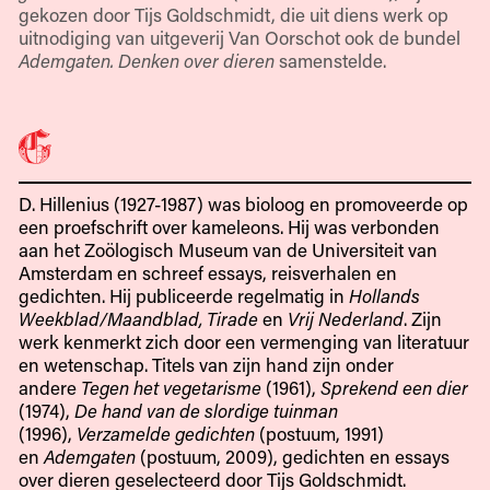
gekozen door Tijs Goldschmidt, die uit diens werk op
uitnodiging van uitgeverij Van Oorschot ook de bundel
Ademgaten. Denken over dieren
samenstelde.
D. Hillenius (1927-1987) was bioloog en promoveerde op
een proefschrift over kameleons. Hij was verbonden
aan het Zoölogisch Museum van de Universiteit van
Amsterdam en schreef essays, reisverhalen en
gedichten. Hij publiceerde regelmatig in
Hollands
Weekblad/Maandblad, Tirade
en
Vrij Nederland
. Zijn
werk kenmerkt zich door een vermenging van literatuur
en wetenschap. Titels van zijn hand zijn onder
andere
Tegen het vegetarisme
(1961),
Sprekend een dier
(1974),
De hand van de slordige tuinman
(1996),
Verzamelde gedichten
(postuum, 1991)
en
Ademgaten
(postuum, 2009), gedichten en essays
over dieren geselecteerd door Tijs Goldschmidt.