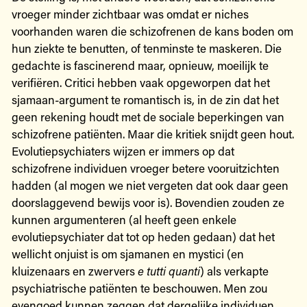
vroeger minder zichtbaar was omdat er niches
voorhanden waren die schizofrenen de kans boden om
hun ziekte te benutten, of tenminste te maskeren. Die
gedachte is fascinerend maar, opnieuw, moeilijk te
verifiëren. Critici hebben vaak opgeworpen dat het
sjamaan-argument te romantisch is, in de zin dat het
geen rekening houdt met de sociale beperkingen van
schizofrene patiënten. Maar die kritiek snijdt geen hout.
Evolutiepsychiaters wijzen er immers op dat
schizofrene individuen vroeger betere vooruitzichten
hadden (al mogen we niet vergeten dat ook daar geen
doorslaggevend bewijs voor is). Bovendien zouden ze
kunnen argumenteren (al heeft geen enkele
evolutiepsychiater dat tot op heden gedaan) dat het
wellicht onjuist is om sjamanen en mystici (en
kluizenaars en zwervers
e tutti quanti
) als verkapte
psychiatrische patiënten te beschouwen. Men zou
evengoed kunnen zeggen dat dergelijke individuen