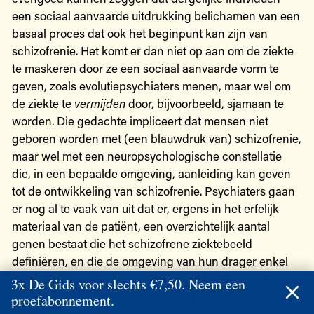
een sociaal aanvaarde uitdrukking belichamen van een
basaal proces dat ook het beginpunt kan zijn van
schizofrenie. Het komt er dan niet op aan om de ziekte
te maskeren door ze een sociaal aanvaarde vorm te
geven, zoals evolutiepsychiaters menen, maar wel om
de ziekte te
vermijden
door, bijvoorbeeld, sjamaan te
worden. Die gedachte impliceert dat mensen niet
geboren worden met (een blauwdruk van) schizofrenie,
maar wel met een neuropsychologische constellatie
die, in een bepaalde omgeving, aanleiding kan geven
tot de ontwikkeling van schizofrenie. Psychiaters gaan
er nog al te vaak van uit dat er, ergens in het erfelijk
materiaal van de patiënt, een overzichtelijk aantal
genen bestaat die het schizofrene ziektebeeld
definiëren, en die de omgeving van hun drager enkel
nodig hebben om (al dan niet) tot uitdrukking te komen.
3x De Gids voor slechts €7,50. Neem een
Deze zienswijze, die bekendstaat als de ‘biomedische’
proefabonnement.
kijk op geestesziekten, ziet de omgeving steevast als