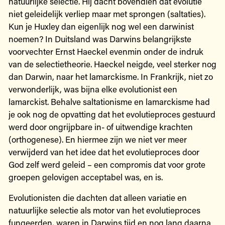
natuurlijke selectie. Hij dacht bovendien dat evolutie
niet geleidelijk verliep maar met sprongen (saltaties).
Kun je Huxley dan eigenlijk nog wel een darwinist
noemen? In Duitsland was Darwins belangrijkste
voorvechter Ernst Haeckel evenmin onder de indruk
van de selectietheorie. Haeckel neigde, veel sterker nog
dan Darwin, naar het lamarckisme. In Frankrijk, niet zo
verwonderlijk, was bijna elke evolutionist een
lamarckist. Behalve saltationisme en lamarckisme had
je ook nog de opvatting dat het evolutieproces gestuurd
werd door ongrijpbare in- of uitwendige krachten
(orthogenese). En hiermee zijn we niet ver meer
verwijderd van het idee dat het evolutieproces door
God zelf werd geleid – een compromis dat voor grote
groepen gelovigen acceptabel was, en is.
Evolutionisten die dachten dat alleen variatie en
natuurlijke selectie als motor van het evolutieproces
fungeerden, waren in Darwins tijd en nog lang daarna