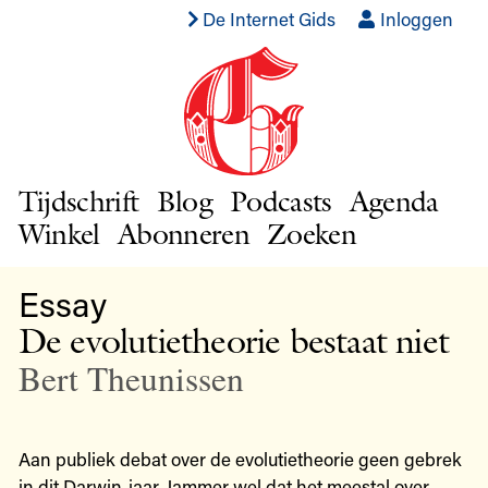
De Internet Gids
Inloggen
Tijdschrift
Blog
Podcasts
Agenda
Winkel
Abonneren
Zoeken
Essay
De evolutietheorie bestaat niet
Bert Theunissen
Aan publiek debat over de evolutietheorie geen gebrek
in dit Darwin-jaar. Jammer wel dat het meestal over