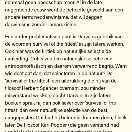
eenmaal geen boodschap meer. Al in de late
negentiende eeuw werd de behoefte gevoeld aan een
andere term: neodarwinisme, dat wil zeggen
darwinisme zonder lamarckisme.
Een ander problematisch punt is Darwins gebruik van
de woorden ‘survival of the fittest’ in zijn latere werken.
Ook hier was de kritiek op natuurlijke selectie de
aanleiding. Critici vonden natuurlijke selectie een
antropomorfistisch en daarom verwarrend begrip. Want
wie doet dat dan, dat selecteren in de natuur? De
‘survival of the fittest’, een uitdrukking die hij van de
filosoof Herbert Spencer overnam, zou minder
misverstand wekken, dacht Darwin. In zijn latere
boeken sprak hij dan ook liever over ‘survival of the
fittest’ dan over natuurlijke selectie van de best
aangepasten. Dat had hij beter niet kunnen doen, bleek
later. De filosoof Karl Popper (die geen verstand had
van biologie) noemde de evolutietheorie een lege