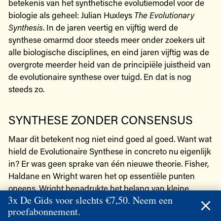
betekenis van het synthetische evolutiemodel voor de
biologie als geheel: Julian Huxleys
The Evolutionary
Synthesis
. In de jaren veertig en vijftig werd de
synthese omarmd door steeds meer onder zoekers uit
alle biologische disciplines, en eind jaren vijftig was de
overgrote meerder heid van de principiële juistheid van
de evolutionaire synthese over tuigd. En dat is nog
steeds zo.
SYNTHESE ZONDER CONSENSUS
Maar dit betekent nog niet eind goed al goed. Want wat
hield de Evolutionaire Synthese in concreto nu eigenlijk
in? Er was geen sprake van één nieuwe theorie. Fisher,
Haldane en Wright waren het op essentiële punten
oneens. Wright benadrukte het belang van kleine,
3x De Gids voor slechts €7,50. Neem een
gedeeltelijk geïsoleerde subgroepen binnen populaties,
proefabonnement.
terwijl de twee anderen van zeer grote populaties