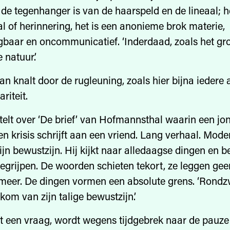
g de tegenhanger is van de haarspeld en de lineaal; he
l of herinnering, het is een anonieme brok materie,
baar en oncommunicatief. ‘Inderdaad, zoals het gro
 natuur.’
n knalt door de rugleuning, zoals hier bijna iedere
riteit.
telt over ‘De brief’ van Hofmannsthal waarin een j
en krisis schrijft aan een vriend. Lang verhaal. Moder
jn bewustzijn. Hij kijkt naar alledaagse dingen en be
egrijpen. De woorden schieten tekort, ze leggen gee
 meer. De dingen vormen een absolute grens. ‘Ro
kom van zijn talige bewustzijn.’
t een vraag, wordt wegens tijdgebrek naar de pauze