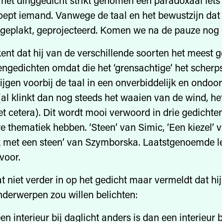
het dinggedicht strikt genomen een paradoxaal iets 
ept iemand. Vanwege de taal en het bewustzijn dat
t geplakt, geprojecteerd. Komen we na de pauze nog 
ent dat hij van de verschillende soorten het meest g
engedichten omdat die het ‘grensachtige’ het scherps
wijgen voorbij de taal in een onverbiddelijk en ondoo
e (al klinkt dan nog steeds het waaien van de wind, h
et cetera). Dit wordt mooi verwoord in drie gedichte
re thematiek hebben. ‘Steen’ van Simic, ‘Een kiezel’ 
 met een steen’ van Szymborska. Laatstgenoemde le
voor.
t niet verder in op het gedicht maar vermeldt dat hi
derwerpen zou willen belichten:
 interieur bij daglicht anders is dan een interieur b