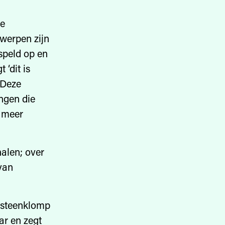
de
werpen zijn
rspeld op en
 ‘dit is
. Deze
ngen die
r meer
halen; over
van
n steenklomp
ar en zegt