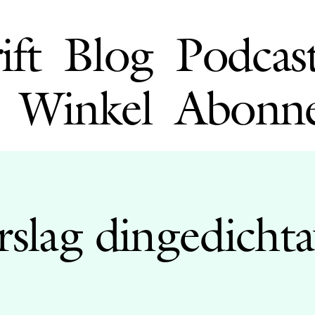
ift
Blog
Podcas
Winkel
Abonn
erslag dingedicht