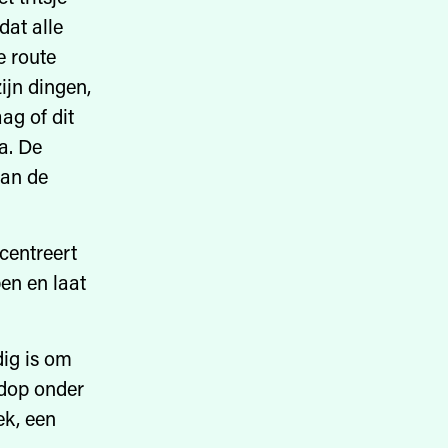
dat alle
e route
ijn dingen,
ag of dit
a. De
aan de
centreert
pen en laat
dig is om
 dop onder
ek, een