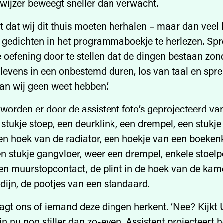
ijzer beweegt sneller dan verwacht.
t dat wij dit thuis moeten herhalen – maar dan veel 
 gedichten in het programmaboekje te herlezen. Spr
e oefening door te stellen dat de dingen bestaan zonde
le levens in een onbestemd duren, los van taal en spr
n wij geen weet hebben.’
worden er door de assistent foto’s geprojecteerd va
 stukje stoep, een deurklink, een drempel, een stukje 
een hoek van de radiator, een hoekje van een boeken
en stukje gangvloer, weer een drempel, enkele stoel
en muurstopcontact, de plint in de hoek van de kam
dijn, de pootjes van een standaard.
agt ons of iemand deze dingen herkent. ‘Nee? Kijkt 
jn nu nog stiller dan zo-even. Assistent projecteert he