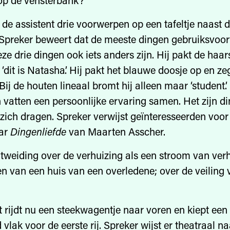
 op de vensterbank?
 de assistent drie voorwerpen op een tafeltje naast 
Spreker beweert dat de meeste dingen gebruiksvoor
ze drie dingen ook iets anders zijn. Hij pakt de haa
 ‘dit is Natasha’. Hij pakt het blauwe doosje op en zegt
 Bij de houten lineaal bromt hij alleen maar ‘student’
vatten een persoonlijke ervaring samen. Het zijn di
 zich dragen. Spreker verwijst geïnteresseerden voo
aar
Dingenliefde
van Maarten Asscher.
itweiding over de verhuizing als een stroom van ver
en van een huis van een overledene; over de veiling 
t rijdt nu een steekwagentje naar voren en kiept ee
vlak voor de eerste rij. Spreker wijst er theatraal na