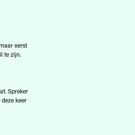
 maar eerst
 te zijn.
aat. Spreker
e deze keer