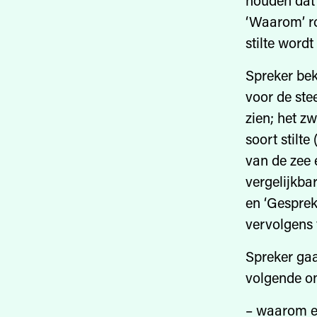
houden dat 
‘Waarom’ ro
stilte word
Spreker bek
voor de ste
zien; het z
soort stilt
van de zee 
vergelijkba
en ‘Gesprek
vervolgens 
Spreker gaa
volgende on
– waarom een