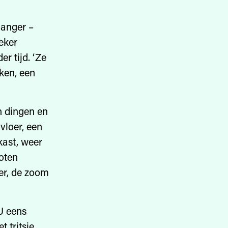
langer –
eker
r tijd. ‘Ze
eken, een
n dingen en
vloer, een
kast, weer
poten
er, de zoom
U eens
t tritsje