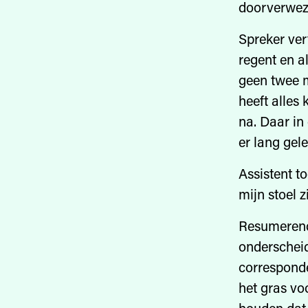
doorverwez
Spreker vert
regent en a
geen twee m
heeft alles 
na. Daar in
er lang gel
Assistent t
mijn stoel zi
Resumerend,
onderscheid
corresponde
het gras vo