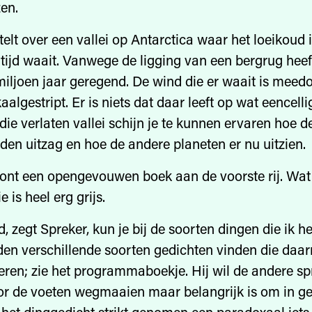
en.
elt over een vallei op Antarctica waar het loeikoud i
ltijd waait. Vanwege de ligging van een bergrug heeft
iljoen jaar geregend. De wind die er waait is meed
kaalgestript. Er is niets dat daar leeft op wat eencell
 die verlaten vallei schijn je te kunnen ervaren hoe d
eden uitzag en hoe de andere planeten er nu uitzien.
oont een opengevouwen boek aan de voorste rij. Wat
e is heel erg grijs.
 zegt Spreker, kun je bij de soorten dingen die ik h
en verschillende soorten gedichten vinden die daa
ren; zie het programmaboekje. Hij wil de andere spr
or de voeten wegmaaien maar belangrijk is om in g