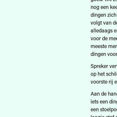
nog een kee
dingen zich
volgt van d
alledaags e
voor de mee
meeste mens
dingen voor
Spreker ver
op het schi
voorste rij 
Aan de hand
iets een di
een stoelpoo