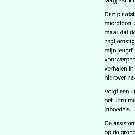
laagje stof
Dan plaatst
microfoon. 
maar dat de
zegt ernstig
mijn jeugd’.
voorwerpen 
verhalen in
hierover n
Volgt een u
het uitruim
inboedels.
De assisten
op de grond 