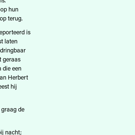
is.
 op hun
op terug.
eporteerd is
t laten
rdringbaar
et geraas
n die een
van Herbert
est hij
j graag de
ij nacht;