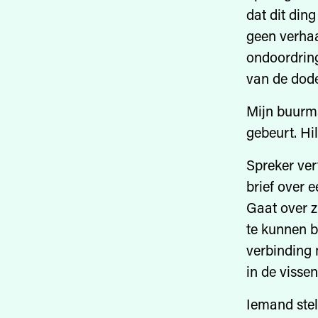
dat dit din
geen verhaa
ondoordring
van de dode
Mijn buurma
gebeurt. Hila
Spreker ver
brief over e
Gaat over zi
te kunnen b
verbinding
in de vissen
Iemand stel