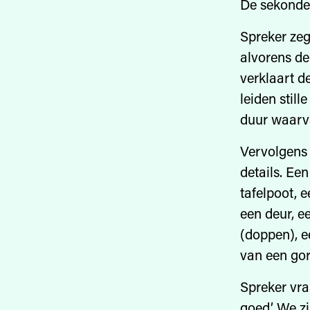
De sekondew
Spreker zeg
alvorens de
verklaart d
leiden stil
duur waarva
Vervolgens 
details. Een
tafelpoot, 
een deur, e
(doppen), e
van een gor
Spreker vra
goed.’ We zi