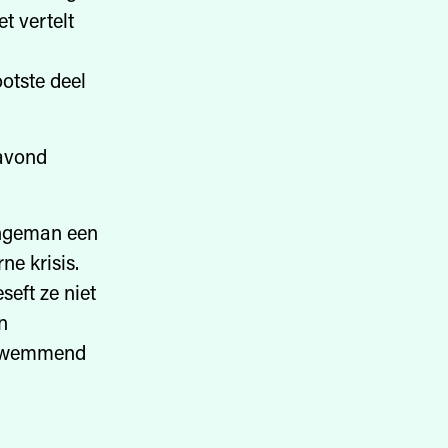
t vertelt
otste deel
 avond
ongeman een
ne krisis.
seft ze niet
n
ndzwemmend