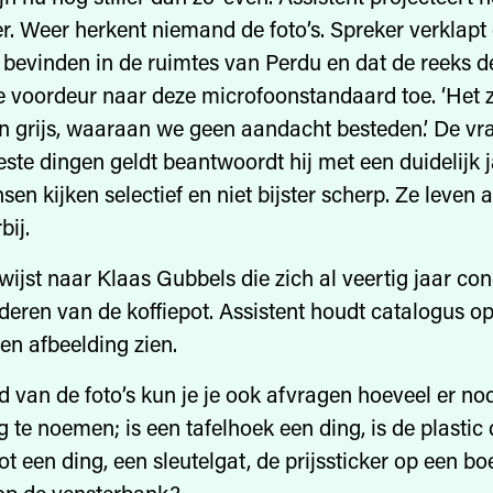
r. Weer herkent niemand de foto’s. Spreker verklapt 
 bevinden in de ruimtes van Perdu en dat de reeks d
e voordeur naar deze microfoonstandaard toe. ‘Het z
n grijs, waaraan we geen aandacht besteden.’ De vra
ste dingen geldt beantwoordt hij met een duidelijk j
en kijken selectief en niet bijster scherp. Ze leven 
bij.
wijst naar Klaas Gubbels die zich al veertig jaar con
lderen van de koffiepot. Assistent houdt catalogus o
een afbeelding zien.
 van de foto’s kun je je ook afvragen hoeveel er no
ng te noemen; is een tafelhoek een ding, is de plastic
t een ding, een sleutelgat, de prijssticker op een bo