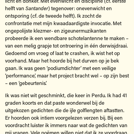
licht en donker. Met evenwicht en discipline (cf. eerste
helft van
Santander
) tegenover: onevenwicht en
ontsporing (cf. de tweede helft). Ik zocht de
confrontatie met mijn kwaadaardigste invocatie. Met
ongepolijste klezmer- en zigeunermuzikanten
probeerde ik een wendbare schotelantenne te maken –
van een melig grapje tot ontroering in één derwisjdraai.
Gedoemd om vroeg of laat te crashen, ik wist het op
voorhand. Maar het hoorde bij het durven op je bek
gaan. Ik was geen ‘podiumdichter’ met een veilige
‘performance’, maar het project bracht wel – op zijn best
– een ‘gebeurtenis’.
Ik was niet wit geschminkt, die keer in Perdu. Ik had 41
graden koorts en dat paste wonderwel bij de
uitgekozen gedichten die de ijle golflengten aftastten.
Er hoorden ook intiem voorgelezen verzen bij. Bij een
voordracht luister ik immers naar wat de gedichten van
mij vragen. Vele poëmen willen niet dat ik ze voordraag.