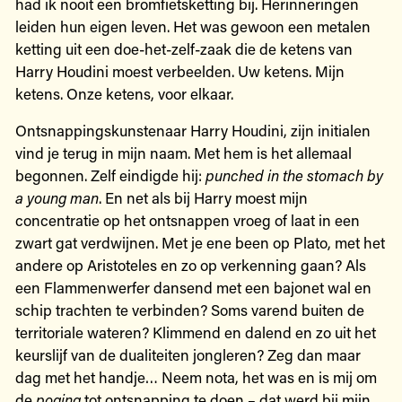
had ik nooit een bromfietsketting bij. Herinneringen
leiden hun eigen leven. Het was gewoon een metalen
ketting uit een doe-het-zelf-zaak die de ketens van
Harry Houdini moest verbeelden. Uw ketens. Mijn
ketens. Onze ketens, voor elkaar.
Ontsnappingskunstenaar Harry Houdini, zijn initialen
vind je terug in mijn naam. Met hem is het allemaal
begonnen. Zelf eindigde hij:
punched in the stomach by
a young man
. En net als bij Harry moest mijn
concentratie op het ontsnappen vroeg of laat in een
zwart gat verdwijnen. Met je ene been op Plato, met het
andere op Aristoteles en zo op verkenning gaan? Als
een Flammenwerfer dansend met een bajonet wal en
schip trachten te verbinden? Soms varend buiten de
territoriale wateren? Klimmend en dalend en zo uit het
keurslijf van de dualiteiten jongleren? Zeg dan maar
dag met het handje… Neem nota, het was en is mij om
de
poging
tot ontsnapping te doen – dat werd bij mijn