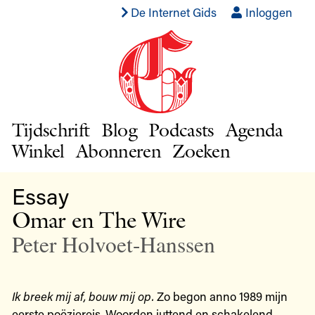
De Internet Gids
Inloggen
Tijdschrift
Blog
Podcasts
Agenda
Winkel
Abonneren
Zoeken
Essay
Omar en The Wire
Peter Holvoet-Hanssen
Ik breek mij af, bouw mij op.
Zo begon anno 1989 mijn
eerste poëziereis. Woorden juttend en schakelend,