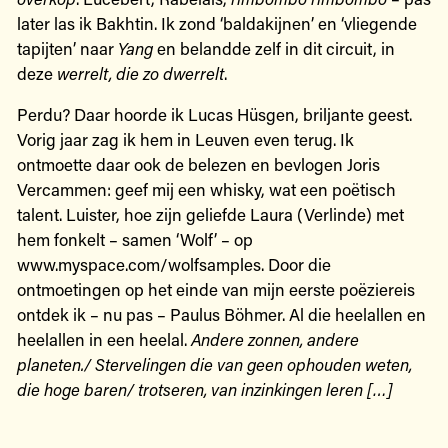
later las ik Bakhtin. Ik zond ‘baldakijnen’ en ‘vliegende
tapijten’ naar
Yang
en belandde zelf in dit circuit, in
deze
werrelt, die zo dwerrelt
.
Perdu? Daar hoorde ik Lucas Hüsgen, briljante geest.
Vorig jaar zag ik hem in Leuven even terug. Ik
ontmoette daar ook de belezen en bevlogen Joris
Vercammen: geef mij een whisky, wat een poëtisch
talent. Luister, hoe zijn geliefde Laura (Verlinde) met
hem fonkelt – samen ‘Wolf’ – op
www.myspace.com/wolfsamples. Door die
ontmoetingen op het einde van mijn eerste poëziereis
ontdek ik – nu pas – Paulus Böhmer. Al die heelallen en
heelallen in een heelal.
Andere zonnen, andere
planeten./ Stervelingen die van geen ophouden weten,
die hoge baren/ trotseren, van inzinkingen leren […]