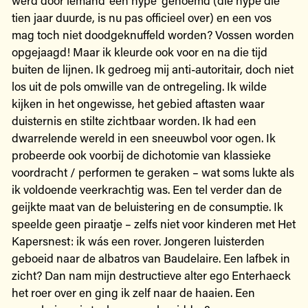
tien jaar duurde, is nu pas officieel over) en een vos
mag toch niet doodgeknuffeld worden? Vossen worden
opgejaagd! Maar ik kleurde ook voor en na die tijd
buiten de lijnen. Ik gedroeg mij anti-autoritair, doch niet
los uit de pols omwille van de ontregeling. Ik wilde
kijken in het ongewisse, het gebied aftasten waar
duisternis en stilte zichtbaar worden. Ik had een
dwarrelende wereld in een sneeuwbol voor ogen. Ik
probeerde ook voorbij de dichotomie van klassieke
voordracht / performen te geraken – wat soms lukte als
ik voldoende veerkrachtig was. Een tel verder dan de
geijkte maat van de beluistering en de consumptie. Ik
speelde geen piraatje – zelfs niet voor kinderen met Het
Kapersnest: ik wás een rover. Jongeren luisterden
geboeid naar de albatros van Baudelaire. Een lafbek in
zicht? Dan nam mijn destructieve alter ego Enterhaeck
het roer over en ging ik zelf naar de haaien. Een