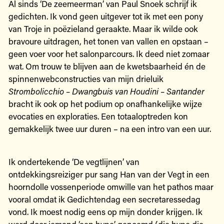
Al sinds ‘De zeemeerman’ van Paul Snoek schrijf ik
gedichten. Ik vond geen uitgever tot ik met een pony
van Troje in poëzieland geraakte. Maar ik wilde ook
bravoure uitdragen, het tonen van vallen en opstaan –
geen voer voor het salonparcours. Ik deed niet zomaar
wat. Om trouw te blijven aan de kwetsbaarheid én de
spinnenwebconstructies van mijn drieluik
Strombolicchio – Dwangbuis van Houdini – Santander
bracht ik ook op het podium op onafhankelijke wijze
evocaties en exploraties. Een totaaloptreden kon
gemakkelijk twee uur duren – na een intro van een uur.
Ik ondertekende ‘De vegtlijnen’ van
ontdekkingsreiziger pur sang Han van der Vegt in een
hoorndolle vossenperiode omwille van het pathos maar
vooral omdat ik Gedichtendag een secretaressedag
vond. Ik moest nodig eens op mijn donder krijgen. Ik
werd door iemand ‘een hype’ genoemd (die hype die