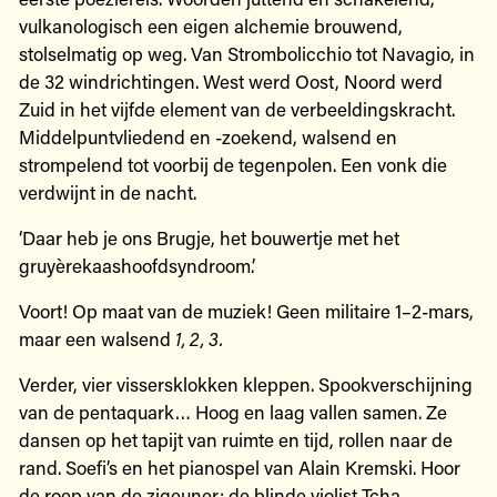
vulkanologisch een eigen alchemie brouwend,
stolselmatig op weg. Van Strombolicchio tot Navagio, in
de 32 windrichtingen. West werd Oost, Noord werd
Zuid in het vijfde element van de verbeeldingskracht.
Middelpuntvliedend en -zoekend, walsend en
strompelend tot voorbij de tegenpolen. Een vonk die
verdwijnt in de nacht.
‘Daar heb je ons Brugje, het bouwertje met het
gruyèrekaashoofdsyndroom.’
Voort! Op maat van de muziek! Geen militaire 1–2-mars,
maar een walsend
1, 2, 3.
Verder, vier vissersklokken kleppen. Spookverschijning
van de pentaquark… Hoog en laag vallen samen. Ze
dansen op het tapijt van ruimte en tijd, rollen naar de
rand. Soefi’s en het pianospel van Alain Kremski. Hoor
de roep van de zigeuner: de blinde violist Tcha