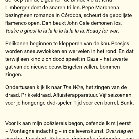
Limberger doet de snaren trillen. Pepe Marchena
bezingt een romance in Córdoba, scheurt de gepolijste
flamenco open. Dan beukt John Cale demonen los.
You’re a ghost la la la la la la la la la. Ready for war
.
Pelikanen beginnen te klepperen van de kou. Poesjes
worden sneeuwvlokken en wervelen in het rond. En dat
terwijl een kind zich dood speelt in Gaza – het zwarte
gat van de nieuwe eeuw. Engelen vallen, bommen
zingen.
Ondertussen kijk ik naar
The Wire
, het zingen van de
draad. Prikkeldraad. Afluisterapparatuur. Vijf seizoenen
voor je hongerige dvd-speler. Tijd voor een borrel, Bunk.
Voor ik aan mijn poëziereis begon, oefende ik mij eerst
– Montaigne indachtig – in de levenskunst.
Overstag en
overkop
. Lucebert, Rabelais,
rimbombo rimbombo
– pas