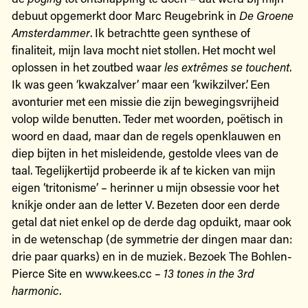
debuut opgemerkt door Marc Reugebrink in
De Groene
Amsterdammer
. Ik betrachtte geen synthese of
finaliteit, mijn lava mocht niet stollen. Het mocht wel
oplossen in het zoutbed waar
les extrêmes se touchent
.
Ik was geen ‘kwakzalver’ maar een ‘kwikzilver’. Een
avonturier met een missie die zijn bewegingsvrijheid
volop wilde benutten. Teder met woorden, poëtisch in
woord en daad, maar dan de regels openklauwen en
diep bijten in het misleidende, gestolde vlees van de
taal. Tegelijkertijd probeerde ik af te kicken van mijn
eigen ‘tritonisme’ – herinner u mijn obsessie voor het
knikje onder aan de letter V. Bezeten door een derde
getal dat niet enkel op de derde dag opduikt, maar ook
in de wetenschap (de symmetrie der dingen maar dan:
drie paar quarks) en in de muziek. Bezoek The Bohlen-
Pierce Site en www.kees.cc –
13 tones in the 3rd
harmonic
.