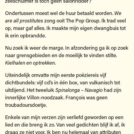
zeeschuimer is toch geen salonridder?
Ondertussen moest wel de huur betaald worden.
We
are all prostitutes
zong ooit The Pop Group. Ik trad veel
op, maar gaf alles. Ik maakte mijn eigen dwangbuis tot
ik erin opbrandde.
Nu zoek ik weer de marge. In afzondering ga ik op zoek
naar grensgebieden en de moeilijk te vinden stilte.
Kielhalen en optrekken
.
Uiteindelijk omvatte mijn eerste poëziereis vijf
dichtbundels: vijf cd’s in één box, van vulkanisch tot
uitdijend. Het tweeluik
Spinalonga – Navagio
had zijn
innerlijke Villon-noodzaak. François was geen
troubadoursdoetje.
Enkele van mijn verzen zijn verliefd geworden op een
lied en die breng ik zo. Van veel gedichten blijf ik af, ik
draag ze niet voor. Ik ben nu helemaal van attributen