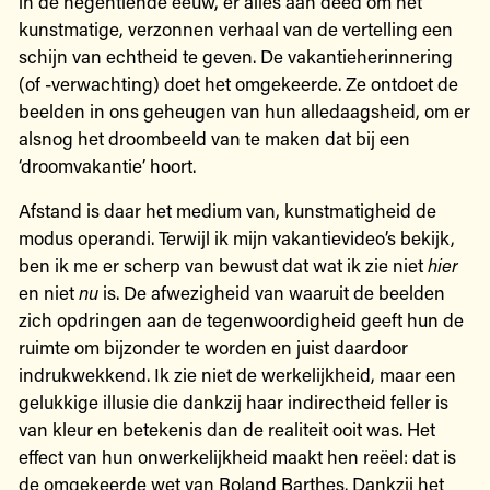
in de negentiende eeuw, er alles aan deed om het
kunstmatige, verzonnen verhaal van de vertelling een
schijn van echtheid te geven. De vakantieherinnering
(of -verwachting) doet het omgekeerde. Ze ontdoet de
beelden in ons geheugen van hun alledaagsheid, om er
alsnog het droombeeld van te maken dat bij een
‘droomvakantie’ hoort.
Afstand is daar het medium van, kunstmatigheid de
modus operandi. Terwijl ik mijn vakantievideo’s bekijk,
ben ik me er scherp van bewust dat wat ik zie niet
hier
en niet
nu
is. De afwezigheid van waaruit de beelden
zich opdringen aan de tegenwoordigheid geeft hun de
ruimte om bijzonder te worden en juist daardoor
indrukwekkend. Ik zie niet de werkelijkheid, maar een
gelukkige illusie die dankzij haar indirectheid feller is
van kleur en betekenis dan de realiteit ooit was. Het
effect van hun onwerkelijkheid maakt hen reëel: dat is
de omgekeerde wet van Roland Barthes. Dankzij het