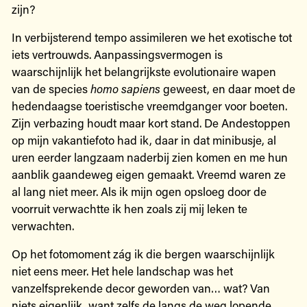
zijn?
In verbijsterend tempo assimileren we het exotische tot
iets vertrouwds. Aanpassingsvermogen is
waarschijnlijk het belangrijkste evolutionaire wapen
van de species
homo sapiens
geweest, en daar moet de
hedendaagse toeristische vreemdganger voor boeten.
Zijn verbazing houdt maar kort stand. De Andestoppen
op mijn vakantiefoto had ik, daar in dat minibusje, al
uren eerder langzaam naderbij zien komen en me hun
aanblik gaandeweg eigen gemaakt. Vreemd waren ze
al lang niet meer. Als ik mijn ogen opsloeg door de
voorruit verwachtte ik hen zoals zij mij leken te
verwachten.
Op het fotomoment zág ik die bergen waarschijnlijk
niet eens meer. Het hele landschap was het
vanzelfsprekende decor geworden van… wat? Van
niets eigenlijk, want zelfs de langs de weg lopende