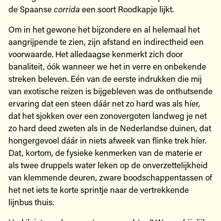
de Spaanse
corrida
een soort Roodkapje lijkt.
Om in het gewone het bijzondere en al helemaal het
aangrijpende te zien, zijn afstand en indirectheid een
voorwaarde. Het alledaagse kenmerkt zich door
banaliteit, óók wanneer we het in verre en onbekende
streken beleven. Eén van de eerste indrukken die mij
van exotische reizen is bijgebleven was de onthutsende
ervaring dat een steen dáár net zo hard was als híer,
dat het sjokken over een zonovergoten landweg je net
zo hard deed zweten als in de Nederlandse duinen, dat
hongergevoel dáár in niets afweek van flinke trek híer.
Dat, kortom, de fysieke kenmerken van de materie er
als twee druppels water leken op de onverzettelijkheid
van klemmende deuren, zware boodschappentassen of
het net iets te korte sprintje naar de vertrekkende
lijnbus thuis.