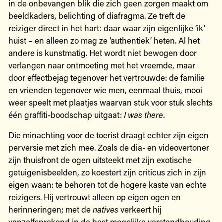
in de onbevangen blik die zich geen zorgen maakt om
beeldkaders, belichting of diafragma. Ze treft de
reiziger direct in het hart: daar waar zijn eigenlijke ‘ik’
huist – en alleen zo mag ze ‘authentiek’ heten. Al het
andere is kunstmatig. Het wordt niet bewogen door
verlangen naar ontmoeting met het vreemde, maar
door effectbejag tegenover het vertrouwde: de familie
en vrienden tegenover wie men, eenmaal thuis, mooi
weer speelt met plaatjes waarvan stuk voor stuk slechts
één graffiti-boodschap uitgaat:
I was there.
Die minachting voor de toerist draagt echter zijn eigen
perversie met zich mee. Zoals de dia- en videovertoner
zijn thuisfront de ogen uitsteekt met zijn exotische
getuigenisbeelden, zo koestert zijn criticus zich in zijn
eigen waan: te behoren tot de hogere kaste van echte
reizigers. Hij vertrouwt alleen op eigen ogen en
herinneringen; met de
natives
verkeert hij
vanzelfsprekend in de best mogelijke verstandhouding.