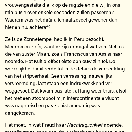
vrouwengestalte die ik op de rug zie en die wij in ons
minibusje over enkele seconden zullen passeren?
Waarom was het dáár allemaal zoveel gewoner dan
hier en nu, achteraf?
Zelfs de Zonnetempel heb ik in Peru bezocht.
Meermalen zelfs, want er zijn er nogal wat van. Net als
die van zuster Maan, zoals Franciscus van Assisi haar
noemde. Het Kuifje-effect eiste opnieuw zijn tol. De
werkelijkheid imiteerde tot in de details de verbeelding
van het stripverhaal. Geen verrassing, nauwelijks
vervreemding, laat staan een indrukwekkend ver-
weggevoel. Dat kwam pas later, al lang weer thuis, alsof
het met een stoomboot mijn intercontinentale vlucht
was nagereisd en pas zojuist amechtig was
aangekomen.
Het moet, in wat Freud haar
Nachträglichkeit
noemde,
met zijn trage gang een druk reisschema hebben. Nog