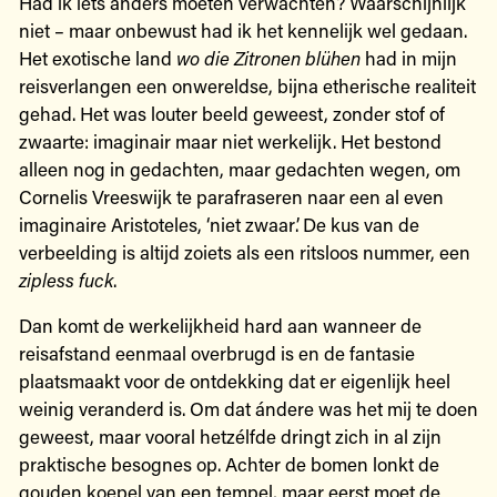
Had ik iets anders moeten verwachten? Waarschijnlijk
niet – maar onbewust had ik het kennelijk wel gedaan.
Het exotische land
wo die Zitronen blühen
had in mijn
reisverlangen een onwereldse, bijna etherische realiteit
gehad. Het was louter beeld geweest, zonder stof of
zwaarte: imaginair maar niet werkelijk. Het bestond
alleen nog in gedachten, maar gedachten wegen, om
Cornelis Vreeswijk te parafraseren naar een al even
imaginaire Aristoteles, ‘niet zwaar’. De kus van de
verbeelding is altijd zoiets als een ritsloos nummer, een
zipless fuck
.
Dan komt de werkelijkheid hard aan wanneer de
reisafstand eenmaal overbrugd is en de fantasie
plaatsmaakt voor de ontdekking dat er eigenlijk heel
weinig veranderd is. Om dat ándere was het mij te doen
geweest, maar vooral hetzélfde dringt zich in al zijn
praktische besognes op. Achter de bomen lonkt de
gouden koepel van een tempel, maar eerst moet de