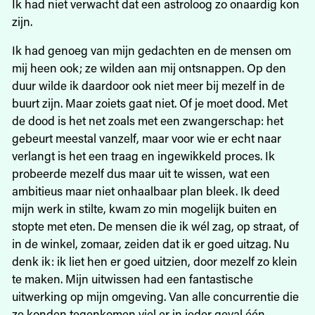
Ik had niet verwacht dat een astroloog zo onaardig kon
zijn.
Ik had genoeg van mijn gedachten en de mensen om
mij heen ook; ze wilden aan mij ontsnappen. Op den
duur wilde ik daardoor ook niet meer bij mezelf in de
buurt zijn. Maar zoiets gaat niet. Of je moet dood. Met
de dood is het net zoals met een zwangerschap: het
gebeurt meestal vanzelf, maar voor wie er echt naar
verlangt is het een traag en ingewikkeld proces. Ik
probeerde mezelf dus maar uit te wissen, wat een
ambitieus maar niet onhaalbaar plan bleek. Ik deed
mijn werk in stilte, kwam zo min mogelijk buiten en
stopte met eten. De mensen die ik wél zag, op straat, of
in de winkel, zomaar, zeiden dat ik er goed uitzag. Nu
denk ik: ik liet hen er goed uitzien, door mezelf zo klein
te maken. Mijn uitwissen had een fantastische
uitwerking op mijn omgeving. Van alle concurrentie die
ze konden tegenkomen viel er in ieder geval één