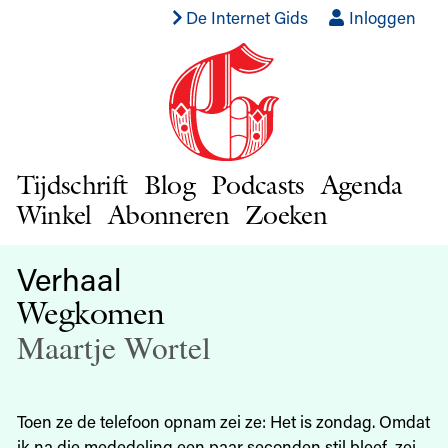
De Internet Gids
Inloggen
Tijdschrift
Blog
Podcasts
Agenda
Winkel
Abonneren
Zoeken
Verhaal
Wegkomen
Maartje Wortel
Toen ze de telefoon opnam zei ze: Het is zondag. Omdat
ik na die mededeling een paar seconden stil bleef, zei