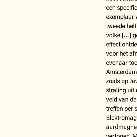
een specifi
exemplaar v
tweede helf
volke […] g
effect ontde
voor het af
evenaar toe
Amsterdam 
zoals op Ja
straling ui
veld van de
treffen per
Elektromag
aardmagneti
vertonen. M