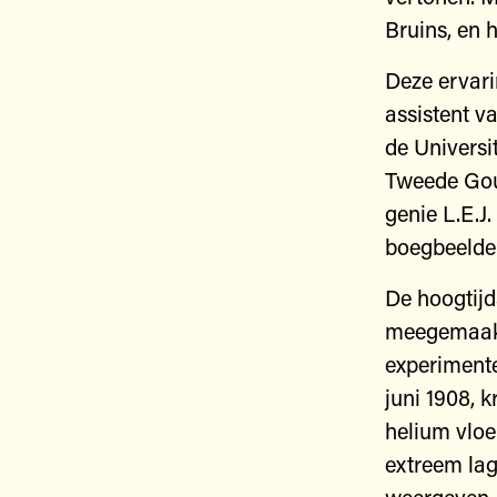
Bruins, en h
Deze ervari
assistent v
de Universi
Tweede Gou
genie L.E.J
boegbeelden
De hoogtij
meegemaakt,
experiment
juni 1908, 
helium vloe
extreem la