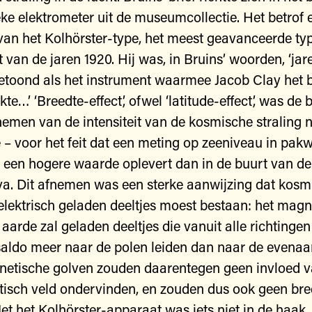
eke elektrometer uit de museumcollectie. Het betrof 
an het Kolhörster-type, het meest geavanceerde typ
t van de jaren 1920. Hij was, in Bruins’ woorden, ‘ja
etoond als het instrument waarmee Jacob Clay het 
kte…’ ‘Breedte-effect’, ofwel ‘latitude-effect’, was d
nemen van de intensiteit van de kosmische straling 
 – voor het feit dat een meting op zeeniveau in pak
een hogere waarde oplevert dan in de buurt van de
va. Dit afnemen was een sterke aanwijzing dat kosm
t elektrisch geladen deeltjes moest bestaan: het mag
 aarde zal geladen deeltjes die vanuit alle richtinge
 saldo meer naar de polen leiden dan naar de evenaar
netische golven zouden daarentegen geen invloed v
sch veld ondervinden, en zouden dus ook geen bree
et het Kolhörster-apparaat was iets niet in de haak,