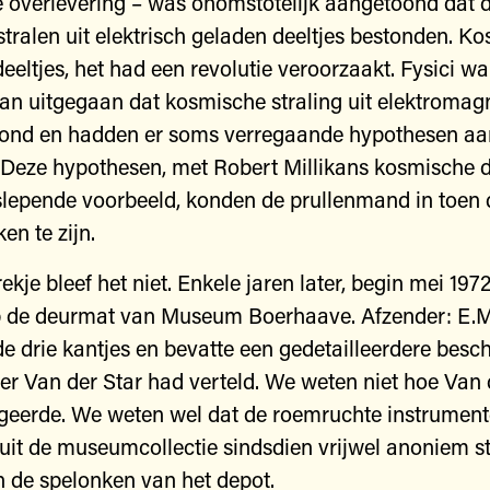
e overlevering – was onomstotelijk aangetoond dat d
tralen uit elektrisch geladen deeltjes bestonden. K
deeltjes, het had een revolutie veroorzaakt. Fysici wa
n uitgegaan dat kosmische straling uit elektromag
tond en hadden er soms verregaande hypothesen aa
 Deze hypothesen, met Robert Millikans kosmische 
epende voorbeeld, konden de prullenmand in toen d
ken te zijn.
rekje bleef het niet. Enkele jaren later, begin mei 1972
p de deurmat van Museum Boerhaave. Afzender: E.M.
lde drie kantjes en bevatte een gedetailleerdere besc
der Van der Star had verteld. We weten niet hoe Van 
ageerde. We weten wel dat de roemruchte instrumen
uit de museumcollectie sindsdien vrijwel anoniem s
in de spelonken van het depot.