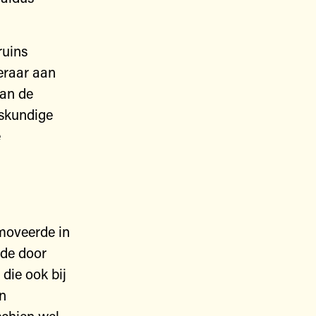
ruins
eraar aan
van de
skundige
e
l
moveerde in
fde door
die ook bij
n