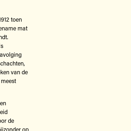
1912 toen
toename mat
ndt.
ls
navolging
schachten,
eken van de
t meest
.
ren
eid
oor de
 bijzonder op