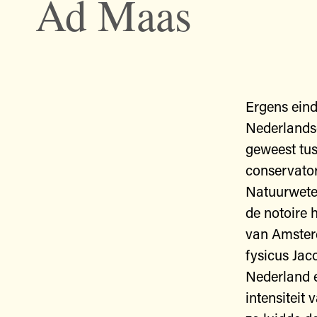
Ad Maas
Ergens eind
Nederlandse
geweest tus
conservator
Natuurwete
de notoire 
van Amsterd
fysicus Jac
Nederland e
intensiteit