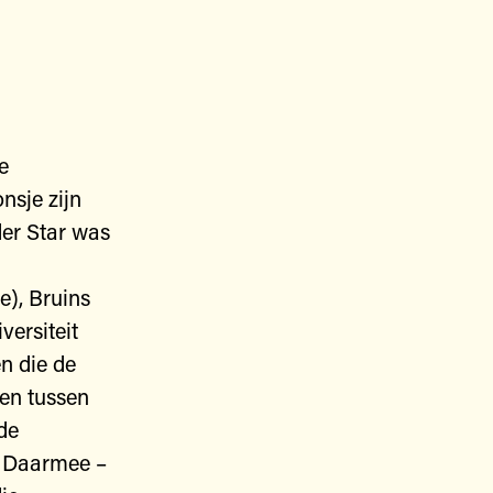
e
nsje zijn
der Star was
), Bruins
versiteit
n die de
zen tussen
de
. Daarmee –