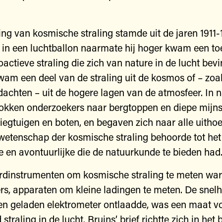
ng van kosmische straling stamde uit de jaren 1911-
s in een luchtballon naarmate hij hoger kwam een 
actieve straling die zich van nature in de lucht bevi
wam een deel van de straling uit de kosmos of – zoa
chten – uit de hogere lagen van de atmosfeer. In 
rokken onderzoekers naar bergtoppen en diepe mijn
liegtuigen en boten, en begaven zich naar alle uitho
wetenschap der kosmische straling behoorde tot he
 en avontuurlijke die de natuurkunde te bieden had
rdinstrumenten om kosmische straling te meten wa
rs, apparaten om kleine ladingen te meten. De snelh
n geladen elektrometer ontlaadde, was een maat v
straling in de lucht. Bruins’ brief richtte zich in het