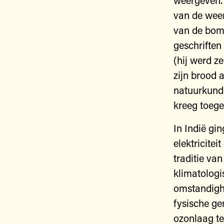
weergeven.
van de weer
van de bomb
geschriften
(hij werd z
zijn brood a
natuurkund
kreeg toeg
In Indië gi
elektricitei
traditie va
klimatologi
omstandighe
fysische g
ozonlaag te