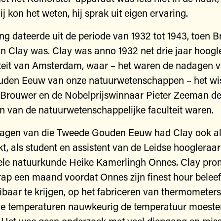
ij kon het weten, hij sprak uit eigen ervaring.
ng dateerde uit de periode van 1932 tot 1943, toen B
an Clay was. Clay was anno 1932 net drie jaar hoogl
teit van Amsterdam, waar – het waren de nadagen 
den Eeuw van onze natuurwetenschappen – het wi
. Brouwer en de Nobelprijswinnaar Pieter Zeeman d
 van de natuurwetenschappelijke faculteit waren.
dagen van die Tweede Gouden Eeuw had Clay ook a
 als student en assistent van de Leidse hoogleraar
ele natuurkunde Heike Kamerlingh Onnes. Clay pro
krap een maand voordat Onnes zijn finest hour belee
ibaar te krijgen, op het fabriceren van thermometers 
ge temperaturen nauwkeurig de temperatuur moeste