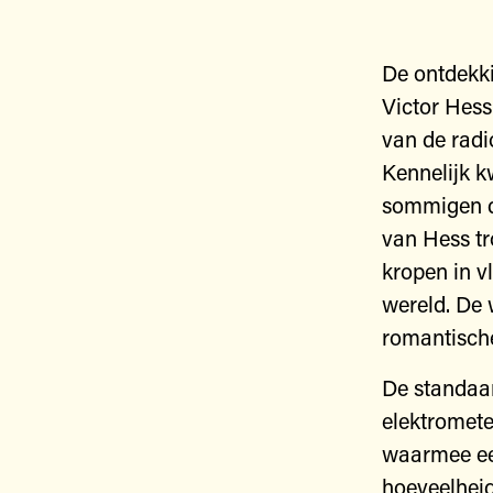
De ontdekki
Victor Hes
van de radio
Kennelijk k
sommigen da
van Hess t
kropen in v
wereld. De 
romantische
De standaa
elektromete
waarmee ee
hoeveelheid 