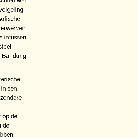
schien wel
volgeling
sofische
 verwerven
e intussen
stoel
n Bandung
ferische
 in een
jzondere
t op de
n de
ebben