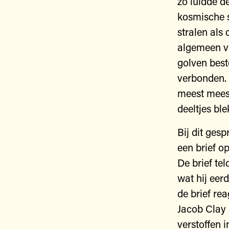
zo luidde d
kosmische s
stralen als 
algemeen va
golven bes
verbonden.
meest meesl
deeltjes ble
Bij dit gesp
een brief o
De brief te
wat hij eer
de brief re
Jacob Clay 
verstoffen 