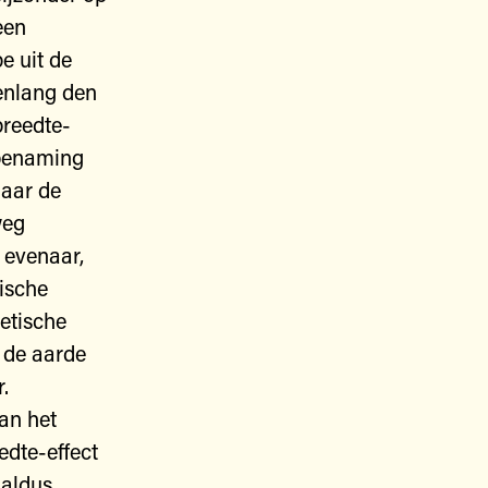
een
e uit de
renlang den
breedte-
e benaming
naar de
weg
 evenaar,
ische
netische
n de aarde
.
an het
dte-effect
 aldus