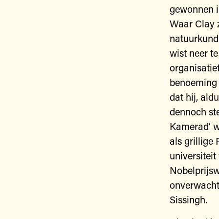
gewonnen in
Waar Clay 
natuurkundi
wist neer t
organisatie
benoeming i
dat hij, al
dennoch ste
Kamerad’ wa
als grillig
universitei
Nobelprijs
onverwacht
Sissingh.