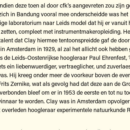
dien deze toen al door cfk’s aangevreten zou zijn g
zich in Bandung vooral mee onderscheidde was het
ge laboratorium naar Leids model dat hij er vanuit h
e zetten, compleet met instrumentmakeropleiding. He
talent dat Clay hiermee tentoonspreidde gaf de doors
n Amsterdam in 1929, al zal het allicht ook hebben
dus de Leids-Oostenrijkse hoogleraar Paul Ehrenfest, 
ts ein liebenwuerdiger, vertraeglicher, und zuverlae
s. Hij kreeg onder meer de voorkeur boven de even 
e Frits Zernike, wat als gevolg had dat deze aan de G
t verbonden bleef om er in 1953 de eerste en tot nu to
winnaar te worden. Clay was in Amsterdam opvolger
 overleden hoogleraar experimentele natuurkunde