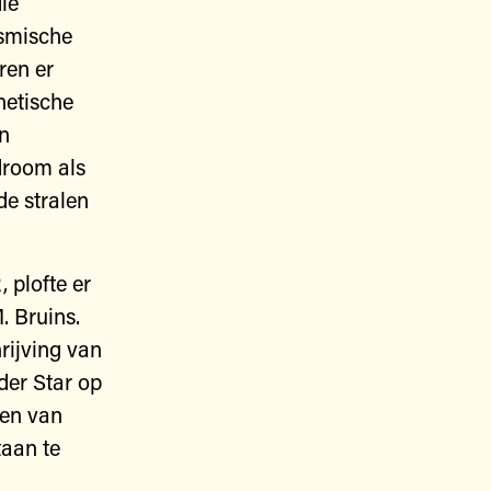
ie
osmische
ren er
netische
n
droom als
e stralen
, plofte er
 Bruins.
hrijving van
der Star op
ten van
taan te