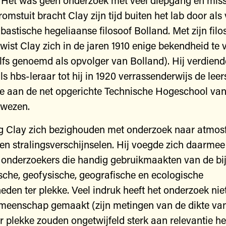
 Het was geen onderzoek met veel diepgang en mis
omstuit bracht Clay zijn tijd buiten het lab door als 
astische hegeliaanse filosoof Bolland. Met zijn filo
 wist Clay zich in de jaren 1910 enige bekendheid te
elfs genoemd als opvolger van Bolland). Hij verdiend
ls hbs-leraar tot hij in 1920 verrassenderwijs de leer
e aan de net opgerichte Technische Hogeschool va
ewezen.
ng Clay zich bezighouden met onderzoek naar atmos
t en stralingsverschijnselen. Hij voegde zich daarmee
n onderzoekers die handig gebruikmaakten van de bi
sche, geofysische, geografische en ecologische
den ter plekke. Veel indruk heeft het onderzoek nie
emeenschap gemaakt (zijn metingen van de dikte va
r plekke zouden ongetwijfeld sterk aan relevantie h