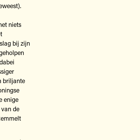
eweest).
et niets
t
lag bij zijn
 geholpen
‘dabei
ssiger
briljante
roningse
e enige
 van de
 Remmelt